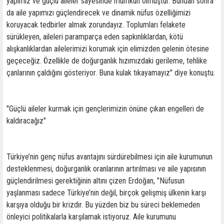
yapımız ve güçlü aileler sayesinde mümkün olmuştur. Bundan sonra
da aile yapımızı güçlendirecek ve dinamik nüfus özelliğimizi
koruyacak tedbirler almak zorundayız. Toplumları felakete
sürükleyen, aileleri paramparça eden sapkınlıklardan, kötü
alışkanlıklardan ailelerimizi korumak için elimizden gelenin ötesine
geçeceğiz. Özellikle de doğurganlık hızımızdaki gerileme, tehlike
çanlarının çaldığını gösteriyor. Buna kulak tıkayamayız" diye konuştu.
"Güçlü aileler kurmak için gençlerimizin önüne çıkan engelleri de
kaldıracağız"
Türkiye’nin genç nüfus avantajını sürdürebilmesi için aile kurumunun
desteklenmesi, doğurganlık oranlarının artırılması ve aile yapısının
güçlendirilmesi gerektiğinin altını çizen Erdoğan, "Nüfusun
yaşlanması sadece Türkiye’nin değil, birçok gelişmiş ülkenin karşı
karşıya olduğu bir krizdir. Bu yüzden biz bu süreci beklemeden
önleyici politikalarla karşılamak istiyoruz. Aile kurumunu