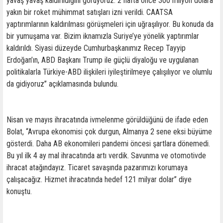
yavaş yavaş kaldırıldığını görüyoruz. 2 hafta önce 300 milyon dolara
yakın bir roket mühimmat satışları izni verildi. CAATSA
yaptırımlarının kaldırılması görüşmeleri için uğraşılıyor. Bu konuda da
bir yumuşama var. Bizim iknamızla Suriye’ye yönelik yaptırımlar
kaldırıldı. Siyasi düzeyde Cumhurbaşkanımız Recep Tayyip
Erdoğan’ın, ABD Başkanı Trump ile güçlü diyaloğu ve uygulanan
politikalarla Türkiye-ABD ilişkileri iyileştirilmeye çalışılıyor ve olumlu
da gidiyoruz’’ açıklamasında bulundu.
Nisan ve mayıs ihracatında ivmelenme görüldüğünü de ifade eden
Bolat, ‘‘Avrupa ekonomisi çok durgun, Almanya 2 sene eksi büyüme
gösterdi. Daha AB ekonomileri pandemi öncesi şartlara dönemedi.
Bu yıl ilk 4 ay mal ihracatında artı verdik. Savunma ve otomotivde
ihracat atağındayız. Ticaret savaşında pazarımızı korumaya
çalışacağız. Hizmet ihracatında hedef 121 milyar dolar’’ diye
konuştu.