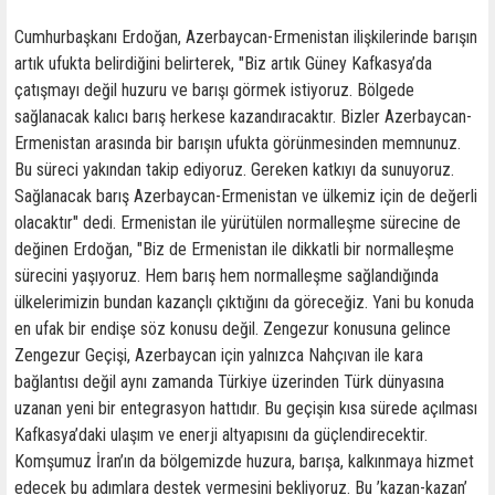
Cumhurbaşkanı Erdoğan, Azerbaycan-Ermenistan ilişkilerinde barışın
artık ufukta belirdiğini belirterek, "Biz artık Güney Kafkasya’da
çatışmayı değil huzuru ve barışı görmek istiyoruz. Bölgede
sağlanacak kalıcı barış herkese kazandıracaktır. Bizler Azerbaycan-
Ermenistan arasında bir barışın ufukta görünmesinden memnunuz.
Bu süreci yakından takip ediyoruz. Gereken katkıyı da sunuyoruz.
Sağlanacak barış Azerbaycan-Ermenistan ve ülkemiz için de değerli
olacaktır" dedi. Ermenistan ile yürütülen normalleşme sürecine de
değinen Erdoğan, "Biz de Ermenistan ile dikkatli bir normalleşme
sürecini yaşıyoruz. Hem barış hem normalleşme sağlandığında
ülkelerimizin bundan kazançlı çıktığını da göreceğiz. Yani bu konuda
en ufak bir endişe söz konusu değil. Zengezur konusuna gelince
Zengezur Geçişi, Azerbaycan için yalnızca Nahçıvan ile kara
bağlantısı değil aynı zamanda Türkiye üzerinden Türk dünyasına
uzanan yeni bir entegrasyon hattıdır. Bu geçişin kısa sürede açılması
Kafkasya’daki ulaşım ve enerji altyapısını da güçlendirecektir.
Komşumuz İran’ın da bölgemizde huzura, barışa, kalkınmaya hizmet
edecek bu adımlara destek vermesini bekliyoruz. Bu ’kazan-kazan’