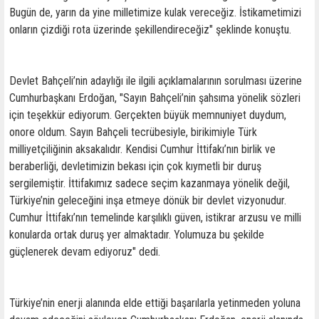
Bugün de, yarın da yine milletimize kulak vereceğiz. İstikametimizi
onların çizdiği rota üzerinde şekillendireceğiz" şeklinde konuştu.
Devlet Bahçeli’nin adaylığı ile ilgili açıklamalarının sorulması üzerine
Cumhurbaşkanı Erdoğan, "Sayın Bahçeli’nin şahsıma yönelik sözleri
için teşekkür ediyorum. Gerçekten büyük memnuniyet duydum,
onore oldum. Sayın Bahçeli tecrübesiyle, birikimiyle Türk
milliyetçiliğinin aksakalıdır. Kendisi Cumhur İttifakı’nın birlik ve
beraberliği, devletimizin bekası için çok kıymetli bir duruş
sergilemiştir. İttifakımız sadece seçim kazanmaya yönelik değil,
Türkiye’nin geleceğini inşa etmeye dönük bir devlet vizyonudur.
Cumhur İttifakı’nın temelinde karşılıklı güven, istikrar arzusu ve milli
konularda ortak duruş yer almaktadır. Yolumuza bu şekilde
güçlenerek devam ediyoruz" dedi.
Türkiye’nin enerji alanında elde ettiği başarılarla yetinmeden yoluna