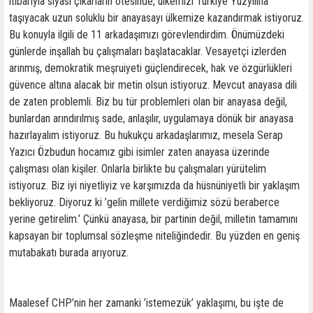
itibarıyla siyasi çıkarların ötesinde, ülkemizi Türkiye Yüzyılına
taşıyacak uzun soluklu bir anayasayı ülkemize kazandırmak istiyoruz.
Bu konuyla ilgili de 11 arkadaşımızı görevlendirdim. Önümüzdeki
günlerde inşallah bu çalışmaları başlatacaklar. Vesayetçi izlerden
arınmış, demokratik meşruiyeti güçlendirecek, hak ve özgürlükleri
güvence altına alacak bir metin olsun istiyoruz. Mevcut anayasa dili
de zaten problemli. Biz bu tür problemleri olan bir anayasa değil,
bunlardan arındırılmış sade, anlaşılır, uygulamaya dönük bir anayasa
hazırlayalım istiyoruz. Bu hukukçu arkadaşlarımız, mesela Serap
Yazıcı Özbudun hocamız gibi isimler zaten anayasa üzerinde
çalışması olan kişiler. Onlarla birlikte bu çalışmaları yürütelim
istiyoruz. Biz iyi niyetliyiz ve karşımızda da hüsnüniyetli bir yaklaşım
bekliyoruz. Diyoruz ki ’gelin millete verdiğimiz sözü beraberce
yerine getirelim.’ Çünkü anayasa, bir partinin değil, milletin tamamını
kapsayan bir toplumsal sözleşme niteliğindedir. Bu yüzden en geniş
mutabakatı burada arıyoruz.
Maalesef CHP’nin her zamanki ’istemezük’ yaklaşımı, bu işte de