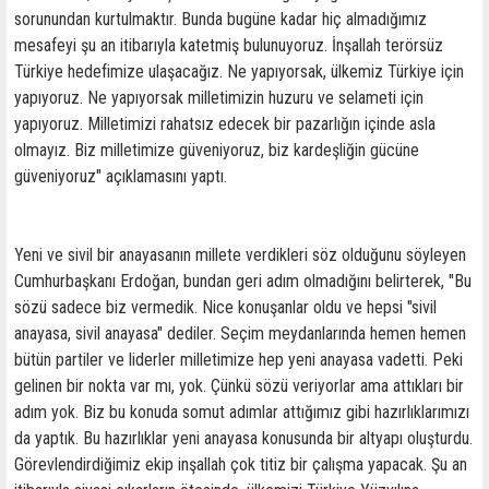
sorunundan kurtulmaktır. Bunda bugüne kadar hiç almadığımız
mesafeyi şu an itibarıyla katetmiş bulunuyoruz. İnşallah terörsüz
Türkiye hedefimize ulaşacağız. Ne yapıyorsak, ülkemiz Türkiye için
yapıyoruz. Ne yapıyorsak milletimizin huzuru ve selameti için
yapıyoruz. Milletimizi rahatsız edecek bir pazarlığın içinde asla
olmayız. Biz milletimize güveniyoruz, biz kardeşliğin gücüne
güveniyoruz" açıklamasını yaptı.
Yeni ve sivil bir anayasanın millete verdikleri söz olduğunu söyleyen
Cumhurbaşkanı Erdoğan, bundan geri adım olmadığını belirterek, "Bu
sözü sadece biz vermedik. Nice konuşanlar oldu ve hepsi "sivil
anayasa, sivil anayasa" dediler. Seçim meydanlarında hemen hemen
bütün partiler ve liderler milletimize hep yeni anayasa vadetti. Peki
gelinen bir nokta var mı, yok. Çünkü sözü veriyorlar ama attıkları bir
adım yok. Biz bu konuda somut adımlar attığımız gibi hazırlıklarımızı
da yaptık. Bu hazırlıklar yeni anayasa konusunda bir altyapı oluşturdu.
Görevlendirdiğimiz ekip inşallah çok titiz bir çalışma yapacak. Şu an