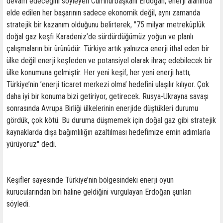
devam edeceğini söyleyen Cumhurbaşkanı Erdoğan, enerji alanında
elde edilen her başarının sadece ekonomik değil, aynı zamanda
stratejik bir kazanım olduğunu belirterek, "75 milyar metreküplük
doğal gaz keşfi Karadeniz’de sürdürdüğümüz yoğun ve planlı
çalışmaların bir ürünüdür. Türkiye artık yalnızca enerji ithal eden bir
ülke değil enerji keşfeden ve potansiyel olarak ihraç edebilecek bir
ülke konumuna gelmiştir. Her yeni keşif, her yeni enerji hattı,
Türkiye’nin ’enerji ticaret merkezi olma’ hedefini ulaşılır kılıyor. Çok
daha iyi bir konuma bizi getiriyor, getirecek. Rusya-Ukrayna savaşı
sonrasında Avrupa Birliği ülkelerinin enerjide düştükleri durumu
gördük, çok kötü. Bu duruma düşmemek için doğal gaz gibi stratejik
kaynaklarda dışa bağımlılığın azaltılması hedefimize emin adımlarla
yürüyoruz" dedi.
Keşifler sayesinde Türkiye’nin bölgesindeki enerji oyun
kurucularından biri haline geldiğini vurgulayan Erdoğan şunları
söyledi.