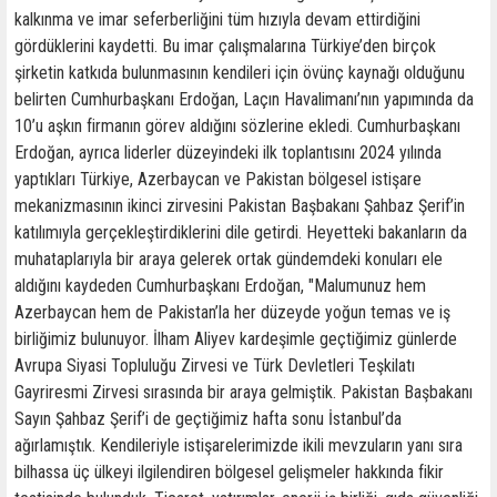
kalkınma ve imar seferberliğini tüm hızıyla devam ettirdiğini
gördüklerini kaydetti. Bu imar çalışmalarına Türkiye’den birçok
şirketin katkıda bulunmasının kendileri için övünç kaynağı olduğunu
belirten Cumhurbaşkanı Erdoğan, Laçın Havalimanı’nın yapımında da
10’u aşkın firmanın görev aldığını sözlerine ekledi. Cumhurbaşkanı
Erdoğan, ayrıca liderler düzeyindeki ilk toplantısını 2024 yılında
yaptıkları Türkiye, Azerbaycan ve Pakistan bölgesel istişare
mekanizmasının ikinci zirvesini Pakistan Başbakanı Şahbaz Şerif’in
katılımıyla gerçekleştirdiklerini dile getirdi. Heyetteki bakanların da
muhataplarıyla bir araya gelerek ortak gündemdeki konuları ele
aldığını kaydeden Cumhurbaşkanı Erdoğan, "Malumunuz hem
Azerbaycan hem de Pakistan’la her düzeyde yoğun temas ve iş
birliğimiz bulunuyor. İlham Aliyev kardeşimle geçtiğimiz günlerde
Avrupa Siyasi Topluluğu Zirvesi ve Türk Devletleri Teşkilatı
Gayriresmi Zirvesi sırasında bir araya gelmiştik. Pakistan Başbakanı
Sayın Şahbaz Şerif’i de geçtiğimiz hafta sonu İstanbul’da
ağırlamıştık. Kendileriyle istişarelerimizde ikili mevzuların yanı sıra
bilhassa üç ülkeyi ilgilendiren bölgesel gelişmeler hakkında fikir