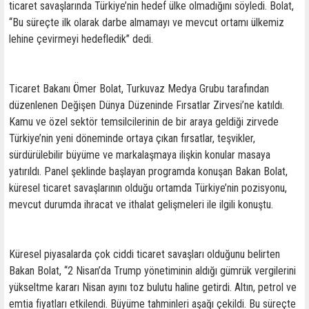
ticaret savaşlarında Türkiye’nin hedef ülke olmadığını söyledi. Bolat,
‘‘Bu süreçte ilk olarak darbe almamayı ve mevcut ortamı ülkemiz
lehine çevirmeyi hedefledik’’ dedi.
Ticaret Bakanı Ömer Bolat, Turkuvaz Medya Grubu tarafından
düzenlenen Değişen Dünya Düzeninde Fırsatlar Zirvesi’ne katıldı.
Kamu ve özel sektör temsilcilerinin de bir araya geldiği zirvede
Türkiye’nin yeni döneminde ortaya çıkan fırsatlar, teşvikler,
sürdürülebilir büyüme ve markalaşmaya ilişkin konular masaya
yatırıldı. Panel şeklinde başlayan programda konuşan Bakan Bolat,
küresel ticaret savaşlarının olduğu ortamda Türkiye’nin pozisyonu,
mevcut durumda ihracat ve ithalat gelişmeleri ile ilgili konuştu.
Küresel piyasalarda çok ciddi ticaret savaşları olduğunu belirten
Bakan Bolat, ‘‘2 Nisan’da Trump yönetiminin aldığı gümrük vergilerini
yükseltme kararı Nisan ayını toz bulutu haline getirdi. Altın, petrol ve
emtia fiyatları etkilendi. Büyüme tahminleri aşağı çekildi. Bu süreçte