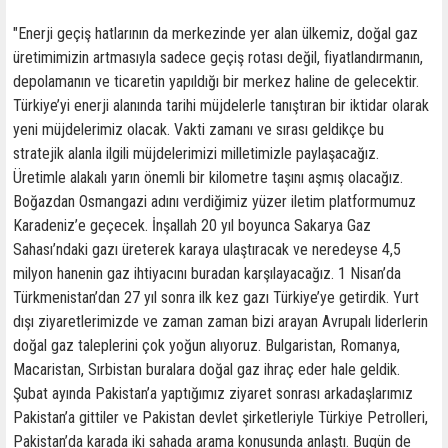
"Enerji geçiş hatlarının da merkezinde yer alan ülkemiz, doğal gaz
üretimimizin artmasıyla sadece geçiş rotası değil, fiyatlandırmanın,
depolamanın ve ticaretin yapıldığı bir merkez haline de gelecektir.
Türkiye’yi enerji alanında tarihi müjdelerle tanıştıran bir iktidar olarak
yeni müjdelerimiz olacak. Vakti zamanı ve sırası geldikçe bu
stratejik alanla ilgili müjdelerimizi milletimizle paylaşacağız.
Üretimle alakalı yarın önemli bir kilometre taşını aşmış olacağız.
Boğazdan Osmangazi adını verdiğimiz yüzer iletim platformumuz
Karadeniz’e geçecek. İnşallah 20 yıl boyunca Sakarya Gaz
Sahası’ndaki gazı üreterek karaya ulaştıracak ve neredeyse 4,5
milyon hanenin gaz ihtiyacını buradan karşılayacağız. 1 Nisan’da
Türkmenistan’dan 27 yıl sonra ilk kez gazı Türkiye’ye getirdik. Yurt
dışı ziyaretlerimizde ve zaman zaman bizi arayan Avrupalı liderlerin
doğal gaz taleplerini çok yoğun alıyoruz. Bulgaristan, Romanya,
Macaristan, Sırbistan buralara doğal gaz ihraç eder hale geldik.
Şubat ayında Pakistan’a yaptığımız ziyaret sonrası arkadaşlarımız
Pakistan’a gittiler ve Pakistan devlet şirketleriyle Türkiye Petrolleri,
Pakistan’da karada iki sahada arama konusunda anlaştı. Bugün de