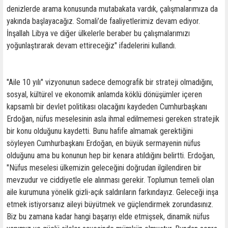
denizlerde arama konusunda mutabakata vardık, çalışmalarımıza da
yakında başlayacağız. Somali’de faaliyetlerimiz devam ediyor.
İnşallah Libya ve diğer ülkelerle beraber bu çalışmalarımızı
yoğunlaştırarak devam ettireceğiz" ifadelerini kullandı.
"Aile 10 yılı" vizyonunun sadece demografik bir strateji olmadığını,
sosyal, kültürel ve ekonomik anlamda köklü dönüşümler içeren
kapsamlı bir devlet politikası olacağını kaydeden Cumhurbaşkanı
Erdoğan, nüfus meselesinin asla ihmal edilmemesi gereken stratejik
bir konu olduğunu kaydetti. Bunu hafife almamak gerektiğini
söyleyen Cumhurbaşkanı Erdoğan, en büyük sermayenin nüfus
olduğunu ama bu konunun hep bir kenara atıldığını belirtti. Erdoğan,
"Nüfus meselesi ülkemizin geleceğini doğrudan ilgilendiren bir
mevzudur ve ciddiyetle ele alınması gerekir. Toplumun temeli olan
aile kurumuna yönelik gizli-açık saldırıların farkındayız. Geleceği inşa
etmek istiyorsanız aileyi büyütmek ve güçlendirmek zorundasınız.
Biz bu zamana kadar hangi başarıyı elde etmişsek, dinamik nüfus