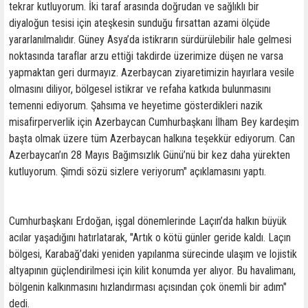
tekrar kutluyorum. İki taraf arasında doğrudan ve sağlıklı bir
diyaloğun tesisi için ateşkesin sunduğu fırsattan azami ölçüde
yararlanılmalıdır. Güney Asya’da istikrarın sürdürülebilir hale gelmesi
noktasında taraflar arzu ettiği takdirde üzerimize düşen ne varsa
yapmaktan geri durmayız. Azerbaycan ziyaretimizin hayırlara vesile
olmasını diliyor, bölgesel istikrar ve refaha katkıda bulunmasını
temenni ediyorum. Şahsıma ve heyetime gösterdikleri nazik
misafirperverlik için Azerbaycan Cumhurbaşkanı İlham Bey kardeşim
başta olmak üzere tüm Azerbaycan halkına teşekkür ediyorum. Can
Azerbaycan’ın 28 Mayıs Bağımsızlık Günü’nü bir kez daha yürekten
kutluyorum. Şimdi sözü sizlere veriyorum" açıklamasını yaptı.
Cumhurbaşkanı Erdoğan, işgal dönemlerinde Laçın’da halkın büyük
acılar yaşadığını hatırlatarak, "Artık o kötü günler geride kaldı. Laçın
bölgesi, Karabağ’daki yeniden yapılanma sürecinde ulaşım ve lojistik
altyapının güçlendirilmesi için kilit konumda yer alıyor. Bu havalimanı,
bölgenin kalkınmasını hızlandırması açısından çok önemli bir adım"
dedi.