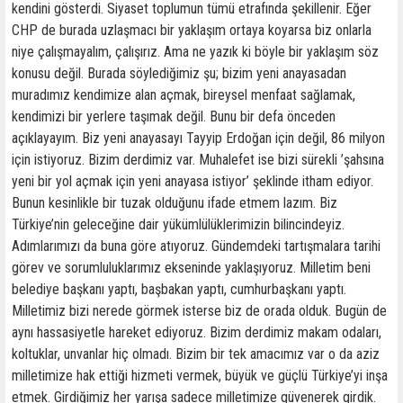
kendini gösterdi. Siyaset toplumun tümü etrafında şekillenir. Eğer
CHP de burada uzlaşmacı bir yaklaşım ortaya koyarsa biz onlarla
niye çalışmayalım, çalışırız. Ama ne yazık ki böyle bir yaklaşım söz
konusu değil. Burada söylediğimiz şu; bizim yeni anayasadan
muradımız kendimize alan açmak, bireysel menfaat sağlamak,
kendimizi bir yerlere taşımak değil. Bunu bir defa önceden
açıklayayım. Biz yeni anayasayı Tayyip Erdoğan için değil, 86 milyon
için istiyoruz. Bizim derdimiz var. Muhalefet ise bizi sürekli ’şahsına
yeni bir yol açmak için yeni anayasa istiyor’ şeklinde itham ediyor.
Bunun kesinlikle bir tuzak olduğunu ifade etmem lazım. Biz
Türkiye’nin geleceğine dair yükümlülüklerimizin bilincindeyiz.
Adımlarımızı da buna göre atıyoruz. Gündemdeki tartışmalara tarihi
görev ve sorumluluklarımız ekseninde yaklaşıyoruz. Milletim beni
belediye başkanı yaptı, başbakan yaptı, cumhurbaşkanı yaptı.
Milletimiz bizi nerede görmek isterse biz de orada olduk. Bugün de
aynı hassasiyetle hareket ediyoruz. Bizim derdimiz makam odaları,
koltuklar, unvanlar hiç olmadı. Bizim bir tek amacımız var o da aziz
milletimize hak ettiği hizmeti vermek, büyük ve güçlü Türkiye’yi inşa
etmek. Girdiğimiz her yarışa sadece milletimize güvenerek girdik.