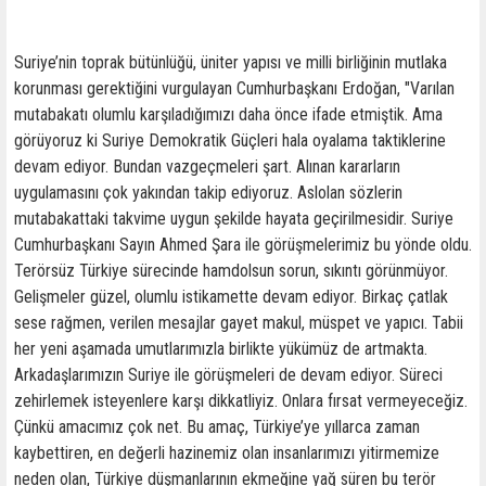
Suriye’nin toprak bütünlüğü, üniter yapısı ve milli birliğinin mutlaka
korunması gerektiğini vurgulayan Cumhurbaşkanı Erdoğan, "Varılan
mutabakatı olumlu karşıladığımızı daha önce ifade etmiştik. Ama
görüyoruz ki Suriye Demokratik Güçleri hala oyalama taktiklerine
devam ediyor. Bundan vazgeçmeleri şart. Alınan kararların
uygulamasını çok yakından takip ediyoruz. Aslolan sözlerin
mutabakattaki takvime uygun şekilde hayata geçirilmesidir. Suriye
Cumhurbaşkanı Sayın Ahmed Şara ile görüşmelerimiz bu yönde oldu.
Terörsüz Türkiye sürecinde hamdolsun sorun, sıkıntı görünmüyor.
Gelişmeler güzel, olumlu istikamette devam ediyor. Birkaç çatlak
sese rağmen, verilen mesajlar gayet makul, müspet ve yapıcı. Tabii
her yeni aşamada umutlarımızla birlikte yükümüz de artmakta.
Arkadaşlarımızın Suriye ile görüşmeleri de devam ediyor. Süreci
zehirlemek isteyenlere karşı dikkatliyiz. Onlara fırsat vermeyeceğiz.
Çünkü amacımız çok net. Bu amaç, Türkiye’ye yıllarca zaman
kaybettiren, en değerli hazinemiz olan insanlarımızı yitirmemize
neden olan, Türkiye düşmanlarının ekmeğine yağ süren bu terör