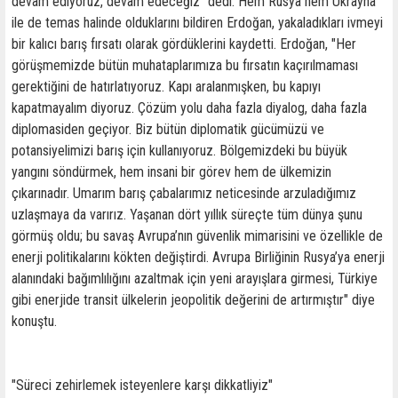
devam ediyoruz, devam edeceğiz" dedi. Hem Rusya hem Ukrayna
ile de temas halinde olduklarını bildiren Erdoğan, yakaladıkları ivmeyi
bir kalıcı barış fırsatı olarak gördüklerini kaydetti. Erdoğan, "Her
görüşmemizde bütün muhataplarımıza bu fırsatın kaçırılmaması
gerektiğini de hatırlatıyoruz. Kapı aralanmışken, bu kapıyı
kapatmayalım diyoruz. Çözüm yolu daha fazla diyalog, daha fazla
diplomasiden geçiyor. Biz bütün diplomatik gücümüzü ve
potansiyelimizi barış için kullanıyoruz. Bölgemizdeki bu büyük
yangını söndürmek, hem insani bir görev hem de ülkemizin
çıkarınadır. Umarım barış çabalarımız neticesinde arzuladığımız
uzlaşmaya da varırız. Yaşanan dört yıllık süreçte tüm dünya şunu
görmüş oldu; bu savaş Avrupa’nın güvenlik mimarisini ve özellikle de
enerji politikalarını kökten değiştirdi. Avrupa Birliğinin Rusya’ya enerji
alanındaki bağımlılığını azaltmak için yeni arayışlara girmesi, Türkiye
gibi enerjide transit ülkelerin jeopolitik değerini de artırmıştır" diye
konuştu.
"Süreci zehirlemek isteyenlere karşı dikkatliyiz"