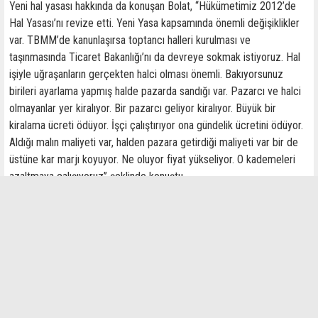
Yeni hal yasası hakkında da konuşan Bolat, ‘‘Hükümetimiz 2012’de
Hal Yasası’nı revize etti. Yeni Yasa kapsamında önemli değişiklikler
var. TBMM’de kanunlaşırsa toptancı halleri kurulması ve
taşınmasında Ticaret Bakanlığı’nı da devreye sokmak istiyoruz. Hal
işiyle uğraşanların gerçekten halci olması önemli. Bakıyorsunuz
birileri ayarlama yapmış halde pazarda sandığı var. Pazarcı ve halci
olmayanlar yer kiralıyor. Bir pazarcı geliyor kiralıyor. Büyük bir
kiralama ücreti ödüyor. İşçi çalıştırıyor ona gündelik ücretini ödüyor.
Aldığı malın maliyeti var, halden pazara getirdiği maliyeti var bir de
üstüne kar marjı koyuyor. Ne oluyor fiyat yükseliyor. O kademeleri
azaltmaya çalışıyoruz’’ şeklinde konuştu.
İlginizi Çekebilir