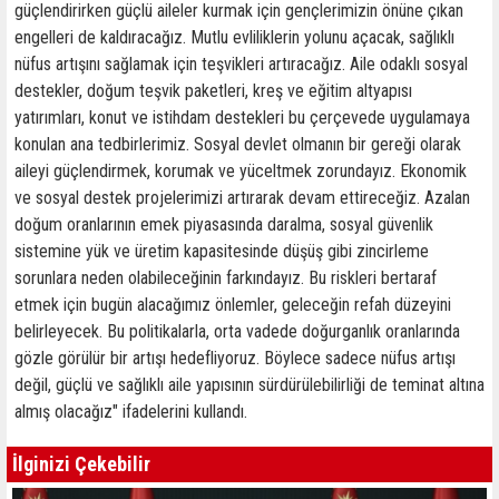
güçlendirirken güçlü aileler kurmak için gençlerimizin önüne çıkan
engelleri de kaldıracağız. Mutlu evliliklerin yolunu açacak, sağlıklı
nüfus artışını sağlamak için teşvikleri artıracağız. Aile odaklı sosyal
destekler, doğum teşvik paketleri, kreş ve eğitim altyapısı
yatırımları, konut ve istihdam destekleri bu çerçevede uygulamaya
konulan ana tedbirlerimiz. Sosyal devlet olmanın bir gereği olarak
aileyi güçlendirmek, korumak ve yüceltmek zorundayız. Ekonomik
ve sosyal destek projelerimizi artırarak devam ettireceğiz. Azalan
doğum oranlarının emek piyasasında daralma, sosyal güvenlik
sistemine yük ve üretim kapasitesinde düşüş gibi zincirleme
sorunlara neden olabileceğinin farkındayız. Bu riskleri bertaraf
etmek için bugün alacağımız önlemler, geleceğin refah düzeyini
belirleyecek. Bu politikalarla, orta vadede doğurganlık oranlarında
gözle görülür bir artışı hedefliyoruz. Böylece sadece nüfus artışı
değil, güçlü ve sağlıklı aile yapısının sürdürülebilirliği de teminat altına
almış olacağız" ifadelerini kullandı.
İlginizi Çekebilir