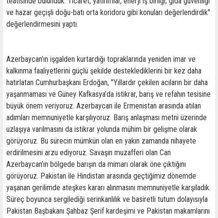
teatisinde bulunduk. Ticaret, yatırımlar, enerji iş birliği, gıda güvenliği
ve hazar geçişli doğu-batı orta koridoru gibi konuları değerlendirdik"
değerlendirmesini yaptı.
Azerbaycan’ın işgalden kurtardığı topraklarında yeniden imar ve
kalkınma faaliyetlerini güçlü şekilde desteklediklerini bir kez daha
hatırlatan Cumhurbaşkanı Erdoğan, "Yıllardır çekilen acıların bir daha
yaşanmaması ve Güney Kafkasya’da istikrar, barış ve refahın tesisine
büyük önem veriyoruz. Azerbaycan ile Ermenistan arasında atılan
adımları memnuniyetle karşılıyoruz. Barış anlaşması metni üzerinde
uzlaşıya varılmasını da istikrar yolunda mühim bir gelişme olarak
görüyoruz. Bu sürecin mümkün olan en yakın zamanda nihayete
erdirilmesini arzu ediyoruz. Savaşın muzafferi olan Can
Azerbaycan’ın bölgede barışın da mimarı olarak öne çıktığını
görüyoruz. Pakistan ile Hindistan arasında geçtiğimiz dönemde
yaşanan gerilimde ateşkes kararı alınmasını memnuniyetle karşıladık.
Süreç boyunca sergilediği serinkanlılık ve basiretli tutum dolayısıyla
Pakistan Başbakanı Şahbaz Şerif kardeşimi ve Pakistan makamlarını