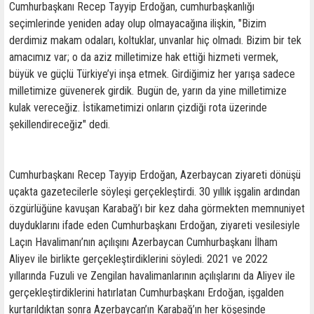
Cumhurbaşkanı Recep Tayyip Erdoğan, cumhurbaşkanlığı
seçimlerinde yeniden aday olup olmayacağına ilişkin, "Bizim
derdimiz makam odaları, koltuklar, unvanlar hiç olmadı. Bizim bir tek
amacımız var; o da aziz milletimize hak ettiği hizmeti vermek,
büyük ve güçlü Türkiye’yi inşa etmek. Girdiğimiz her yarışa sadece
milletimize güvenerek girdik. Bugün de, yarın da yine milletimize
kulak vereceğiz. İstikametimizi onların çizdiği rota üzerinde
şekillendireceğiz" dedi.
Cumhurbaşkanı Recep Tayyip Erdoğan, Azerbaycan ziyareti dönüşü
uçakta gazetecilerle söyleşi gerçekleştirdi. 30 yıllık işgalin ardından
özgürlüğüne kavuşan Karabağ’ı bir kez daha görmekten memnuniyet
duyduklarını ifade eden Cumhurbaşkanı Erdoğan, ziyareti vesilesiyle
Laçın Havalimanı’nın açılışını Azerbaycan Cumhurbaşkanı İlham
Aliyev ile birlikte gerçekleştirdiklerini söyledi. 2021 ve 2022
yıllarında Fuzuli ve Zengilan havalimanlarının açılışlarını da Aliyev ile
gerçekleştirdiklerini hatırlatan Cumhurbaşkanı Erdoğan, işgalden
kurtarıldıktan sonra Azerbaycan’ın Karabağ’ın her köşesinde