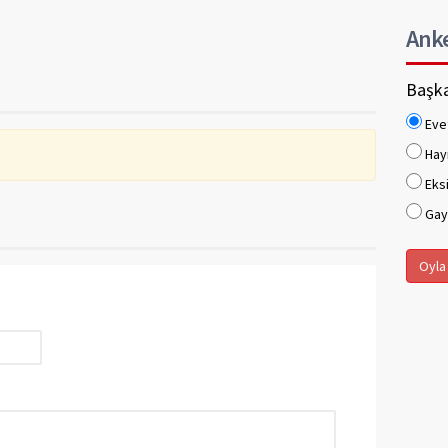
Ank
Başka
Eve
Hay
Eksi
Gaye
Oyla