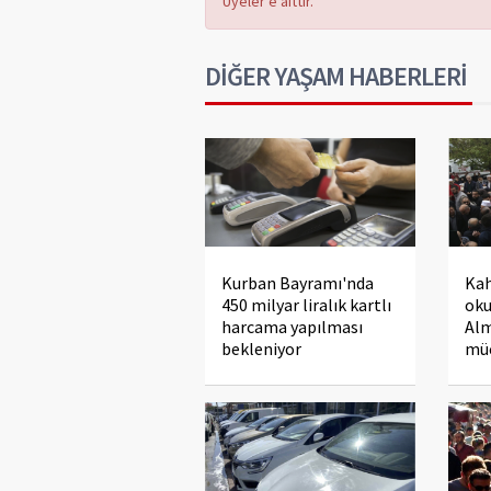
Üyeler’e aittir.
DİĞER YAŞAM HABERLERİ
Kurban Bayramı'nda
Ka
450 milyar liralık kartlı
oku
harcama yapılması
Alm
bekleniyor
müc