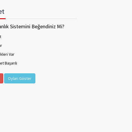
et
nlık Sistemini Beğendiniz Mi?
t
ır
kleri Var
t Başarılı
Oyları Göster