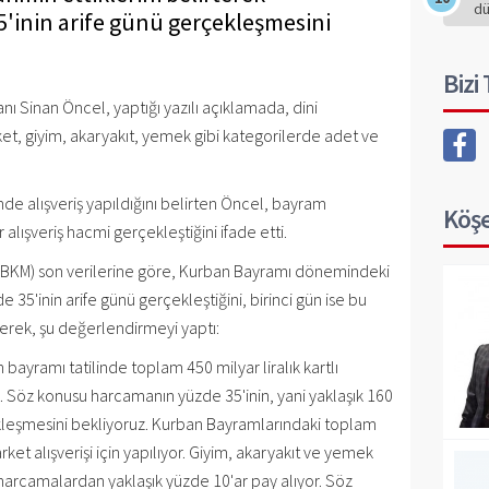
d
'inin arife günü gerçekleşmesini
Bizi
nı Sinan Öncel, yaptığı yazılı açıklamada, dini
et, giyim, akaryakıt, yemek gibi kategorilerde adet ve
nde alışveriş yapıldığını belirten Öncel, bayram
Köşe
lışveriş hacmi gerçekleştiğini ifade etti.
 (BKM) son verilerine göre, Kurban Bayramı dönemindeki
 35'inin arife günü gerçekleştiğini, birinci gün ise bu
rek, şu değerlendirmeyi yaptı:
 bayramı tatilinde toplam 450 milyar liralık kartlı
 Söz konusu harcamanın yüzde 35'inin, yani yaklaşık 160
çekleşmesini bekliyoruz. Kurban Bayramlarındaki toplam
ket alışverişi için yapılıyor. Giyim, akaryakıt ve yemek
arcamalardan yaklaşık yüzde 10'ar pay alıyor. Söz