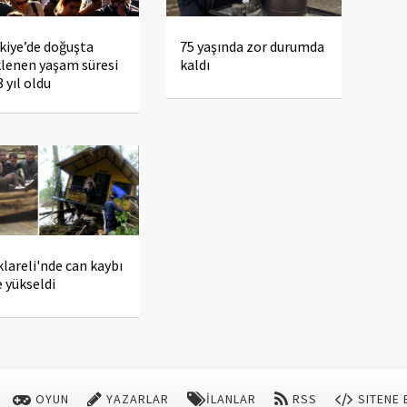
kiye’de doğuşta
75 yaşında zor durumda
lenen yaşam süresi
kaldı
3 yıl oldu
klareli'nde can kaybı
e yükseldi
OYUN
YAZARLAR
İLANLAR
RSS
SITENE 