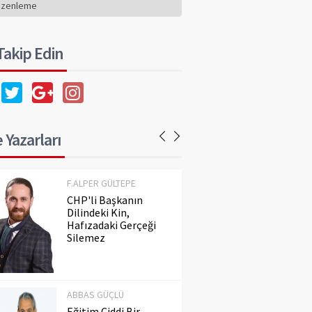
Hafızadaki Gerçeği
üzenleme
Silemez
 Takip Edin
ABBAS GÜÇLÜ
Eğitim Ciddi Bir
Meseledir. Ayaküstü
Konuşulmaz!..
 Yazarları
F.ALPER GÜLTEPE
CHP'li Başkanın
Dilindeki Kin,
Hafızadaki Gerçeği
Silemez
ABBAS GÜÇLÜ
Eğitim Ciddi Bir