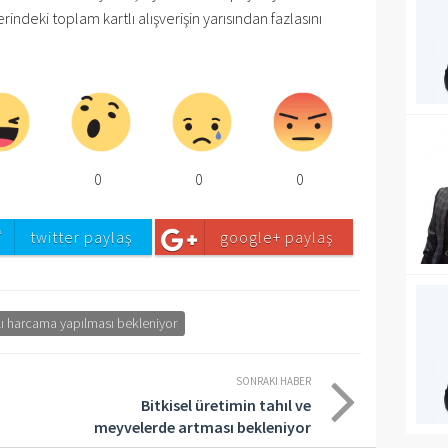
deki toplam kartlı alışverişin yarısından fazlasını
0
0
0
0
twitter paylaş
google+ paylaş
tlı harcama yapılması bekleniyor
SONRAKI HABER
Bitkisel üretimin tahıl ve
meyvelerde artması bekleniyor