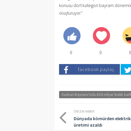
konusu dört kategori bayram dönemlerin
oluşturuyor."
0
0
facebook paylaş
Kurban Bayramı'nda 450 milyar liralık kar
ÖNCEKI HABER
Dünyada kömürden elektrik
üretimi azaldı