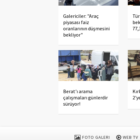
Galericiler: "Araç
Tür
piyasası faiz
bek
oranlarının düşmesini
77,
bekliyor"
Berat'ı arama
Kır
çalışmaları günlerdir
2'y
sürüyor!
FOTO GALERI
WEB TV