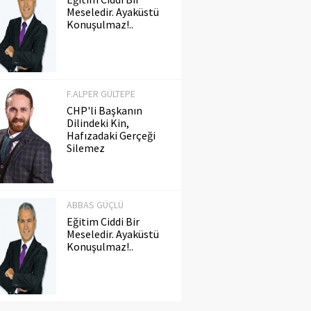
Meseledir. Ayaküstü
Konuşulmaz!..
F.ALPER GÜLTEPE
CHP'li Başkanın
Dilindeki Kin,
Hafızadaki Gerçeği
Silemez
ABBAS GÜÇLÜ
Eğitim Ciddi Bir
Meseledir. Ayaküstü
Konuşulmaz!..