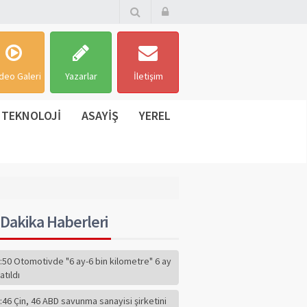
deo Galeri
Yazarlar
İletişim
TEKNOLOJİ
ASAYİŞ
YEREL
Dakika Haberleri
:50 Otomotivde "6 ay-6 bin kilometre" 6 ay
atıldı
:46 Çin, 46 ABD savunma sanayisi şirketini