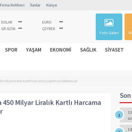
Firma Rehberi
İlanlar
Künye
DOLAR
EURO
GR ALTIN
ÇEYREK
Foto Galeri
Vi
SPOR
YAŞAM
EKONOMİ
SAĞLIK
SİYASET
milyar liralık kartlı harcama yapılması bekleniyor
Son 
450 Milyar Liralık Kartlı Harcama
r
13
uz
13