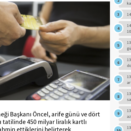
ka
14
14
10
13
g
13
do
13
ar
13
sa
13
eği Başkanı Öncel, arife günü ve dört
az
tilinde 450 milyar liralık kartlı
13
hmin ettiklerini belirterek