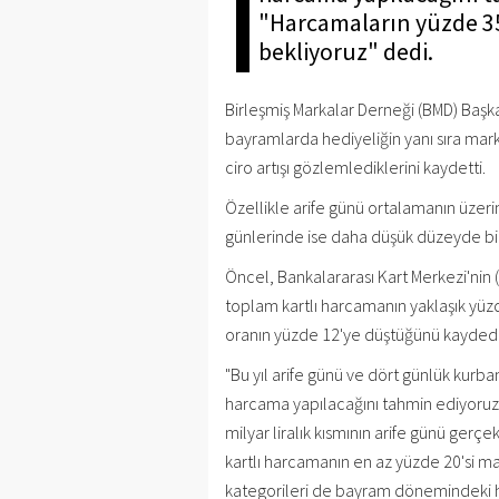
"Harcamaların yüzde 35
bekliyoruz" dedi.
Birleşmiş Markalar Derneği (BMD) Başka
bayramlarda hediyeliğin yanı sıra mark
ciro artışı gözlemlediklerini kaydetti.
Özellikle arife günü ortalamanın üzeri
günlerinde ise daha düşük düzeyde bir a
Öncel, Bankalararası Kart Merkezi'nin
toplam kartlı harcamanın yaklaşık yüzde
oranın yüzde 12'ye düştüğünü kaydede
"Bu yıl arife günü ve dört günlük kurban
harcama yapılacağını tahmin ediyoruz.
milyar liralık kısmının arife günü ger
kartlı harcamanın en az yüzde 20'si mar
kategorileri de bayram dönemindeki h