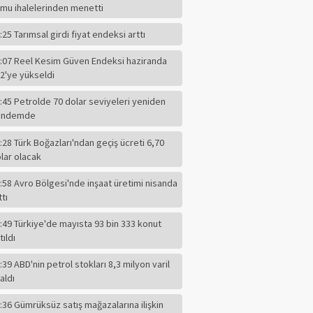
mu ihalelerinden menetti
:25 Tarımsal girdi fiyat endeksi arttı
:07 Reel Kesim Güven Endeksi haziranda
2'ye yükseldi
:45 Petrolde 70 dolar seviyeleri yeniden
ündemde
:28 Türk Boğazları'ndan geçiş ücreti 6,70
lar olacak
:58 Avro Bölgesi'nde inşaat üretimi nisanda
ttı
:49 Türkiye'de mayısta 93 bin 333 konut
tıldı
:39 ABD'nin petrol stokları 8,3 milyon varil
F.ALPER GÜLTEPE
aldı
CHP'li Başkanın
Dilindeki Kin,
:36 Gümrüksüz satış mağazalarına ilişkin