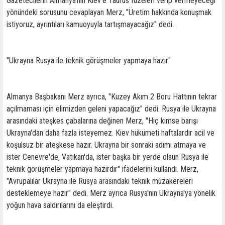
Gazetecilerin Almanya'nın Kiev'e Taurus füzeleri verip vermeyeceği
yönündeki sorusunu cevaplayan Merz, "Üretim hakkında konuşmak
istiyoruz, ayrıntıları kamuoyuyla tartışmayacağız" dedi.
"Ukrayna Rusya ile teknik görüşmeler yapmaya hazır"
Almanya Başbakanı Merz ayrıca, "Kuzey Akım 2 Boru Hattının tekrar
açılmaması için elimizden geleni yapacağız" dedi. Rusya ile Ukrayna
arasındaki ateşkes çabalarına değinen Merz, "Hiç kimse barışı
Ukrayna'dan daha fazla isteyemez. Kiev hükümeti haftalardır acil ve
koşulsuz bir ateşkese hazır. Ukrayna bir sonraki adımı atmaya ve
ister Cenevre'de, Vatikan'da, ister başka bir yerde olsun Rusya ile
teknik görüşmeler yapmaya hazırdır" ifadelerini kullandı. Merz,
"Avrupalılar Ukrayna ile Rusya arasındaki teknik müzakereleri
desteklemeye hazır" dedi. Merz ayrıca Rusya'nın Ukrayna'ya yönelik
yoğun hava saldırılarını da eleştirdi.