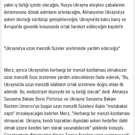
yakın iş birliği içinde olacağını, Rusya-Ukrayna ateşkes çabalarının
ilerlemesine dönük adımların artırılacağını, Almanya'nın Ukrayna'ya
askeri desteği sürdürüp genişleteceğini, Ukrayna'da kalıcı barış ve
Avrupa'da güvenlik konusunda ortak hareket edileceğini kaydetti.
"Ukrayna'ya uzun menzilli füzeler üretiminde yardım edeceğiz"
Merz, ayrıca Ukrayna'nın herhangi bir menzil kısıtlaması olmaksızın
uzun menzilli füze üretimine yardım edeceklerini ifade ederek, "Bu,
Ukrayna'da uzun menzilli silahların ortak üretimine doğru atılan ilk
adımdır. Bu, endüstriyel düzeyde bir iş birliği olacak" dedi. Almanya
Savunma Bakanı Boris Pistorius ve Ukrayna Savunma Bakanı
Rüstem Umerov'un bugün uzun menzilli füzelere ilişkin "mutabakat
zaptı" imzalayacağını belirten Merz, "Herhangi bir menzil kısıtlaması
olmayacak. Ukrayna, kendi toprakları dışındaki askeri hedefler dahil
olmak üzere kendini tam olarak savunabilecek" şeklinde konuştu.