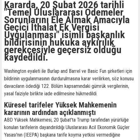
Kararda, 20 Şubat 2026 tarihli
"Temel Uluslararası Ödemeler
Sorunlarını Ele Almak Amacıyla
Geçici İthalat Ek Vergisi
Uygulanması" isimli başkanlık
bildirisinin hukuka aykırılık
gerekçesiyle geçersiz olduğu
kaydedildi.
Washington eyaleti ile Burlap and Barrel ve Basic Fun şirketleri için
bildirinin uygulanmasının durdurulmasına karar verilirken, söz konusu
davacıların ödediği 122. Bölüm kapsamındaki gümrük vergilerinin,
yasal faiziyle birlikte iade edilmesine hükmedildi.
Küresel tarifeler Yüksek Mahkemenin
kararının ardından açıklanmıştı
ABD Yüksek Mahkemesi, 20 Şubat'ta Trump tarafından yürürlüğe
konulan tarifelerin dayandırıldığı Uluslararası Acil Ekonomik Güçler
Yasası'nın (IEEPA) başkana tarife koyma yetkisi vermediğine