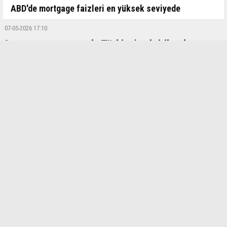
ABD'de mortgage faizleri en yüksek seviyede
07-05-2026 17:10
Avrupa savunmasında Türkiye'ye kritik rol ve
işbirliği vurgusu
Küresel güvenlik dengelerinin yeniden şekillendiği bir dönemde,
Avrupa'nın savunma kapasitesi, NATO'nun geleceği ve Türkiye
savunma sanayisinin bu denklemdeki yeri, SAHA 2026'da düzenlenen
uluslararası panelde ele alındı.