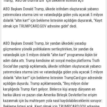
Trump, "ABD’de oturma izni" için bekleme listesini açtı
ABD Başkanı Donald Trump, ülkede istihdam oluşturacak yabancı
yatırımcılara oturma izni ve vatandaşlığa giden yolu açacak 5 milyon
dolarlık "altın kart" için bekleme listesinin açıldığını duyurarak, "Kayıt
olmak için TRUMPCARD.GOV adresine gidin" dedi.
ABD Başkanı Donald Trump, bir yandan ülkedeki yasadışı
göçmenlere yönelik politikalarını sertleştirirken, bir yandan da
vatandaşlık için 5 milyon dolarlık "altın kart" programına ilişkin bir
adım daha attı. Trump kendisine ait sosyal medya platformu Truth
Social’dan yaptığı açıklamada, ülkede istihdam oluşturacak yabancı
yatırımcılara oturma izni ve vatandaşlığa giden yolu açacak 5 milyon
dolarlık "altın kart" için bekleme listesinin TrumpCard.gov adresinde
açıldığını duyurdu. Trump açıklamasında, "Beş milyon dolar
karşılığında Trump Kart geliyor. Binlerce kişi arayıp dünyanın en
harika ülkesi ve pazarı olan Amerika Birleşik Devletleri’ne erişim
kazanmak için bu muhteşem yola nasıl kaydolabileceklerini soruyor:
Bekleme listesi açık. Kayıt olmak için TRUMPCARD.GOV adresine