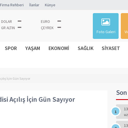
Firma Rehberi
İlanlar
Künye
DOLAR
EURO
GR ALTIN
ÇEYREK
Foto Galeri
Vi
SPOR
YAŞAM
EKONOMİ
SAĞLIK
SİYASET
ılış İçin Gün Sayıyor
Son 
i Açılış İçin Gün Sayıyor
13
uz
13