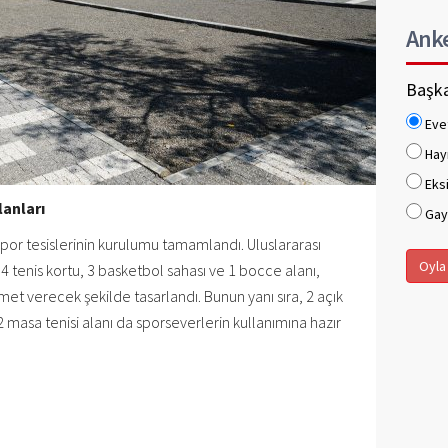
Ank
Başka
Eve
Hay
Eksi
lanları
Gaye
por tesislerinin kurulumu tamamlandı. Uluslararası
Oyla
4 tenis kortu, 3 basketbol sahası ve 1 bocce alanı,
t verecek şekilde tasarlandı. Bunun yanı sıra, 2 açık
 2 masa tenisi alanı da sporseverlerin kullanımına hazır