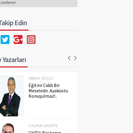
Konuşulmaz!..
üzenleme
 Takip Edin
F.ALPER GÜLTEPE
CHP'li Başkanın
Dilindeki Kin,
Hafızadaki Gerçeği
Silemez
 Yazarları
ABBAS GÜÇLÜ
Eğitim Ciddi Bir
Meseledir. Ayaküstü
Konuşulmaz!..
F.ALPER GÜLTEPE
CHP'li Başkanın