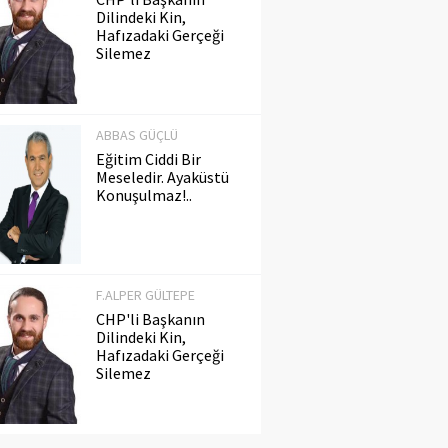
Dilindeki Kin,
Hafızadaki Gerçeği
Silemez
ABBAS GÜÇLÜ
Eğitim Ciddi Bir
Meseledir. Ayaküstü
Konuşulmaz!..
F.ALPER GÜLTEPE
CHP'li Başkanın
Dilindeki Kin,
Hafızadaki Gerçeği
Silemez