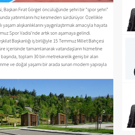
Başkan Fırat Görgel öncülüğünde şehri bir “spor şehri”
unda yatırımlarını hız kesmeden sürdürüyor. Özellikle
ı yaşam alışkanlıklarını yaygınlaştırmak amacıyla hayata
mmuz Spor Vadisi’nde artık son aşamaya gelindi.
kilat Başkanlığı iş birliğiyle 15 Temmuz Millet Bahçesi
 süre içerisinde tamamlanarak vatandaşların hizmetine
 başında, toplam 30 bin metrekarelik geniş bir alan
nlenme ve doğal yaşamı bir arada sunan modern yapısıyla