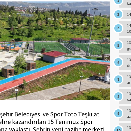
ka
14
14
10
13
g
13
do
13
ar
13
sa
13
ir Belediyesi ve Spor Toto Teşkilat
az
e şehre kazandırılan 15 Temmuz Spor
13
ona yaklaştı. Şehrin yeni cazibe merkezi,