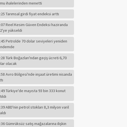
mu ihalelerinden menetti
:25 Tarımsal girdi fiyat endeksi arttı
:07 Reel Kesim Güven Endeksi haziranda
2'ye yükseldi
:45 Petrolde 70 dolar seviyeleri yeniden
ündemde
:28 Türk Boğazları'ndan geçiş ücreti 6,70
lar olacak
:58 Avro Bölgesi'nde inşaat üretimi nisanda
ttı
:49 Türkiye'de mayısta 93 bin 333 konut
tıldı
:39 ABD'nin petrol stokları 8,3 milyon varil
ABBAS GÜÇLÜ
aldı
Eğitim Ciddi Bir
Meseledir. Ayaküstü
:36 Gümrüksüz satış mağazalarına ilişkin