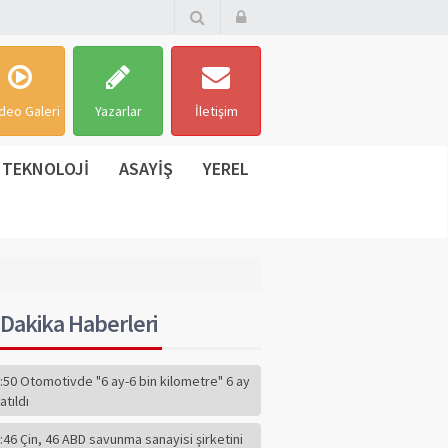
deo Galeri
Yazarlar
İletişim
TEKNOLOJİ
ASAYİŞ
YEREL
Dakika Haberleri
:50 Otomotivde "6 ay-6 bin kilometre" 6 ay
atıldı
:46 Çin, 46 ABD savunma sanayisi şirketini