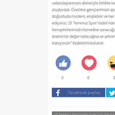
vatandaşlarımızın aileleriyle birlikte k
oluşturduk. Özellikle gençlerimizin s
doğrultuda modern, erişilebilir ve h
ediyoruz. 15 Temmuz Spor Vadisi’nde ar
hemşehrilerimizin hizmetine sunacağı
önemli bir değer katacağına ve şehrim
inanıyorum” ifadelerini kullandı.
0
0
facebook paylaş
15 Temmuz Spor Vadisi Açılış İçin Gün Say