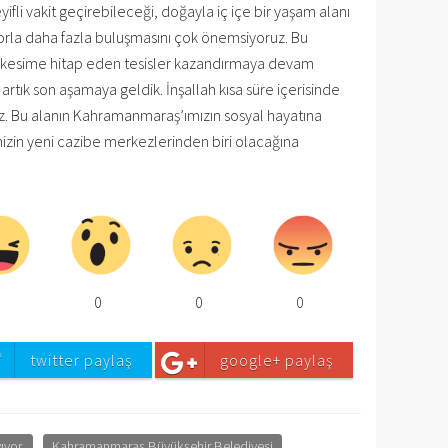
eyifli vakit geçirebileceği, doğayla iç içe bir yaşam alanı
porla daha fazla buluşmasını çok önemsiyoruz. Bu
er kesime hitap eden tesisler kazandırmaya devam
tık son aşamaya geldik. İnşallah kısa süre içerisinde
z. Bu alanın Kahramanmaraş’ımızın sosyal hayatına
izin yeni cazibe merkezlerinden biri olacağına
0
0
0
0
twitter paylaş
google+ paylaş
ıyor
Kahramanmaraş Büyükşehir Belediyesi