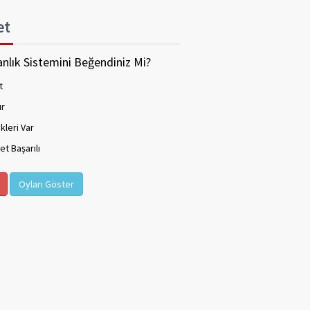
et
nlık Sistemini Beğendiniz Mi?
t
ır
kleri Var
t Başarılı
Oyları Göster