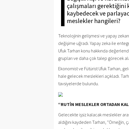
çalışmaları gerektiğin
kaybedecek ve parlayaca
meslekler hangileri?
Teknolojinin gelişmesi ve yapay zekan
değişime uğradı. Yapay zeka ile entegr
Ufuk Tarhan konu hakkında değerlendi
grupları ve daha çok talep görecek al
Ekonomist ve Fütürist Ufuk Tarhan, gel
hale gelecek meslekleri açıkladı. Ta
tavsiyelerde bulundu.
“RUTİN MESLEKLER ORTADAN KAL
Gelecekte işsiz kalacak meslekler aras
aldığını kaydeden Tarhan, “Örneğin, ça