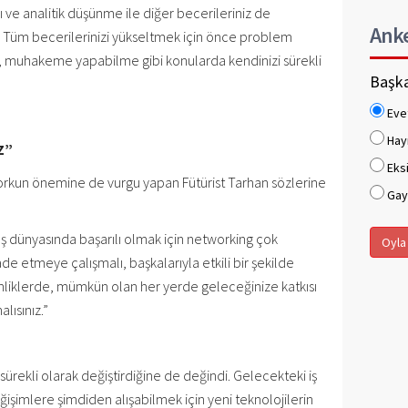
ı ve analitik düşünme ile diğer becerileriniz de
Ank
 Tüm becerilerinizi yükseltmek için önce problem
e, muhakeme yapabilme gibi konularda kendinizi sürekli
Başka
Eve
Hay
Z”
Eksi
workun önemine de vurgu yapan Fütürist Tarhan sözlerine
Gaye
ın. İş dünyasında başarılı olmak için networking çok
Oyla
fade etmeye çalışmalı, başkalarıyla etkili bir şekilde
kinliklerde, mümkün olan her yerde geleceğinize katkısı
malısınız.”
 sürekli olarak değiştirdiğine de değindi. Gelecekteki iş
imlere şimdiden alışabilmek için yeni teknolojilerin