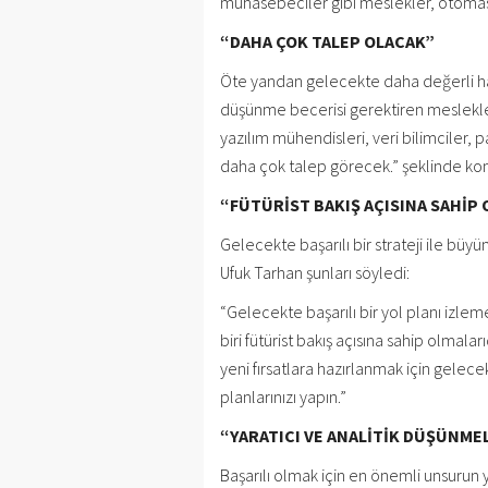
muhasebeciler gibi meslekler, otomasy
“DAHA ÇOK TALEP OLACAK”
Öte yandan gelecekte daha değerli hal
düşünme becerisi gerektiren meslekler
yazılım mühendisleri, veri bilimciler, 
daha çok talep görecek.” şeklinde ko
“FÜTÜRİST BAKIŞ AÇISINA SAHİP
Gelecekte başarılı bir strateji ile b
Ufuk Tarhan şunları söyledi:
“Gelecekte başarılı bir yol planı izl
biri fütürist bakış açısına sahip olmala
yeni fırsatlara hazırlanmak için gelece
planlarınızı yapın.”
“YARATICI VE ANALİTİK DÜŞÜNME
Başarılı olmak için en önemli unsurun 