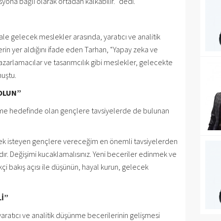
ona bağlı olarak ortadan kalkabilir.” dedi.
e gelecek meslekler arasında, yaratıcı ve analitik
in yer aldığını ifade eden Tarhan, “Yapay zeka ve
pazarlamacılar ve tasarımcılık gibi meslekler, gelecekte
nuştu.
 OLUN”
üyüme hedefinde olan gençlere tavsiyelerde de bulunan
emek isteyen gençlere vereceğim en önemli tavsiyelerden
rıdır. Değişimi kucaklamalısınız. Yeni beceriler edinmek ve
kçi bakış açısı ile düşünün, hayal kurun, gelecek
Lİ”
yaratıcı ve analitik düşünme becerilerinin gelişmesi