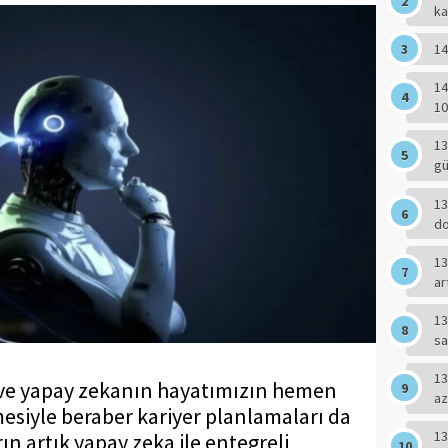
ka
14
14
10
13
g
13
do
13
ar
13
sa
13
 ve yapay zekanın hayatımızın hemen
az
esiyle beraber kariyer planlamaları da
13
rın artık yapay zeka ile entegreli