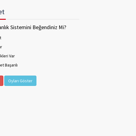
et
nlık Sistemini Beğendiniz Mi?
t
ır
kleri Var
t Başarılı
Oyları Göster