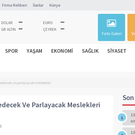
Firma Rehberi
İlanlar
Künye
DOLAR
EURO
GR ALTIN
ÇEYREK
Foto Galeri
Vi
SPOR
YAŞAM
EKONOMİ
SAĞLIK
SİYASET
ybedecek ve parlayacak meslekleri
Son 
edecek Ve Parlayacak Meslekleri
13
uz
6
13