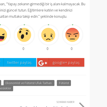
han, “Yapay zekanın girmediği bir iş alanı kalmayacak. Bu
izi güncel tutun. Eğitimlere katılın ve kendinizi
ırsatları mutlaka takip edin.” şeklinde konuştu.
0
0
0
0
twitter paylaş
google+ paylaş
Ekonomist ve Fütürist Ufuk Tarhan
Fütürist
eslekler
SONRAKI HABER