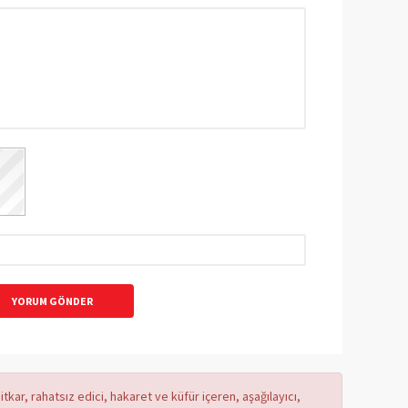
YORUM GÖNDER
tkar, rahatsız edici, hakaret ve küfür içeren, aşağılayıcı,