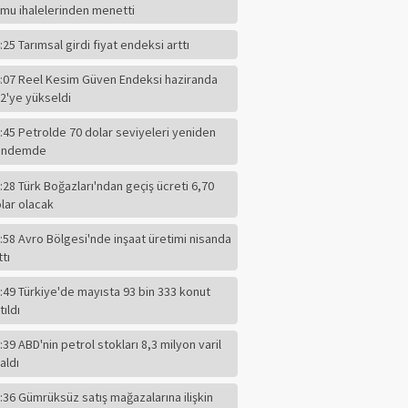
mu ihalelerinden menetti
:25 Tarımsal girdi fiyat endeksi arttı
:07 Reel Kesim Güven Endeksi haziranda
2'ye yükseldi
:45 Petrolde 70 dolar seviyeleri yeniden
ündemde
:28 Türk Boğazları'ndan geçiş ücreti 6,70
lar olacak
:58 Avro Bölgesi'nde inşaat üretimi nisanda
ttı
:49 Türkiye'de mayısta 93 bin 333 konut
tıldı
:39 ABD'nin petrol stokları 8,3 milyon varil
F.ALPER GÜLTEPE
aldı
CHP'li Başkanın
Dilindeki Kin,
:36 Gümrüksüz satış mağazalarına ilişkin