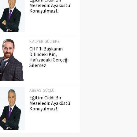
Meseledir. Ayaküstü
Konuşulmaz!..
F.ALPER GÜLTEPE
CHP'li Başkanın
Dilindeki Kin,
Hafızadaki Gerçeği
Silemez
ABBAS GÜÇLÜ
Eğitim Ciddi Bir
Meseledir. Ayaküstü
Konuşulmaz!..