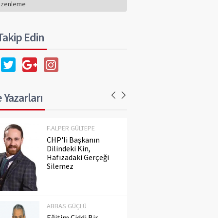
Hafızadaki Gerçeği
üzenleme
Silemez
 Takip Edin
ABBAS GÜÇLÜ
Eğitim Ciddi Bir
Meseledir. Ayaküstü
Konuşulmaz!..
 Yazarları
F.ALPER GÜLTEPE
CHP'li Başkanın
Dilindeki Kin,
Hafızadaki Gerçeği
Silemez
ABBAS GÜÇLÜ
Eğitim Ciddi Bir