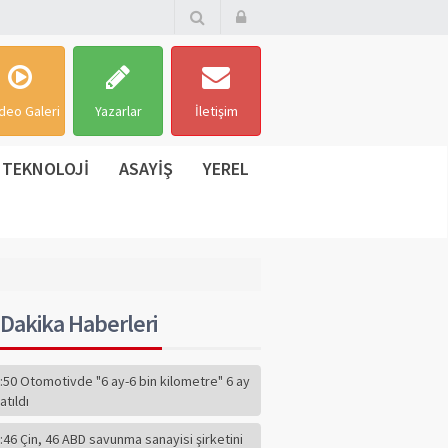
deo Galeri
Yazarlar
İletişim
TEKNOLOJİ
ASAYİŞ
YEREL
Dakika Haberleri
:50 Otomotivde "6 ay-6 bin kilometre" 6 ay
atıldı
:46 Çin, 46 ABD savunma sanayisi şirketini