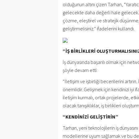
olduğunun altını çizen Tarhan, “Yaratıc
gelecekte daha değerli hale gelecek.
çözme, eleştirel ve stratejik düşünm
geliştirmelisiniz.” ifadelerini kullandı.
“İŞ BİRLİKLERİ OLUŞTURMALISINI
İş dünyasında başarılı olmak için net
şöyle devam etti:
“İletişim ve işbirliği becerilerini artır
önemlidir. Gelişmek için kendinizi iyi i
iletişim kurmalı, ortak projelerde, et
olacak tanışıklıklar, iş birlikleri oluştur
“KENDİNİZİ GELİŞTİRİN”
Tarhan, yeni teknolojilerin iş dünyasını
modellerine uyum sağlamak ve bu değiş