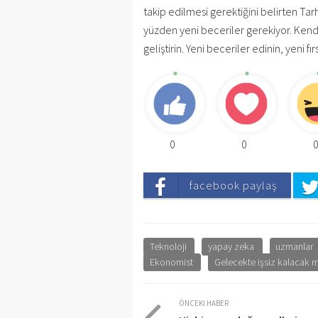
takip edilmesi gerektiğini belirten Tar
yüzden yeni beceriler gerekiyor. Kendin
geliştirin. Yeni beceriler edinin, yeni f
0
0
facebook paylaş
Teknoloji
yapay zeka
uzmanlar
Ekonomist
Gelecekte işsiz kalacak m
ÖNCEKI HABER