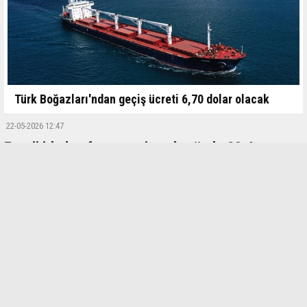
Türk Boğazları'ndan geçiş ücreti 6,70 dolar olacak
22-05-2026 12:47
Enerji ithalatı faturası nisanda yüzde 28,4 arttı