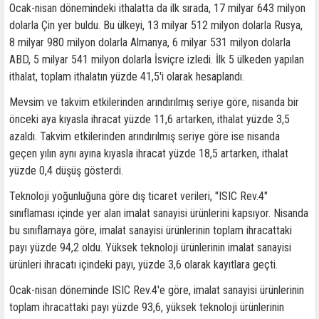
Ocak-nisan dönemindeki ithalatta da ilk sırada, 17 milyar 643 milyon
dolarla Çin yer buldu. Bu ülkeyi, 13 milyar 512 milyon dolarla Rusya,
8 milyar 980 milyon dolarla Almanya, 6 milyar 531 milyon dolarla
ABD, 5 milyar 541 milyon dolarla İsviçre izledi. İlk 5 ülkeden yapılan
ithalat, toplam ithalatın yüzde 41,5'i olarak hesaplandı.
Mevsim ve takvim etkilerinden arındırılmış seriye göre, nisanda bir
önceki aya kıyasla ihracat yüzde 11,6 artarken, ithalat yüzde 3,5
azaldı. Takvim etkilerinden arındırılmış seriye göre ise nisanda
geçen yılın aynı ayına kıyasla ihracat yüzde 18,5 artarken, ithalat
yüzde 0,4 düşüş gösterdi.
Teknoloji yoğunluğuna göre dış ticaret verileri, "ISIC Rev.4"
sınıflaması içinde yer alan imalat sanayisi ürünlerini kapsıyor. Nisanda
bu sınıflamaya göre, imalat sanayisi ürünlerinin toplam ihracattaki
payı yüzde 94,2 oldu. Yüksek teknoloji ürünlerinin imalat sanayisi
ürünleri ihracatı içindeki payı, yüzde 3,6 olarak kayıtlara geçti.
Ocak-nisan döneminde ISIC Rev.4'e göre, imalat sanayisi ürünlerinin
toplam ihracattaki payı yüzde 93,6, yüksek teknoloji ürünlerinin