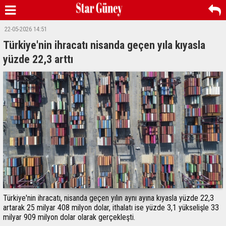
22-05-2026 14:51
Türkiye'nin ihracatı nisanda geçen yıla kıyasla
yüzde 22,3 arttı
Türkiye'nin ihracatı, nisanda geçen yılın aynı ayına kıyasla yüzde 22,3
artarak 25 milyar 408 milyon dolar, ithalatı ise yüzde 3,1 yükselişle 33
milyar 909 milyon dolar olarak gerçekleşti.