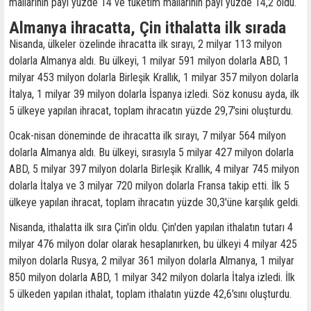
mallarının payı yüzde 14 ve tüketim mallarının payı yüzde 14,2 oldu.
Almanya ihracatta, Çin ithalatta ilk sırada
Nisanda, ülkeler özelinde ihracatta ilk sırayı, 2 milyar 113 milyon
dolarla Almanya aldı. Bu ülkeyi, 1 milyar 591 milyon dolarla ABD, 1
milyar 453 milyon dolarla Birleşik Krallık, 1 milyar 357 milyon dolarla
İtalya, 1 milyar 39 milyon dolarla İspanya izledi. Söz konusu ayda, ilk
5 ülkeye yapılan ihracat, toplam ihracatın yüzde 29,7'sini oluşturdu.
Ocak-nisan döneminde de ihracatta ilk sırayı, 7 milyar 564 milyon
dolarla Almanya aldı. Bu ülkeyi, sırasıyla 5 milyar 427 milyon dolarla
ABD, 5 milyar 397 milyon dolarla Birleşik Krallık, 4 milyar 745 milyon
dolarla İtalya ve 3 milyar 720 milyon dolarla Fransa takip etti. İlk 5
ülkeye yapılan ihracat, toplam ihracatın yüzde 30,3'üne karşılık geldi.
Nisanda, ithalatta ilk sıra Çin'in oldu. Çin'den yapılan ithalatın tutarı 4
milyar 476 milyon dolar olarak hesaplanırken, bu ülkeyi 4 milyar 425
milyon dolarla Rusya, 2 milyar 361 milyon dolarla Almanya, 1 milyar
850 milyon dolarla ABD, 1 milyar 342 milyon dolarla İtalya izledi. İlk
5 ülkeden yapılan ithalat, toplam ithalatın yüzde 42,6'sını oluşturdu.