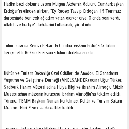
Hadim bezi dokuma ustası Müjgan Akdemir, ödülünü Cumhurbaşkanı
Erdoğan’ın elinden alırken, "Ey Recep Tayyip Erdoğan, 15 Temmuz
darbesinde ben çok ağladım vatan gidiyor diye. O anda seni verdi,
Allah bize hediye" ifadelerini kullanarak, şiir okudu.
Tulum icracısı Remzi Bekar da Cumhurbaşkanı Erdoğan’a tulum
hediye etti. Bekar daha sonra tulum dinletisi sundu.
Kültür ve Turizm Bakanlığı Özel Ödülleri de Anadolu El Sanatlarını
Yaşatma ve Geliştirme Derneği (ANELSANDER) adına Uğur Türker,
Sadberk Hanım Müzesi adına Hülya Bilgi ve İbrahim Alimoğlu Müzik
Müzesi adına müzenin kurucusu İbrahim Alimoğlu’na takdim edildi.
Törene, TBMM Başkanı Numan Kurtulmuş, Kültür ve Turizm Bakanı
Mehmet Nuri Ersoy ve davetliler katıldı.
Törende, hat sanatçısı Mehmet Özçay, minyatür, tezhip ve kat’ı