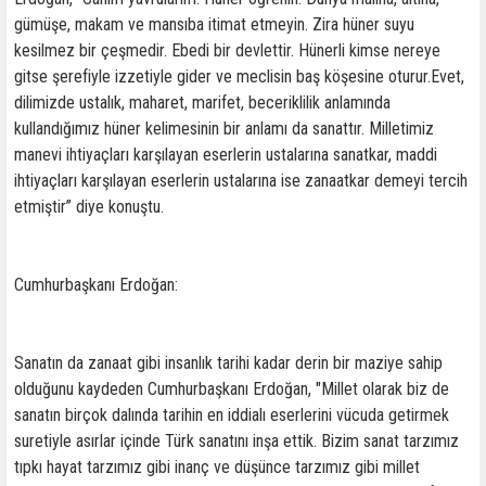
gümüşe, makam ve mansıba itimat etmeyin. Zira hüner suyu
kesilmez bir çeşmedir. Ebedi bir devlettir. Hünerli kimse nereye
gitse şerefiyle izzetiyle gider ve meclisin baş köşesine oturur.Evet,
dilimizde ustalık, maharet, marifet, beceriklilik anlamında
kullandığımız hüner kelimesinin bir anlamı da sanattır. Milletimiz
manevi ihtiyaçları karşılayan eserlerin ustalarına sanatkar, maddi
ihtiyaçları karşılayan eserlerin ustalarına ise zanaatkar demeyi tercih
etmiştir” diye konuştu.
Cumhurbaşkanı Erdoğan:
Sanatın da zanaat gibi insanlık tarihi kadar derin bir maziye sahip
olduğunu kaydeden Cumhurbaşkanı Erdoğan, "Millet olarak biz de
sanatın birçok dalında tarihin en iddialı eserlerini vücuda getirmek
suretiyle asırlar içinde Türk sanatını inşa ettik. Bizim sanat tarzımız
tıpkı hayat tarzımız gibi inanç ve düşünce tarzımız gibi millet