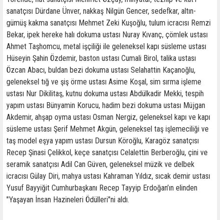
sanatçısı Dürdane Ünver, nakkaş Nilgün Gencer, sedefkar, altın-
gümüş kakma sanatçısı Mehmet Zeki Kuşoğlu, tulum icracısı Remzi
Bekar, ipek hereke halı dokuma ustası Nuray Kıvanç, çömlek ustası
Ahmet Taşhomcu, metal işçiliği ile geleneksel kapı süsleme ustası
Hüseyin Şahin Özdemir, baston ustası Cumali Birol, talika ustası
Özcan Abacı, buldan bezi dokuma ustası Selahattin Kaçanoğlu,
geleneksel tığ ve şiş örme ustası Asime Koşal, sim sırma işleme
ustası Nur Dikilitaş, kutnu dokuma ustası Abdülkadir Mekki, tespih
yapım ustası Bünyamin Korucu, hadim bezi dokuma ustası Müjgan
Akdemir, ahşap oyma ustası Osman Nergiz, geleneksel kapı ve kapı
süsleme ustası Şerif Mehmet Akgün, geleneksel taş işlemeciliği ve
taş model eşya yapım ustası Dursun Köroğlu, Karagöz sanatçısı
Recep Şinasi Çelikkol, keçe sanatçısı Celalettin Berberoğlu, çini ve
seramik sanatçısı Adil Can Güven, geleneksel müzik ve delbek
icracısı Gülay Diri, mahya ustası Kahraman Yıldız, sıcak demir ustası
Yusuf Bayyiğit Cumhurbaşkanı Recep Tayyip Erdoğan’ın elinden
"Yaşayan İnsan Hazineleri Ödülleri"ni aldı.