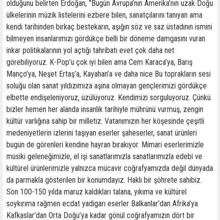
olduğunu belirten Erdoğan, "Bugün Avrupa’nın Amerika’nın uzak Doğu
ülkelerinin müzik listelerini ezbere bilen, sanatçılarını tanıyan ama
kendi tarihinden birkaç bestekarın, aşığın söz ve saz üstadının ismini
bilmeyen insanlarımızı gördükçe belli bir döneme damgasını vuran
inkar politikalarının yol açtığı tahribatı evet çok daha net
görebiliyoruz. K-Pop’u çok iyi bilen ama Cem Karaca’ya, Barış
Manço’ya, Neşet Ertaş’a, Kayahan’a ve daha nice Bu toprakların sesi
soluğu olan sanat yıldızımıza aşina olmayan gençlerimizi gördükçe
elbette endişeleniyoruz, üzülüyoruz. Kendimizi sorguluyoruz. Çünkü
bizler hemen her alanda insanlık tarihiyle mührünü vurmuş, zengin
kültür varlığına sahip bir milletiz. Vatanımızın her köşesinde çeşitli
medeniyetlerin izlerini taşıyan eserler şaheserler, sanat ürünleri
bugün de görenleri kendine hayran bırakıyor. Mimari eserlerimizle
musiki geleneğimizle, el işi sanatlarımızla sanatlarımızla edebi ve
kültürel ürünlerimizle yalnızca mücavir coğrafyamızda değil dünyada
da parmakla gösterilen bir konumdayız. Haklı bir şöhrete sahibiz.
Son 100-150 yılda maruz kaldıkları talana, yıkıma ve kültürel
soykırıma rağmen ecdat yadigarı eserler Balkanlar’dan Afrika’ya
Kafkaslar’dan Orta Doğu’ya kadar gönül coğrafyamızın dört bir