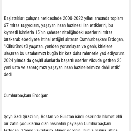
Başlattıkları çalışma neticesinde 2008-2022 yılları arasında toplam
67 miras taşıyıcısını, yaşayan insan hazinesi ilan ettiklerini, bu
kıymetli isimlerin 15’nin şaheser niteliğindeki eserlerini miras
bırakarak ebediyete irtihal ettiğini aktaran Cumhurbaşkanı Erdoğan,
"Kültürümüzü yaşatan, yeniden yorumlayan ve geniş kitlelere
ulaştıran bu ustalarımızı bugün bir kez daha rahmetle yad ediyorum.
2024 yılında da çeşitli alanlarda başarılı eserler vücuda getiren 25
yeni usta ve sanatçımızı yaşayan insan hazinelerimize dahil ettik”
dedi.
Cumhurbaşkanı Erdoğan:
Şeyh Sadi Şirazi’nin, Bostan ve Gülistan isimli eserinde hikmet ehli
bir zatın çocuklarına olan nasihatini paylaşan Cumhurbaşkanı
Erdoğan, "Canım yavrularım. Hüner öğrenin. Dünya malına, altına,