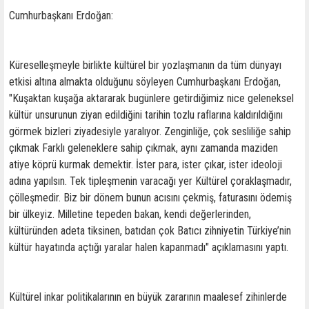
Cumhurbaşkanı Erdoğan:
Küreselleşmeyle birlikte kültürel bir yozlaşmanın da tüm dünyayı
etkisi altına almakta olduğunu söyleyen Cumhurbaşkanı Erdoğan,
"Kuşaktan kuşağa aktararak bugünlere getirdiğimiz nice geleneksel
kültür unsurunun ziyan edildiğini tarihin tozlu raflarına kaldırıldığını
görmek bizleri ziyadesiyle yaralıyor. Zenginliğe, çok sesliliğe sahip
çıkmak Farklı geleneklere sahip çıkmak, aynı zamanda maziden
atiye köprü kurmak demektir. İster para, ister çıkar, ister ideoloji
adına yapılsın. Tek tipleşmenin varacağı yer Kültürel çoraklaşmadır,
çölleşmedir. Biz bir dönem bunun acısını çekmiş, faturasını ödemiş
bir ülkeyiz. Milletine tepeden bakan, kendi değerlerinden,
kültüründen adeta tiksinen, batıdan çok Batıcı zihniyetin Türkiye’nin
kültür hayatında açtığı yaralar halen kapanmadı" açıklamasını yaptı.
Kültürel inkar politikalarının en büyük zararının maalesef zihinlerde