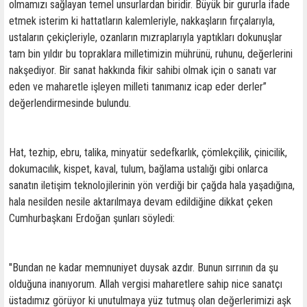
olmamızı sağlayan temel unsurlardan biridir. Büyük bir gururla ifade
etmek isterim ki hattatların kalemleriyle, nakkaşların fırçalarıyla,
ustaların çekiçleriyle, ozanların mızraplarıyla yaptıkları dokunuşlar
tam bin yıldır bu topraklara milletimizin mührünü, ruhunu, değerlerini
nakşediyor. Bir sanat hakkında fikir sahibi olmak için o sanatı var
eden ve maharetle işleyen milleti tanımanız icap eder derler”
değerlendirmesinde bulundu.
Hat, tezhip, ebru, talika, minyatür sedefkarlık, çömlekçilik, çinicilik,
dokumacılık, kispet, kaval, tulum, bağlama ustalığı gibi onlarca
sanatın iletişim teknolojilerinin yön verdiği bir çağda hala yaşadığına,
hala nesilden nesile aktarılmaya devam edildiğine dikkat çeken
Cumhurbaşkanı Erdoğan şunları söyledi:
"Bundan ne kadar memnuniyet duysak azdır. Bunun sırrının da şu
olduğuna inanıyorum. Allah vergisi maharetlere sahip nice sanatçı
üstadımız görüyor ki unutulmaya yüz tutmuş olan değerlerimizi aşk