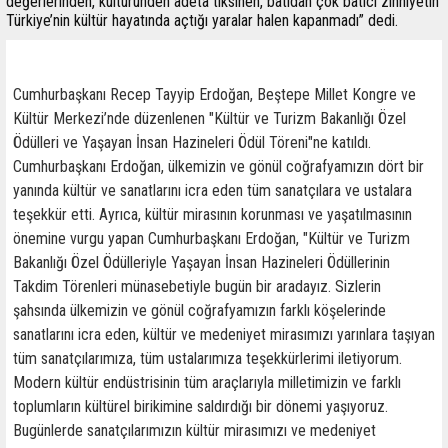
değerlerinden, kültüründen adeta tiksinen, batıdan çok batıcı zihniyetin
Türkiye’nin kültür hayatında açtığı yaralar halen kapanmadı” dedi.
Cumhurbaşkanı Recep Tayyip Erdoğan, Beştepe Millet Kongre ve
Kültür Merkezi’nde düzenlenen "Kültür ve Turizm Bakanlığı Özel
Ödülleri ve Yaşayan İnsan Hazineleri Ödül Töreni"ne katıldı.
Cumhurbaşkanı Erdoğan, ülkemizin ve gönül coğrafyamızın dört bir
yanında kültür ve sanatlarını icra eden tüm sanatçılara ve ustalara
teşekkür etti. Ayrıca, kültür mirasının korunması ve yaşatılmasının
önemine vurgu yapan Cumhurbaşkanı Erdoğan, "Kültür ve Turizm
Bakanlığı Özel Ödülleriyle Yaşayan İnsan Hazineleri Ödüllerinin
Takdim Törenleri münasebetiyle bugün bir aradayız. Sizlerin
şahsında ülkemizin ve gönül coğrafyamızın farklı köşelerinde
sanatlarını icra eden, kültür ve medeniyet mirasımızı yarınlara taşıyan
tüm sanatçılarımıza, tüm ustalarımıza teşekkürlerimi iletiyorum.
Modern kültür endüstrisinin tüm araçlarıyla milletimizin ve farklı
toplumların kültürel birikimine saldırdığı bir dönemi yaşıyoruz.
Bugünlerde sanatçılarımızın kültür mirasımızı ve medeniyet