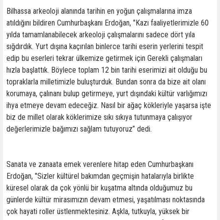
Bilhassa arkeoloji alanında tarihin en yoğun çalışmalarına imza
atıldığını bildiren Cumhurbaşkanı Erdoğan, "Kazı faaliyetlerimizle 60
yılda tamamlanabilecek arkeoloji çalışmalarını sadece dört yıla
sığdırdık. Yurt dışına kaçırılan binlerce tarihi eserin yerlerini tespit
edip bu eserleri tekrar ülkemize getirmek için Gerekli çalışmaları
hızla başlattık. Böylece toplam 12 bin tarihi eserimizi ait olduğu bu
topraklarla milletimizle buluşturduk. Bundan sonra da bize ait olanı
korumaya, çalınanı bulup getirmeye, yurt dışındaki kültür varlığımızı
ihya etmeye devam edeceğiz. Nasıl bir ağaç kökleriyle yaşarsa işte
biz de millet olarak köklerimize sıkı sıkıya tutunmaya çalışıyor
değerlerimizle bağımızı sağlam tutuyoruz” dedi.
Sanata ve zanaata emek verenlere hitap eden Cumhurbaşkanı
Erdoğan, "Sizler kültürel bakımdan geçmişin hatalarıyla birlikte
küresel olarak da çok yönlü bir kuşatma altında olduğumuz bu
günlerde kültür mirasımızın devam etmesi, yaşatılması noktasında
çok hayati roller üstlenmektesiniz. Aşkla, tutkuyla, yüksek bir