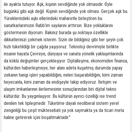
ile ayakta tutuyor. Aşk, kişinin sevdiğinde yok olmasıdır. Öyle
bugünkü gibi aşk değil. Kişinin sevdiğinde yok olması. Gerçek aşk bu.
Yüreklerindeki aşkı ellerindeki maharetle birleştiren bu
sanatkarlarımızın Rabb’im sayılarını arttırsın. Bize yokluklarını
göstermesin diyorum. Bakınız burada şu noktaya özellikle
dikkatlerinizi çekmek isterim. Sizin de bildiğiniz gibi her şeyin çok
hızlı tüketildiği bir çağda yaşıyoruz. Teknoloji devrimiyle birlikte
insanın hayata Çevreye, dünyaya ve sanata yönelik yaklaşımlarında
da köklü değişimler gerçekleşiyor. Dijitalleşme, ekonomiden finansa,
kültürden haberleşmeye, her alanı adeta kuşatmış durumda yapay
zekanın hangi işleri yapabildiğini, neleri başarabildiğini, kimi zaman
heyecanla, kimi zaman da endişeyle takip ediyoruz. İletişim ve
ulaşım imkanlarının ilerlemesinin sonuçlarından biri dijital tekno
kültürdür. Bu yaygınlaşıyor. Bu kültürün ayırıcı özelliği ise trend
denilen tek tipleşmedir. Tüketime dayalı neoliberal sistem yerel
zenginliği bu çeşit müktesebatı ya yok saymakta ya da ticari meta
haline getirerek içini boşaltmaktadır."