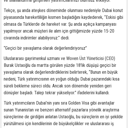
ve silahlandırma girişimleri yatırımcılarımızı olumsuz etkiliyor.”
Tekçe, şu anda ateşkes döneminde olunması nedeniyle Dubai konut
piyasasında hareketliliğin kısmen başladığını kaydederek, “Eskisi gibi
olmasa da Türklerde de hareket var. Şu anda açıkça kampanyası
yapılmıyor ancak müşteri ile alım için gittiğimizde yüzde 15-20
civarında indirimler alabiliyoruz.” dedi.
“Geçici bir yavaşlama olarak değerlendiriyoruz”
Uluslararası gayrimenkul uzmanı ve Woven Üst Yöneticisi (CEO)
Burak Ustaoğlu da martta görülen yüzde 18’lik düşüşü geçici bir
yavaşlama olarak değerlendirdiklerini belirterek, “Bunun en büyük
nedeni, Türk yatırımcısının en yoğun olduğu Dubai pazarındaki kısa
süreli bekleme süreci oldu. Ancak son dönemde yeniden geri
dönüşler başladı. Talep tekrar yükseliyor.” ifadelerini kullandı.
Türk yatırımcıların Dubai’nin yanı sıra Golden Visa gibi avantajlar
sunan Yunanistan ve benzeri alternatif pazarlara yönelik araştırma
süreçlerine de girdiğini anlatan Ustaoğlu, bu süreçlerin en iyi şekilde
yürütülmesi için kendilerinin de büyükelçilikler ve uluslararası iş