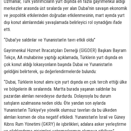
Uzmanlar, Türk yatırımcıların yurt dışında en fazla gayrimenkul aldığı
merkezler arasında üst sıralarda yer alan Dubai’nin savaşın ekonomik
ve jeopolitik etkilerinden doğrudan etkilenmesinin, mart ayında yurt
dışı konut alımlarındaki yavaşlamada belirleyici rol oynadığını ifade
etti.
“Dubai’ye saldırılar ve Yunanistan’ın tavrı etkili oldu”
Gayrimenkul Hizmet İhracatçıları Derneği (GİGDER) Başkanı Bayram
Tekçe, AA muhabirine yaptığı açıklamada, Türklerin yurt dışında en
çok konut aldığı lokasyonların başında Dubai ve Yunanistan’ın
geldiğini belirterek, şu değerlendirmelerde bulundu:
“Dubai, Türklerin konut alımı için yurt dışında en çok tercih ettiği ülke
ve bölgelerin ilk sıralarında. Martta burada yaşanan saldırılar bu
pazardan alımları neredeyse durdurdu. Dolayısıyla bu durum
satışların azalmasına neden oldu. Öte yandan son aylarda
Yunanistan’ın Türkiye’ye yönelik olumsuz tavırları da bu ülkeden
alımları kısmen de olsa negatif etkiledi. Yunanistan’ın İsrail ve Güney
Kıbrıs Rum Yönetimi (GKRY) ile işbirlikleri, adalara asker yerleştirme