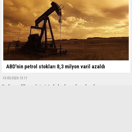
ABD'nin petrol stokları 8,3 milyon varil azaldı
13-05-2026 13:11
Bakırın libresi 6,64 dolarla rekor kırdı