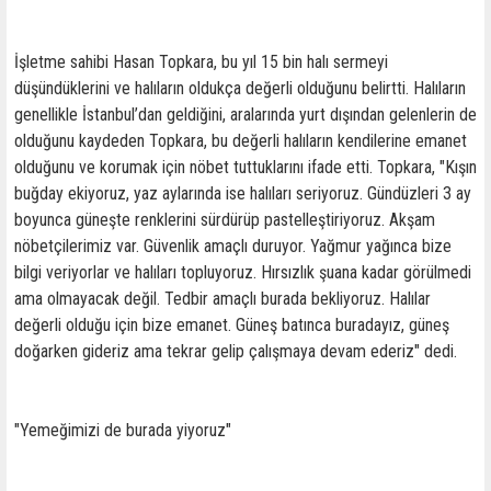
İşletme sahibi Hasan Topkara, bu yıl 15 bin halı sermeyi
düşündüklerini ve halıların oldukça değerli olduğunu belirtti. Halıların
genellikle İstanbul’dan geldiğini, aralarında yurt dışından gelenlerin de
olduğunu kaydeden Topkara, bu değerli halıların kendilerine emanet
olduğunu ve korumak için nöbet tuttuklarını ifade etti. Topkara, "Kışın
buğday ekiyoruz, yaz aylarında ise halıları seriyoruz. Gündüzleri 3 ay
boyunca güneşte renklerini sürdürüp pastelleştiriyoruz. Akşam
nöbetçilerimiz var. Güvenlik amaçlı duruyor. Yağmur yağınca bize
bilgi veriyorlar ve halıları topluyoruz. Hırsızlık şuana kadar görülmedi
ama olmayacak değil. Tedbir amaçlı burada bekliyoruz. Halılar
değerli olduğu için bize emanet. Güneş batınca buradayız, güneş
doğarken gideriz ama tekrar gelip çalışmaya devam ederiz" dedi.
"Yemeğimizi de burada yiyoruz"