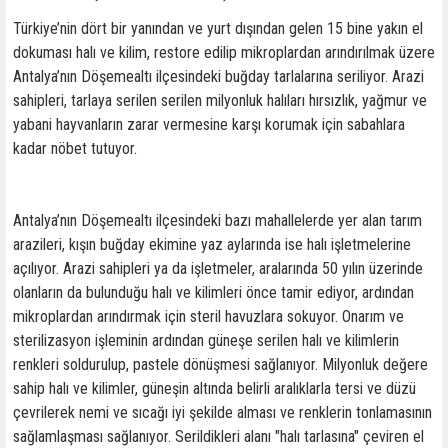
Türkiye’nin dört bir yanından ve yurt dışından gelen 15 bine yakın el
dokuması halı ve kilim, restore edilip mikroplardan arındırılmak üzere
Antalya’nın Döşemealtı ilçesindeki buğday tarlalarına seriliyor. Arazi
sahipleri, tarlaya serilen serilen milyonluk halıları hırsızlık, yağmur ve
yabani hayvanların zarar vermesine karşı korumak için sabahlara
kadar nöbet tutuyor.
Antalya’nın Döşemealtı ilçesindeki bazı mahallelerde yer alan tarım
arazileri, kışın buğday ekimine yaz aylarında ise halı işletmelerine
açılıyor. Arazi sahipleri ya da işletmeler, aralarında 50 yılın üzerinde
olanların da bulunduğu halı ve kilimleri önce tamir ediyor, ardından
mikroplardan arındırmak için steril havuzlara sokuyor. Onarım ve
sterilizasyon işleminin ardından güneşe serilen halı ve kilimlerin
renkleri soldurulup, pastele dönüşmesi sağlanıyor. Milyonluk değere
sahip halı ve kilimler, güneşin altında belirli aralıklarla tersi ve düzü
çevrilerek nemi ve sıcağı iyi şekilde alması ve renklerin tonlamasının
sağlamlaşması sağlanıyor. Serildikleri alanı "halı tarlasına" çeviren el