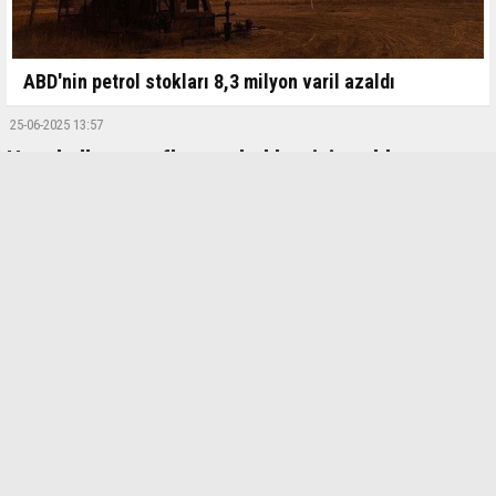
ABD'nin petrol stokları 8,3 milyon varil azaldı
25-06-2025 13:57
Hanehalkının enflasyon beklentisi azaldı
Bakan Şimşek: "Hanehalkının 12 ay sonrası enflasyon beklentisi bir
önceki aya göre 7 puan azaldı"