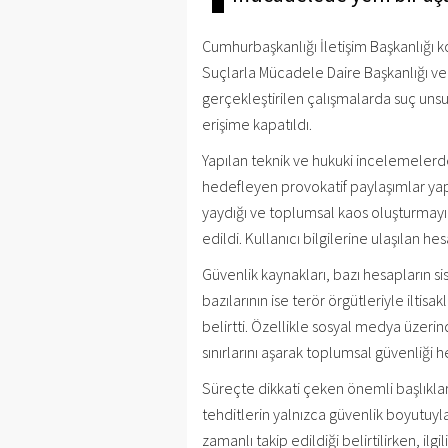
Cumhurbaşkanlığı İletişim Başkanlığı
Suçlarla Mücadele Daire Başkanlığı ve 
gerçekleştirilen çalışmalarda suç uns
erişime kapatıldı.
Yapılan teknik ve hukuki incelemeler
hedefleyen provokatif paylaşımlar yaptı
yaydığı ve toplumsal kaos oluşturmayı 
edildi. Kullanıcı bilgilerine ulaşılan he
Güvenlik kaynakları, bazı hesapların s
bazılarının ise terör örgütleriyle iltisa
belirtti. Özellikle sosyal medya üzeri
sınırlarını aşarak toplumsal güvenliği
Süreçte dikkati çeken önemli başlıklard
tehditlerin yalnızca güvenlik boyutuyla
zamanlı takip edildiği belirtilirken, ilg