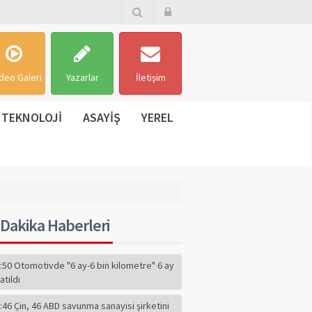
deo Galeri
Yazarlar
İletişim
TEKNOLOJİ
ASAYİŞ
YEREL
Dakika Haberleri
:50 Otomotivde "6 ay-6 bin kilometre" 6 ay
atıldı
:46 Çin, 46 ABD savunma sanayisi şirketini