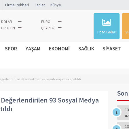
Firma Rehberi
İlanlar
Künye
DOLAR
EURO
GR ALTIN
ÇEYREK
Foto Galeri
Vi
SPOR
YAŞAM
EKONOMİ
SAĞLIK
SİYASET
değerlendirilen 93 sosyal medya hesabı erişime kapatıldı
Son 
 Değerlendirilen 93 Sosyal Medya
tıldı
13
uz
13