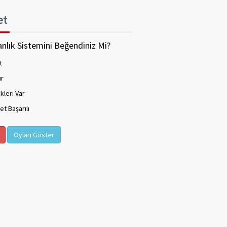
et
nlık Sistemini Beğendiniz Mi?
t
ır
kleri Var
t Başarılı
Oyları Göster