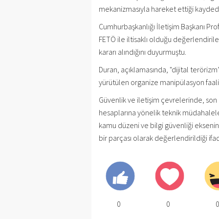
mekanizmasıyla hareket ettiği kaydedi
Cumhurbaşkanlığı İletişim Başkanı Prof
FETÖ ile iltisaklı olduğu değerlendiri
kararı alındığını duyurmuştu.
Duran, açıklamasında, "dijital teröri
yürütülen organize manipülasyon faaliye
Güvenlik ve iletişim çevrelerinde, so
hesaplarına yönelik teknik müdahaleler
kamu düzeni ve bilgi güvenliği eksenind
bir parçası olarak değerlendirildiği ifad
0
0