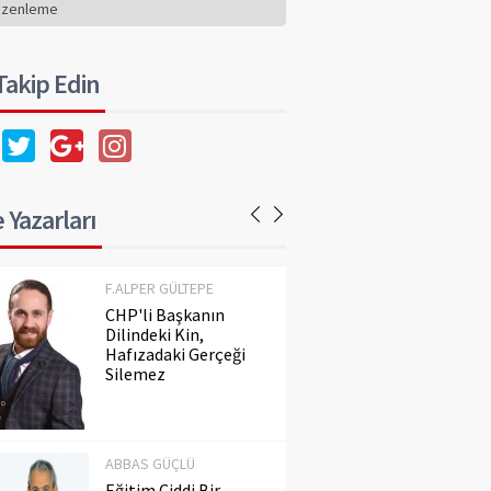
Hafızadaki Gerçeği
üzenleme
Silemez
 Takip Edin
ABBAS GÜÇLÜ
Eğitim Ciddi Bir
Meseledir. Ayaküstü
Konuşulmaz!..
 Yazarları
F.ALPER GÜLTEPE
CHP'li Başkanın
Dilindeki Kin,
Hafızadaki Gerçeği
Silemez
ABBAS GÜÇLÜ
Eğitim Ciddi Bir