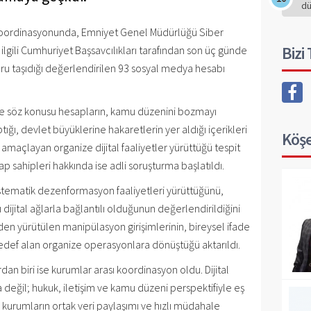
d
 koordinasyonunda, Emniyet Genel Müdürlüğü Siber
Bizi
ilgili Cumhuriyet Başsavcılıkları tarafından son üç günde
uru taşıdığı değerlendirilen 93 sosyal medya hesabı
de söz konusu hesapların, kamu düzenini bozmayı
ğı, devlet büyüklerine hakaretlerin yer aldığı içerikleri
Köşe
amaçlayan organize dijital faaliyetler yürüttüğü tespit
sap sahipleri hakkında ise adli soruşturma başlatıldı.
istematik dezenformasyon faaliyetleri yürüttüğünü,
klı dijital ağlarla bağlantılı olduğunun değerlendirildiğini
nden yürütülen manipülasyon girişimlerinin, bireysel ifade
 hedef alan organize operasyonlara dönüştüğü aktarıldı.
an biri ise kurumlar arası koordinasyon oldu. Dijital
 değil; hukuk, iletişim ve kamu düzeni perspektifiyle eş
ili kurumların ortak veri paylaşımı ve hızlı müdahale