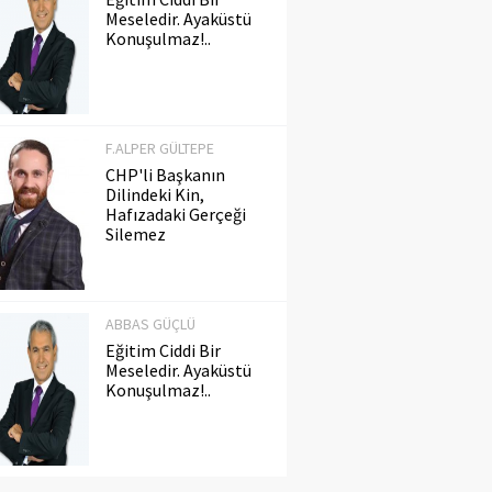
Meseledir. Ayaküstü
Konuşulmaz!..
F.ALPER GÜLTEPE
CHP'li Başkanın
Dilindeki Kin,
Hafızadaki Gerçeği
Silemez
ABBAS GÜÇLÜ
Eğitim Ciddi Bir
Meseledir. Ayaküstü
Konuşulmaz!..