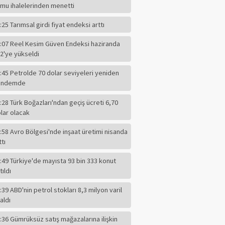
mu ihalelerinden menetti
:25 Tarımsal girdi fiyat endeksi arttı
:07 Reel Kesim Güven Endeksi haziranda
2'ye yükseldi
:45 Petrolde 70 dolar seviyeleri yeniden
ündemde
:28 Türk Boğazları'ndan geçiş ücreti 6,70
lar olacak
:58 Avro Bölgesi'nde inşaat üretimi nisanda
ttı
:49 Türkiye'de mayısta 93 bin 333 konut
tıldı
:39 ABD'nin petrol stokları 8,3 milyon varil
F.ALPER GÜLTEPE
aldı
CHP'li Başkanın
Dilindeki Kin,
:36 Gümrüksüz satış mağazalarına ilişkin