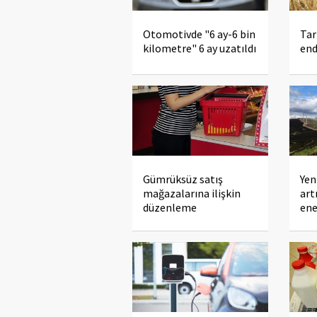
Otomotivde "6 ay-6 bin
Tar
kilometre" 6 ay uzatıldı
end
Gümrüksüz satış
Yen
mağazalarına ilişkin
art
düzenleme
ene