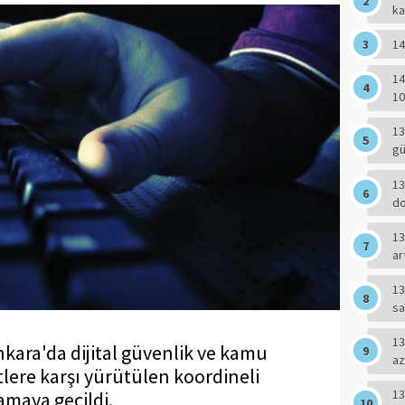
ka
14
14
10
13
g
13
do
13
ar
13
sa
13
nkara'da dijital güvenlik ve kamu
az
lere karşı yürütülen koordineli
13
amaya geçildi.