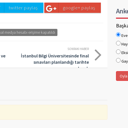
twitter paylaş
google+ paylaş
Ank
Başka
syal medya hesabı erişime kapatıldı
Eve
Hay
SONRAKI HABER
Eksi
 ve
İstanbul Bilgi Üniversitesinde final
Gaye
sınavları planlandığı tarihte
yapılacak
Oyla