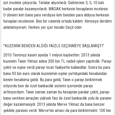
üst modele çıkıyordu. Tarlalar alıyorlardı. Gelirlerinin 3, 5, 10 katı
kadar paralar kazanıyorlardı. MASAK herkesin hesaplarını incelesin.
O dönem kim bana para verdiyse kim benden para aldıysa herkesin
hesapları incelensin. Ben bir canımla ortada kaldım. Kimseye derdimi
anlatamıyorum. Herkes yer içer hesabı Seçil öder.
"KUZENİM BENDEN ALDIĞI FAİZLE GEÇİNMEYE BAŞLAMIŞTI"
2010 Temmuz kasım ayında 1 milyon kaybettim. 2013 yılında
kuzenim Tanın Yılmaz adına 200 bin TL vadeli işlem yaptırdık. Parayı
çekti ve eşine verdi parayı ticari faaliyette kullandılar. Sonra bu para
bana 93 bin euro olarak kuzenimin eşinin yurtdışındaki hesabından
benim hesabıma geldi. Bu para geldi, Tanın o parayı biriktirmek
istiyordu ben de özel bankacılık sistemi içerisinde parayı
arttırıyordum. Tanın zaman zaman bu hesaptan paralar çekti, parayı
bana verirken amaçları yüksek faiz ile özel bankacılık yolu ile paranın
değer kazanmasıydı. 2013 yılında Merve Yılmaz da bana benzer
şekilde parasını verdi. Merve'nin amacı da para biriktirmekti. 100 bin