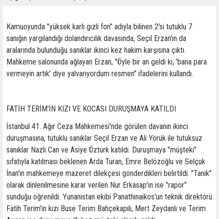
Kamuoyunda "yüksek karlı gizli fon" adıyla bilinen 2'si tutuklu 7
sanığın yargılandığı dolandırıcılık davasında, Seçil Erzan'ın da
aralarında bulunduğu sanıklar ikinci kez hakim karşısına çıktı.
Mahkeme salonunda ağlayan Erzan, "Öyle bir an geldi ki, 'bana para
vermeyin artık' diye yalvarıyordum resmen" ifadelerini kullandı.
FATİH TERİM'İN KIZI VE KOCASI DURUŞMAYA KATILDI
İstanbul 41. Ağır Ceza Mahkemesi'nde görülen davanın ikinci
duruşmasına, tutuklu sanıklar Seçil Erzan ve Ali Yörük ile tutuksuz
sanıklar Nazlı Can ve Asiye Öztürk katıldı. Duruşmaya "müşteki"
sıfatıyla katılması beklenen Arda Turan, Emre Belözoğlu ve Selçuk
İnan'ın mahkemeye mazeret dilekçesi gönderdikleri belirtildi. "Tanık"
olarak dinlenilmesine karar verilen Nur Erkasap'ın ise "rapor"
sunduğu öğrenildi. Yunanistan ekibi Panathinaikos'un teknik direktörü
Fatih Terim'in kızı Buse Terim Bahçekapılı, Mert Zeydanlı ve Terim