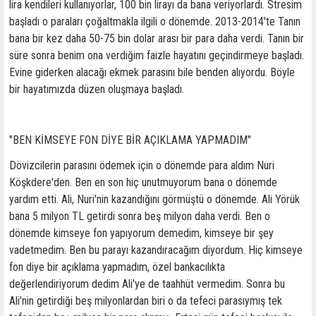
lira kendileri kullanıyorlar, 100 bin lirayı da bana veriyorlardı. Stresim
başladı o paraları çoğaltmakla ilgili o dönemde. 2013-2014'te Tanın
bana bir kez daha 50-75 bin dolar arası bir para daha verdi. Tanın bir
süre sonra benim ona verdiğim faizle hayatını geçindirmeye başladı.
Evine giderken alacağı ekmek parasını bile benden alıyordu. Böyle
bir hayatımızda düzen oluşmaya başladı.
"BEN KİMSEYE FON DİYE BİR AÇIKLAMA YAPMADIM"
Dövizcilerin parasını ödemek için o dönemde para aldım Nuri
Köşkdere'den. Ben en son hiç unutmuyorum bana o dönemde
yardım etti. Ali, Nuri'nin kazandığını görmüştü o dönemde. Ali Yörük
bana 5 milyon TL getirdi sonra beş milyon daha verdi. Ben o
dönemde kimseye fon yapıyorum demedim, kimseye bir şey
vadetmedim. Ben bu parayı kazandıracağım diyordum. Hiç kimseye
fon diye bir açıklama yapmadım, özel bankacılıkta
değerlendiriyorum dedim Ali'ye de taahhüt vermedim. Sonra bu
Ali'nin getirdiği beş milyonlardan biri o da tefeci parasıymış tek