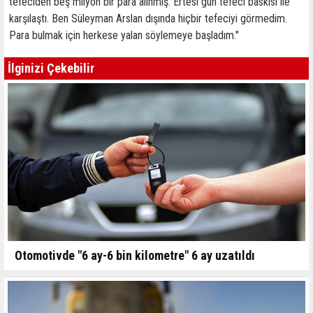
tefeciden beş milyon bir para alınmış. Ertesi gün tefeci baskısı ile
karşılaştı. Ben Süleyman Arslan dışında hiçbir tefeciyi görmedim.
Para bulmak için herkese yalan söylemeye başladım."
İlginizi Çekebilir
Otomotivde "6 ay-6 bin kilometre" 6 ay uzatıldı