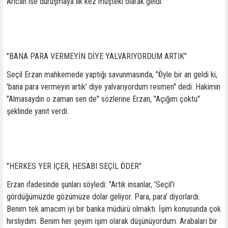
Arıcan ise duruşmaya ilk kez müşteki olarak geldi.
"BANA PARA VERMEYİN DİYE YALVARIYORDUM ARTIK"
Seçil Erzan mahkemede yaptığı savunmasında, "Öyle bir an geldi ki,
'bana para vermeyin artık' diye yalvarıyordum resmen" dedi. Hakimin
"Almasaydın o zaman sen de" sözlerine Erzan, "Açığım çoktu"
şeklinde yanıt verdi.
"HERKES YER İÇER, HESABI SEÇİL ÖDER"
Erzan ifadesinde şunları söyledi: "Artık insanlar, 'Seçil'i
gördüğümüzde gözümüze dolar geliyor. Para, para' diyorlardı.
Benim tek amacım iyi bir banka müdürü olmaktı. İşim konusunda çok
hırslıydım. Benim her şeyim işim olarak düşünüyordum. Arabaları bir