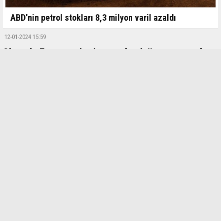
ABD'nin petrol stokları 8,3 milyon varil azaldı
12-01-2024 15:59
Şimşek: Fenomenler başta olmak üzere sosyal
medyadan gelir elde edip beyan etmeyenler
tespit edildi
Şimşek: Fenomenler başta olmak üzere sosyal medyadan gelir elde