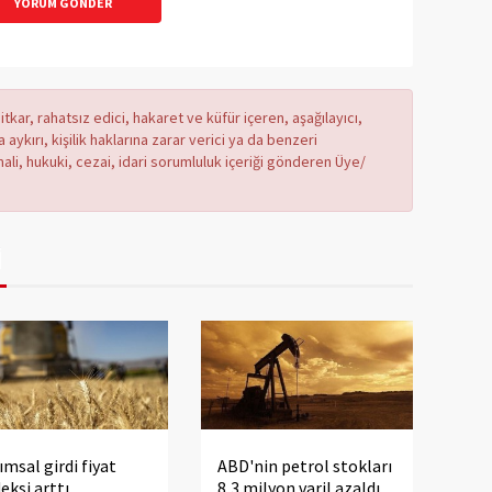
YORUM GÖNDER
tkar, rahatsız edici, hakaret ve küfür içeren, aşağılayıcı,
ykırı, kişilik haklarına zarar verici ya da benzeri
mali, hukuki, cezai, idari sorumluluk içeriği gönderen Üye/
İ
ımsal girdi fiyat
ABD'nin petrol stokları
eksi arttı
8,3 milyon varil azaldı