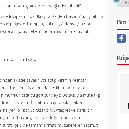
d
in somut sonuçlar verebileceğini ispatladık''
iyareti kapsamında Ukrayna Dışişleri Bakanı Andriy Sibiha
Bizi
 ev sahipliğinde Trump’ın, Putin’in, Zelenskiy’in dört
’da yapılan görüşmelerin taçlanması mümkün olabilir"
Köşe
larından satır başları:
inden ziyade savaşın yol açtığı yıkımın ve insani
uz. Tarafların İstanbul’da aldıkları ilke kararları
ının mümkün olduğu görüşündeyiz. Dolayısıyla müteakip
mek istiyorum. İstanbul’da gerçekleştirilen
na yeni bir boyut kazandırdı. Ateşkes ve barış için
ni yeni bir başlangıç olarak değerlendiriyoruz.
ın süratli şekilde tamamlanması müzakerelerin somut