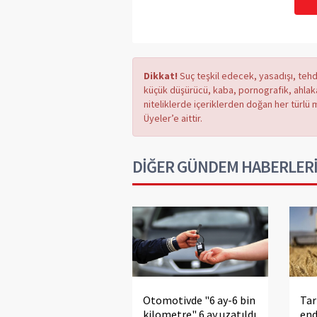
Dikkat!
Suç teşkil edecek, yasadışı, tehdi
küçük düşürücü, kaba, pornografik, ahlaka a
niteliklerde içeriklerden doğan her türlü 
Üyeler’e aittir.
DİĞER GÜNDEM HABERLER
Otomotivde "6 ay-6 bin
Tar
kilometre" 6 ay uzatıldı
end