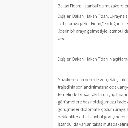
Bakan Fidan: ''İstanbul'da müzakereler
Dışişleri Bakanı Hakan Fidan, Ukrayna z
ile bir araya geldi. Fidan,'' Erdoğan’ın
liderin bir araya gelmesiyle İstanbul
dedi.
Dışişleri Bakanı Hakan Fidan'ın açıklama
Müzakerelerin nerede gerçekleştirildiğ
trajedinin sonlandırılmasına odaklanıyor
temelinde bir sonraki turun yapılmas
görüşmelere hazır olduğumuzu ifade et
görüşmeler diplomatik çözüm arayışları
beklentiler arttı. İstanbul görüşmeleri
İstanbul’da varılan takas mutabakatın