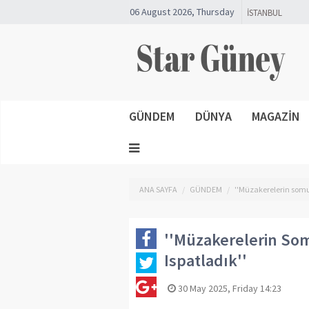
06 August 2026, Thursday
GÜNDEM
DÜNYA
MAGAZİN
ANA SAYFA
GÜNDEM
''Müzakerelerin somut
''Müzakerelerin Som
Ispatladık''
30 May 2025, Friday 14:23