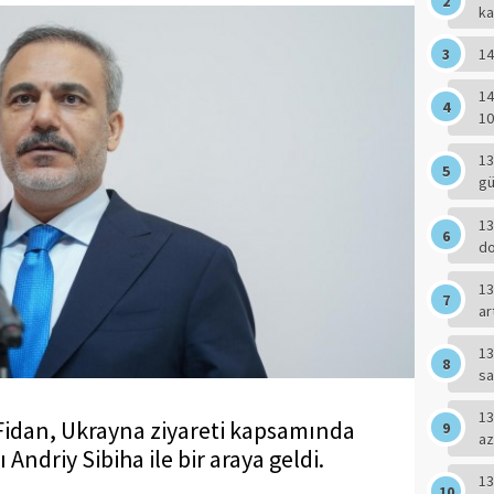
ka
14
14
10
13
g
13
do
13
ar
13
sa
13
 Fidan, Ukrayna ziyareti kapsamında
az
 Andriy Sibiha ile bir araya geldi.
13