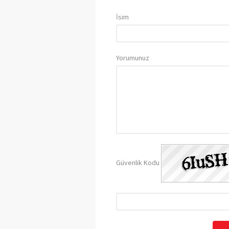
İsim
Yorumunuz
Güvenlik Kodu