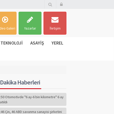
deo Galeri
Yazarlar
İletişim
TEKNOLOJİ
ASAYİŞ
YEREL
Dakika Haberleri
:50 Otomotivde "6 ay-6 bin kilometre" 6 ay
atıldı
:46 Çin, 46 ABD savunma sanayisi şirketini