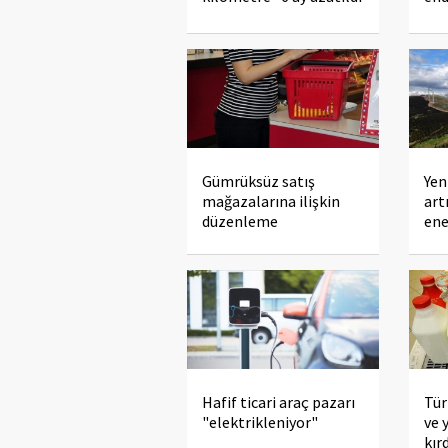
Gümrüksüz satış
Yen
mağazalarına ilişkin
art
düzenleme
ene
Hafif ticari araç pazarı
Tür
"elektrikleniyor"
ve 
kır