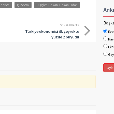
aberler
gündem
Dışişleri Bakanı Hakan Fidan
Ank
Başka
SONRAKI HABER
Türkiye ekonomisi ilk çeyrekte
Eve
yüzde 2 büyüdü
Hay
Eksi
Gaye
Oyla