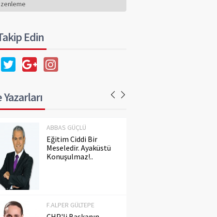
Konuşulmaz!..
üzenleme
 Takip Edin
F.ALPER GÜLTEPE
CHP'li Başkanın
Dilindeki Kin,
Hafızadaki Gerçeği
Silemez
 Yazarları
ABBAS GÜÇLÜ
Eğitim Ciddi Bir
Meseledir. Ayaküstü
Konuşulmaz!..
F.ALPER GÜLTEPE
CHP'li Başkanın