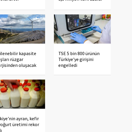
ilenebilir kapasite
TSE 5 bin 800 ürünün
ışları rüzgar
Türkiye'ye girişini
rjisinden oluşacak
engelledi
kiye'nin ayran, kefir
yoğurt üretimi rekor
dı