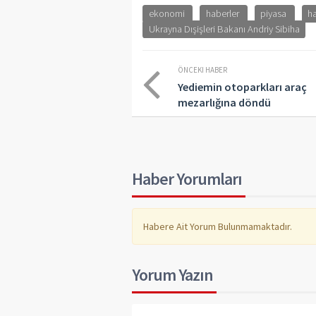
ekonomi
haberler
piyasa
h
Ukrayna Dışişleri Bakanı Andriy Sibiha
ÖNCEKI HABER
Yediemin otoparkları araç
mezarlığına döndü
Haber Yorumları
Habere Ait Yorum Bulunmamaktadır.
Yorum Yazın