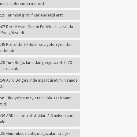
mu ihalelerinden menetti
:25 Tarımsal girdi fiyat endeksi arttı
:07 Reel Kesim Güven Endeksi haziranda
2'ye yükseldi
:45 Petrolde 70 dolar seviyeleri yeniden
ündemde
:28 Türk Boğazları'ndan geçiş ücreti 6,70
lar olacak
:58 Avro Bölgesi'nde inşaat üretimi nisanda
ttı
:49 Türkiye'de mayısta 93 bin 333 konut
tıldı
:39 ABD'nin petrol stokları 8,3 milyon varil
ABBAS GÜÇLÜ
aldı
Eğitim Ciddi Bir
Meseledir. Ayaküstü
:36 Gümrüksüz satış mağazalarına ilişkin