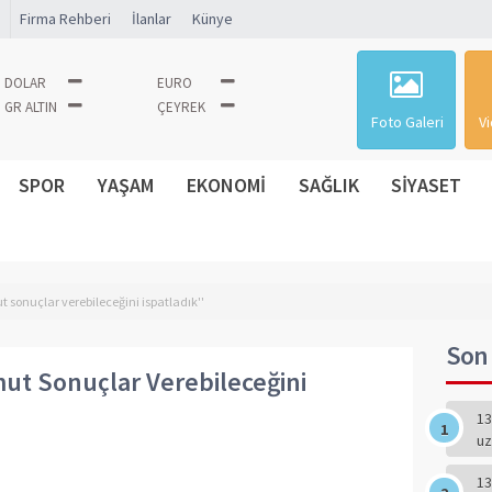
Firma Rehberi
İlanlar
Künye
DOLAR
EURO
GR ALTIN
ÇEYREK
Foto Galeri
Vi
SPOR
YAŞAM
EKONOMİ
SAĞLIK
SİYASET
 sonuçlar verebileceğini ispatladık''
Son 
ut Sonuçlar Verebileceğini
13
uz
13