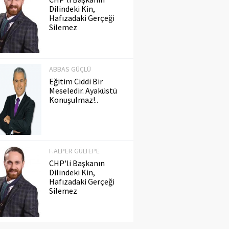
Dilindeki Kin,
Hafızadaki Gerçeği
Silemez
ABBAS GÜÇLÜ
Eğitim Ciddi Bir
Meseledir. Ayaküstü
Konuşulmaz!..
F.ALPER GÜLTEPE
CHP'li Başkanın
Dilindeki Kin,
Hafızadaki Gerçeği
Silemez