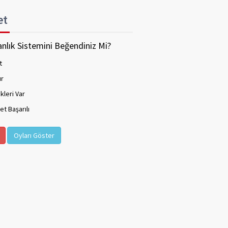
et
nlık Sistemini Beğendiniz Mi?
t
ır
kleri Var
t Başarılı
Oyları Göster