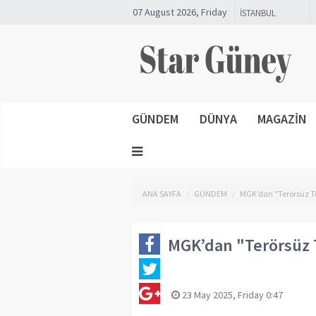
07 August 2026, Friday
GÜNDEM
DÜNYA
MAGAZİN
ANA SAYFA
GÜNDEM
MGK’dan "Terörsüz T
MGK’dan "Terörsüz 
23 May 2025, Friday 0:47