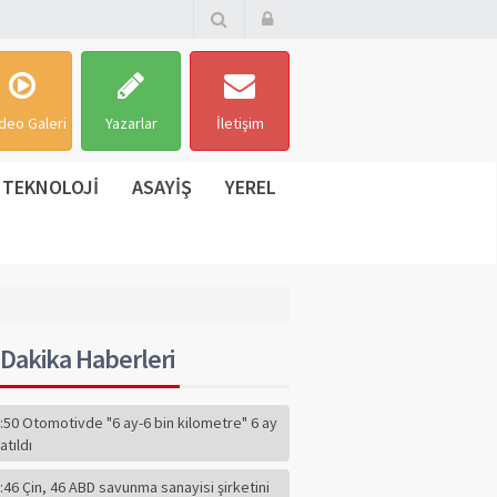
deo Galeri
Yazarlar
İletişim
TEKNOLOJİ
ASAYİŞ
YEREL
Dakika Haberleri
:50 Otomotivde "6 ay-6 bin kilometre" 6 ay
atıldı
:46 Çin, 46 ABD savunma sanayisi şirketini