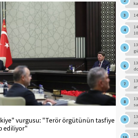
ka
14
14
10
13
g
13
do
13
ar
13
sa
13
iye" vurgusu: "Terör örgütünün tasfiye
az
p ediliyor"
13