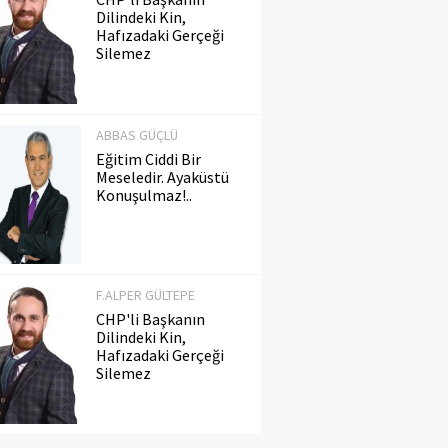
Dilindeki Kin,
Hafızadaki Gerçeği
Silemez
ABBAS GÜÇLÜ
Eğitim Ciddi Bir
Meseledir. Ayaküstü
Konuşulmaz!..
F.ALPER GÜLTEPE
CHP'li Başkanın
Dilindeki Kin,
Hafızadaki Gerçeği
Silemez