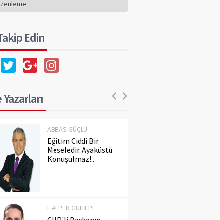
Konuşulmaz!..
üzenleme
 Takip Edin
F.ALPER GÜLTEPE
CHP'li Başkanın
Dilindeki Kin,
Hafızadaki Gerçeği
Silemez
 Yazarları
ABBAS GÜÇLÜ
Eğitim Ciddi Bir
Meseledir. Ayaküstü
Konuşulmaz!..
F.ALPER GÜLTEPE
CHP'li Başkanın