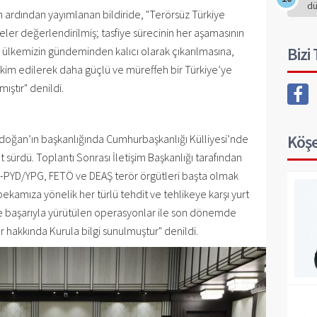
d
ın ardından yayımlanan bildiride, "Terörsüz Türkiye
eler değerlendirilmiş; tasfiye sürecinin her aşamasının
Bizi
n ülkemizin gündeminden kalıcı olarak çıkarılmasına,
ahkim edilerek daha güçlü ve müreffeh bir Türkiye’ye
ıştır" denildi.
Köşe
oğan’ın başkanlığında Cumhurbaşkanlığı Külliyesi’nde
t sürdü. Toplantı Sonrası İletişim Başkanlığı tarafından
K-PYD/YPG, FETÖ ve DEAŞ terör örgütleri başta olmak
 bekamıza yönelik her türlü tehdit ve tehlikeye karşı yurt
k ve başarıyla yürütülen operasyonlar ile son dönemde
 hakkında Kurula bilgi sunulmuştur" denildi.