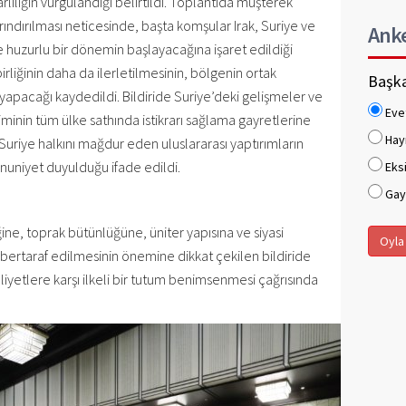
rlılığın vurgulandığı belirtildi. Toplantıda müşterek
ındırılması neticesinde, başta komşular Irak, Suriye ve
Ank
e huzurlu bir dönemin başlayacağına işaret edildiği
 birliğinin daha da ilerletilmesinin, bölgenin ortak
Başka
 yapacağı kaydedildi. Bildiride Suriye’deki gelişmeler ve
Eve
minin tüm ülke sathında istikrarı sağlama gayretlerine
Hay
Suriye halkını mağdur eden uluslararası yaptırımların
uniyet duyulduğu ifade edildi.
Eksi
Gaye
ine, toprak bütünlüğüne, üniter yapısına ve siyasi
Oyla
n bertaraf edilmesinin önemine dikkat çekilen bildiride
aaliyetlere karşı ilkeli bir tutum benimsenmesi çağrısında