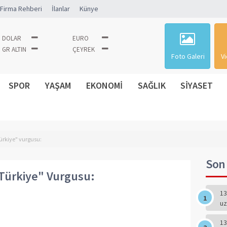
Firma Rehberi
İlanlar
Künye
DOLAR
EURO
GR ALTIN
ÇEYREK
Foto Galeri
Vi
SPOR
YAŞAM
EKONOMİ
SAĞLIK
SİYASET
ürkiye" vurgusu:
Son 
Türkiye" Vurgusu:
13
uz
13