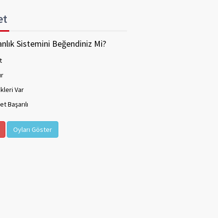
et
nlık Sistemini Beğendiniz Mi?
t
ır
kleri Var
t Başarılı
Oyları Göster