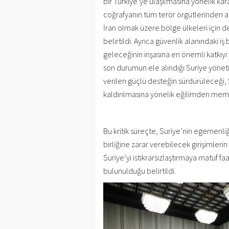
bir Türkiye’ye ulaşılmasına yönelik kara
coğrafyanın tüm terör örgütlerinden ar
İran olmak üzere bölge ülkeleri için d
belirtildi. Ayrıca güvenlik alanındaki iş
geleceğinin inşasına en önemli katkıyı
son durumun ele alındığı Suriye yöneti
verilen güçlü desteğin sürdürüleceği, 
kaldırılmasına yönelik eğilimden memn
Bu kritik süreçte, Suriye’nin egemenliğ
birliğine zarar verebilecek girişimleri
Suriye’yi istikrarsızlaştırmaya matuf f
bulunulduğu belirtildi.