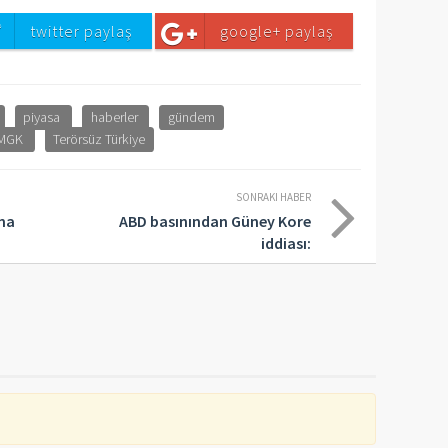
twitter paylaş
google+ paylaş
piyasa
haberler
gündem
MGK
Terörsüz Türkiye
SONRAKI HABER
na
ABD basınından Güney Kore
iddiası: