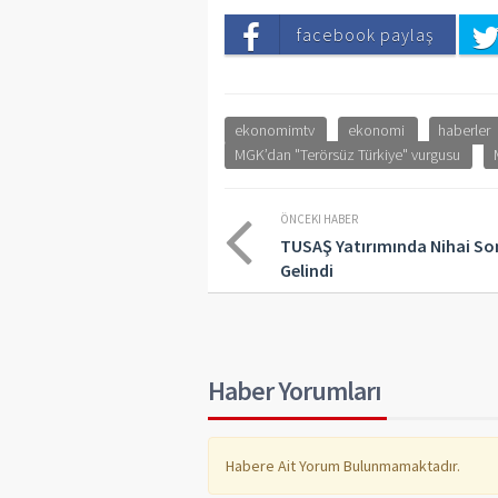
facebook paylaş
ekonomimtv
ekonomi
haberler
MGK’dan "Terörsüz Türkiye" vurgusu
ÖNCEKI HABER
TUSAŞ Yatırımında Nihai So
Gelindi
Haber Yorumları
Habere Ait Yorum Bulunmamaktadır.