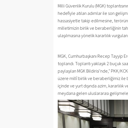
Milli Güvenlik Kurulu (MGK) toplantısın
hedefiyle atılan adımlar ile son gelişm
hassasiyetle takip edilmesine, terörü
milletimizin birlik ve beraberliğinin t
ulaşılmasına yönelik kararlılık vurgulanm
MGK, Cumhurbaşkanı Recep Tayyip Erd
toplandı. Toplantı yaklaşık 2 buçuk saa
paylaşılan MGK Bildirisi’nde," PKK/KC
üzere millî birlik ve beraberliğimiz ile
içinde ve yurt dışında azim, kararlılı
meydana gelen uluslararası gelişmeler