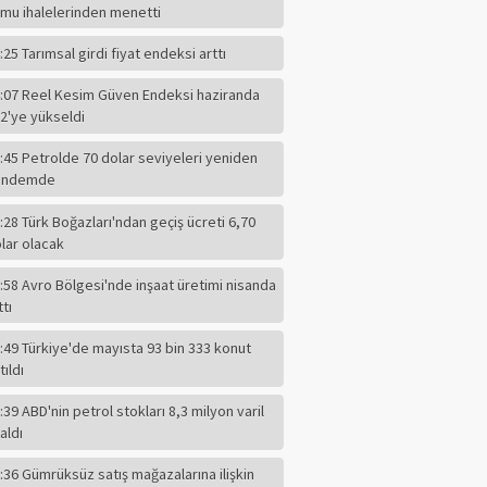
mu ihalelerinden menetti
:25 Tarımsal girdi fiyat endeksi arttı
:07 Reel Kesim Güven Endeksi haziranda
2'ye yükseldi
:45 Petrolde 70 dolar seviyeleri yeniden
ündemde
:28 Türk Boğazları'ndan geçiş ücreti 6,70
lar olacak
:58 Avro Bölgesi'nde inşaat üretimi nisanda
ttı
:49 Türkiye'de mayısta 93 bin 333 konut
tıldı
:39 ABD'nin petrol stokları 8,3 milyon varil
ABBAS GÜÇLÜ
aldı
Eğitim Ciddi Bir
Meseledir. Ayaküstü
:36 Gümrüksüz satış mağazalarına ilişkin