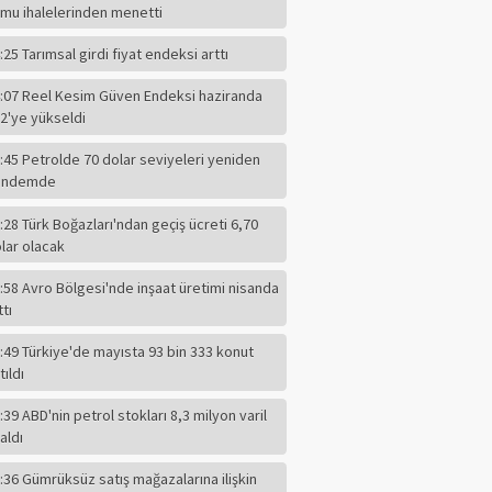
mu ihalelerinden menetti
:25 Tarımsal girdi fiyat endeksi arttı
:07 Reel Kesim Güven Endeksi haziranda
2'ye yükseldi
:45 Petrolde 70 dolar seviyeleri yeniden
ündemde
:28 Türk Boğazları'ndan geçiş ücreti 6,70
lar olacak
:58 Avro Bölgesi'nde inşaat üretimi nisanda
ttı
:49 Türkiye'de mayısta 93 bin 333 konut
tıldı
:39 ABD'nin petrol stokları 8,3 milyon varil
F.ALPER GÜLTEPE
aldı
CHP'li Başkanın
Dilindeki Kin,
:36 Gümrüksüz satış mağazalarına ilişkin