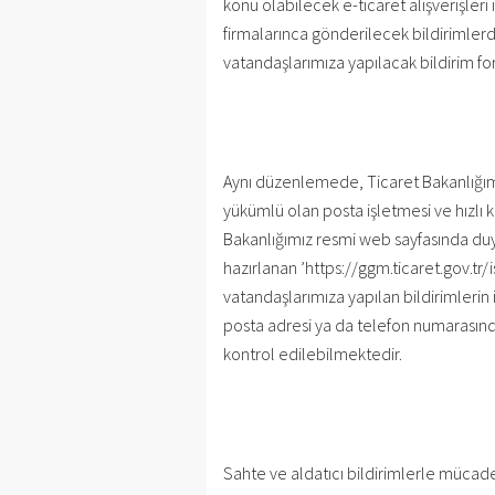
konu olabilecek e-ticaret alışverişleri i
firmalarınca gönderilecek bildirimlerd
vatandaşlarımıza yapılacak bildirim fo
Aynı düzenlemede, Ticaret Bakanlığımı
yükümlü olan posta işletmesi ve hızlı ka
Bakanlığımız resmi web sayfasında duy
hazırlanan ’https://ggm.ticaret.gov.tr/is
vatandaşlarımıza yapılan bildirimlerin i
posta adresi ya da telefon numarasından 
kontrol edilebilmektedir.
Sahte ve aldatıcı bildirimlerle mücade