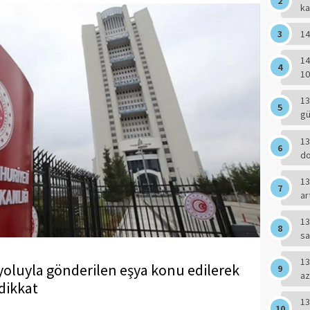
ka
14
14
10
13
g
13
do
13
ar
13
sa
13
 yoluyla gönderilen eşya konu edilerek
az
 dikkat
13