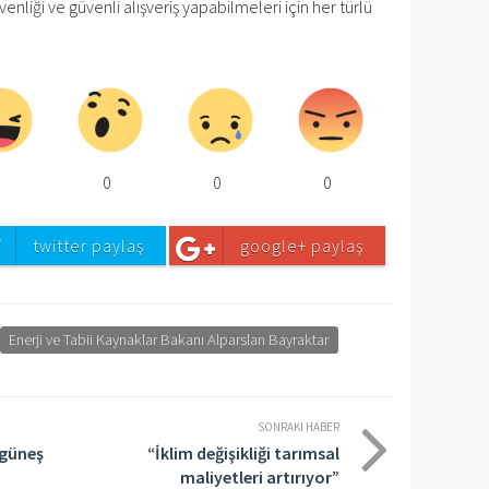
liği ve güvenli alışveriş yapabilmeleri için her türlü
0
0
0
0
twitter paylaş
google+ paylaş
Enerji ve Tabii Kaynaklar Bakanı Alparslan Bayraktar
SONRAKI HABER
 güneş
“İklim değişikliği tarımsal
maliyetleri artırıyor”