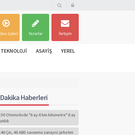
deo Galeri
Yazarlar
İletişim
TEKNOLOJİ
ASAYİŞ
YEREL
Dakika Haberleri
:50 Otomotivde "6 ay-6 bin kilometre" 6 ay
atıldı
:46 Çin, 46 ABD savunma sanayisi şirketini