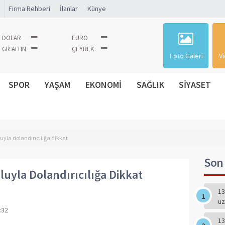
Firma Rehberi
İlanlar
Künye
DOLAR
EURO
GR ALTIN
ÇEYREK
Foto Galeri
Vi
SPOR
YAŞAM
EKONOMİ
SAĞLIK
SİYASET
uyla dolandırıcılığa dikkat
Son 
luyla Dolandırıcılığa Dikkat
13
uz
:32
13