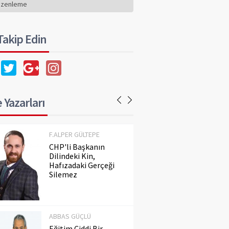
Hafızadaki Gerçeği
üzenleme
Silemez
 Takip Edin
ABBAS GÜÇLÜ
Eğitim Ciddi Bir
Meseledir. Ayaküstü
Konuşulmaz!..
 Yazarları
F.ALPER GÜLTEPE
CHP'li Başkanın
Dilindeki Kin,
Hafızadaki Gerçeği
Silemez
ABBAS GÜÇLÜ
Eğitim Ciddi Bir