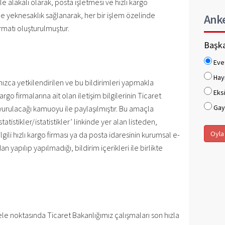
le alakalı olarak, posta işletmesi ve hızlı kargo
e yeknesaklık sağlanarak, her bir işlem özelinde
Ank
rmatı oluşturulmuştur.
Başka
Eve
Hay
zca yetkilendirilen ve bu bildirimleri yapmakla
Eksi
rgo firmalarına ait olan iletişim bilgilerinin Ticaret
Gaye
urulacağı kamuoyu ile paylaşılmıştır. Bu amaçla
tatistikler/istatistikler’ linkinde yer alan listeden,
Oyla
lgili hızlı kargo firması ya da posta idaresinin kurumsal e-
yapılıp yapılmadığı, bildirim içerikleri ile birlikte
le noktasında Ticaret Bakanlığımız çalışmaları son hızla