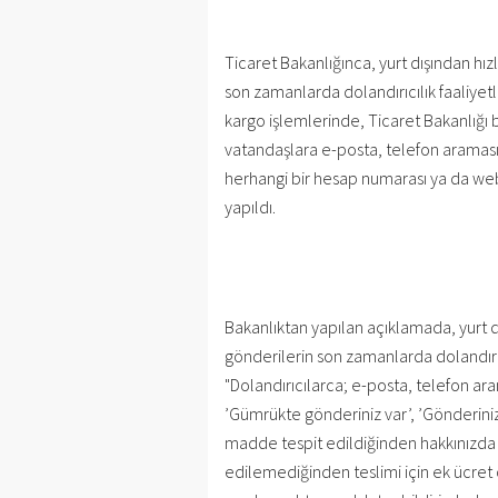
Ticaret Bakanlığınca, yurt dışından hı
son zamanlarda dolandırıcılık faaliyetle
kargo işlemlerinde, Ticaret Bakanlığı b
vatandaşlara e-posta, telefon araması
herhangi bir hesap numarası ya da web 
yapıldı.
Bakanlıktan yapılan açıklamada, yurt d
gönderilerin son zamanlarda dolandırıcı
"Dolandırıcılarca; e-posta, telefon ar
’Gümrükte gönderiniz var’, ’Gönderiniz 
madde tespit edildiğinden hakkınızda y
edilemediğinden teslimi için ek ücret