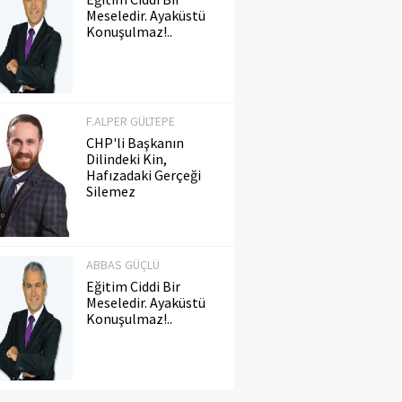
Meseledir. Ayaküstü
Konuşulmaz!..
F.ALPER GÜLTEPE
CHP'li Başkanın
Dilindeki Kin,
Hafızadaki Gerçeği
Silemez
ABBAS GÜÇLÜ
Eğitim Ciddi Bir
Meseledir. Ayaküstü
Konuşulmaz!..