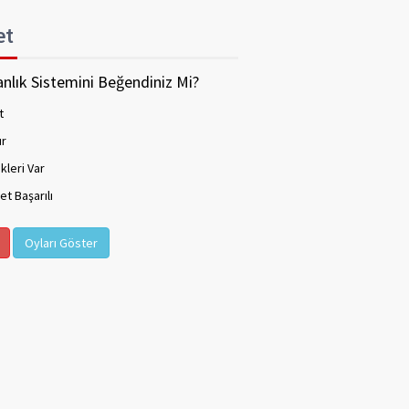
et
nlık Sistemini Beğendiniz Mi?
t
ır
kleri Var
t Başarılı
Oyları Göster