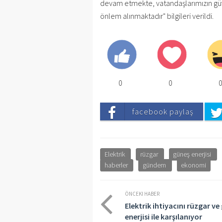
devam etmekte, vatandaşlarımızın güven
önlem alınmaktadır" bilgileri verildi.
0
0
facebook paylaş
Elektrik
rüzgar
güneş enerjisi
haberler
gündem
ekonomi
ÖNCEKI HABER
Elektrik ihtiyacını rüzgar ve
enerjisi ile karşılanıyor