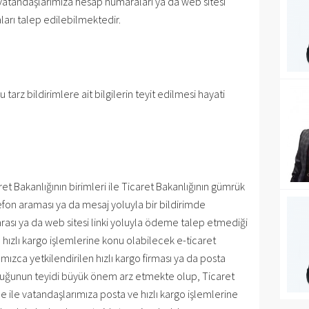
e vatandaşlarımıza hesap numaraları ya da web sitesi
ları talep edilebilmektedir.
arz bildirimlere ait bilgilerin teyit edilmesi hayati
ret Bakanlığının birimleri ile Ticaret Bakanlığının gümrük
efon araması ya da mesaj yoluyla bir bildirimde
ası ya da web sitesi linki yoluyla ödeme talep etmediği
 hızlı kargo işlemlerine konu olabilecek e-ticaret
ğımızca yetkilendirilen hızlı kargo firması ya da posta
uluğunun teyidi büyük önem arz etmekte olup, Ticaret
 ile vatandaşlarımıza posta ve hızlı kargo işlemlerine