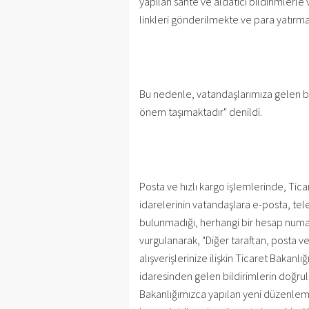
yapılan sahte ve aldatıcı bildirimlerl
linkleri gönderilmekte ve para yatırma
Bu nedenle, vatandaşlarımıza gelen bu t
önem taşımaktadır" denildi.
Posta ve hızlı kargo işlemlerinde, Tica
idarelerinin vatandaşlara e-posta, tel
bulunmadığı, herhangi bir hesap numar
vurgulanarak, "Diğer taraftan, posta ve
alışverişlerinize ilişkin Ticaret Bakanlı
idaresinden gelen bildirimlerin doğr
Bakanlığımızca yapılan yeni düzenleme