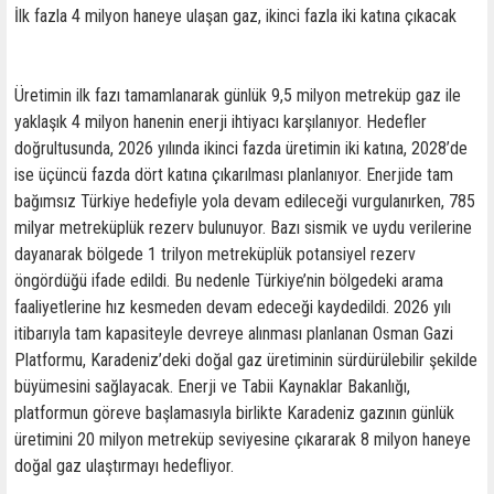
İlk fazla 4 milyon haneye ulaşan gaz, ikinci fazla iki katına çıkacak
Üretimin ilk fazı tamamlanarak günlük 9,5 milyon metreküp gaz ile
yaklaşık 4 milyon hanenin enerji ihtiyacı karşılanıyor. Hedefler
doğrultusunda, 2026 yılında ikinci fazda üretimin iki katına, 2028’de
ise üçüncü fazda dört katına çıkarılması planlanıyor. Enerjide tam
bağımsız Türkiye hedefiyle yola devam edileceği vurgulanırken, 785
milyar metreküplük rezerv bulunuyor. Bazı sismik ve uydu verilerine
dayanarak bölgede 1 trilyon metreküplük potansiyel rezerv
öngördüğü ifade edildi. Bu nedenle Türkiye’nin bölgedeki arama
faaliyetlerine hız kesmeden devam edeceği kaydedildi. 2026 yılı
itibarıyla tam kapasiteyle devreye alınması planlanan Osman Gazi
Platformu, Karadeniz’deki doğal gaz üretiminin sürdürülebilir şekilde
büyümesini sağlayacak. Enerji ve Tabii Kaynaklar Bakanlığı,
platformun göreve başlamasıyla birlikte Karadeniz gazının günlük
üretimini 20 milyon metreküp seviyesine çıkararak 8 milyon haneye
doğal gaz ulaştırmayı hedefliyor.