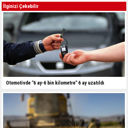
İlginizi Çekebilir
Otomotivde "6 ay-6 bin kilometre" 6 ay uzatıldı