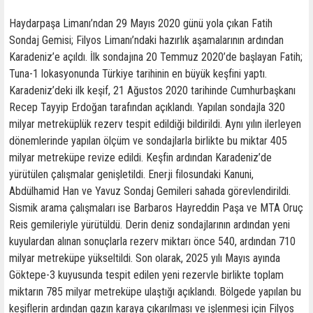
Haydarpaşa Limanı’ndan 29 Mayıs 2020 günü yola çıkan Fatih
Sondaj Gemisi; Filyos Limanı’ndaki hazırlık aşamalarının ardından
Karadeniz’e açıldı. İlk sondajına 20 Temmuz 2020’de başlayan Fatih;
Tuna-1 lokasyonunda Türkiye tarihinin en büyük keşfini yaptı.
Karadeniz’deki ilk keşif, 21 Ağustos 2020 tarihinde Cumhurbaşkanı
Recep Tayyip Erdoğan tarafından açıklandı. Yapılan sondajla 320
milyar metreküplük rezerv tespit edildiği bildirildi. Aynı yılın ilerleyen
dönemlerinde yapılan ölçüm ve sondajlarla birlikte bu miktar 405
milyar metreküpe revize edildi. Keşfin ardından Karadeniz’de
yürütülen çalışmalar genişletildi. Enerji filosundaki Kanuni,
Abdülhamid Han ve Yavuz Sondaj Gemileri sahada görevlendirildi.
Sismik arama çalışmaları ise Barbaros Hayreddin Paşa ve MTA Oruç
Reis gemileriyle yürütüldü. Derin deniz sondajlarının ardından yeni
kuyulardan alınan sonuçlarla rezerv miktarı önce 540, ardından 710
milyar metreküpe yükseltildi. Son olarak, 2025 yılı Mayıs ayında
Göktepe-3 kuyusunda tespit edilen yeni rezervle birlikte toplam
miktarın 785 milyar metreküpe ulaştığı açıklandı. Bölgede yapılan bu
keşiflerin ardından gazın karaya çıkarılması ve işlenmesi için Filyos