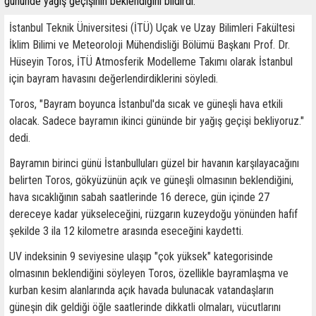
gününde yağış geçişinin beklendiğini bildirdi.
İstanbul Teknik Üniversitesi (İTÜ) Uçak ve Uzay Bilimleri Fakültesi
İklim Bilimi ve Meteoroloji Mühendisliği Bölümü Başkanı Prof. Dr.
Hüseyin Toros, İTÜ Atmosferik Modelleme Takımı olarak İstanbul
için bayram havasını değerlendirdiklerini söyledi.
Toros, "Bayram boyunca İstanbul'da sıcak ve güneşli hava etkili
olacak. Sadece bayramın ikinci gününde bir yağış geçişi bekliyoruz."
dedi.
Bayramın birinci günü İstanbulluları güzel bir havanın karşılayacağını
belirten Toros, gökyüzünün açık ve güneşli olmasının beklendiğini,
hava sıcaklığının sabah saatlerinde 16 derece, gün içinde 27
dereceye kadar yükseleceğini, rüzgarın kuzeydoğu yönünden hafif
şekilde 3 ila 12 kilometre arasında eseceğini kaydetti.
UV indeksinin 9 seviyesine ulaşıp "çok yüksek" kategorisinde
olmasının beklendiğini söyleyen Toros, özellikle bayramlaşma ve
kurban kesim alanlarında açık havada bulunacak vatandaşların
güneşin dik geldiği öğle saatlerinde dikkatli olmaları, vücutlarını