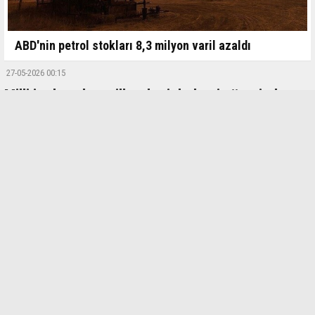
ABD'nin petrol stokları 8,3 milyon varil azaldı
27-05-2026 00:15
Milli iradeye karşı ilk askeri darbenin üzerinden
66 yıl geçti
Türk demokrasi tarihinin kara lekelerinden biri olan, milletin vicdanında