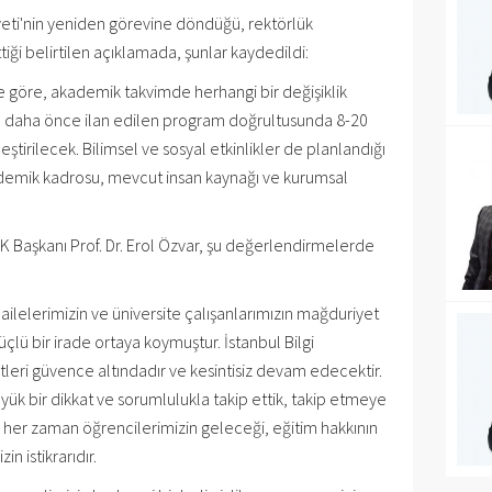
eti'nin yeniden görevine döndüğü, rektörlük
iği belirtilen açıklamada, şunlar kaydedildi:
e göre, akademik takvimde herhangi bir değişiklik
rı daha önce ilan edilen program doğrultusunda 8-20
eştirilecek. Bilimsel ve sosyal etkinlikler de planlandığı
demik kadrosu, mevcut insan kaynağı ve kurumsal
K Başkanı Prof. Dr. Erol Özvar, şu değerlendirmelerde
ilelerimizin ve üniversite çalışanlarımızın mağduriyet
lü bir irade ortaya koymuştur. İstanbul Bilgi
tleri güvence altındadır ve kesintisiz devam edecektir.
yük bir dikkat ve sorumlulukla takip ettik, takip etmeye
her zaman öğrencilerimizin geleceği, eğitim hakkının
 istikrarıdır.