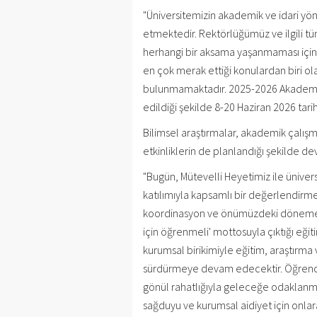
"Üniversitemizin akademik ve idari yö
etmektedir. Rektörlüğümüz ve ilgili tü
herhangi bir aksama yaşanmaması için ç
en çok merak ettiği konulardan biri ol
bulunmamaktadır. 2025-2026 Akademik Y
edildiği şekilde 8-20 Haziran 2026 tarih
Bilimsel araştırmalar, akademik çalışma
etkinliklerin de planlandığı şekilde de
"Bugün, Mütevelli Heyetimiz ile üniver
katılımıyla kapsamlı bir değerlendirme 
koordinasyon ve önümüzdeki döneme iliş
için öğrenmeli' mottosuyla çıktığı eğit
kurumsal birikimiyle eğitim, araştırma 
sürdürmeye devam edecektir. Öğrencil
gönül rahatlığıyla geleceğe odaklanma
sağduyu ve kurumsal aidiyet için onlar