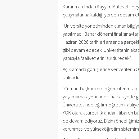
Kararın ardından Kayyım Mütevelli Hey
çalışmalarına kaldığı yerden devam ett
"Üniversite yönetiminden alınan bilgiy
yapılmadı. Bahar dönemi final sınavla
Haziran 2026 tarihleri arasında gerçekl
gibi devam edecek. Üniversitenin aka
yapısıyla faaliyetlerini sürdürecek."
Açıklamada görüşlerine yer verilen YÖ
bulundu:
"Cumhurbaşkanımız, öğrencilerimizin, a
yaşamaması yönündeki hassasiyetle güç
Üniversitesinde eğitim-öğretim faaliye
YÖK olarak süreci ilk andan itibaren bü
de devam ediyoruz. Bizim önceliğimiz 
korunması ve yükseköğretim sistemimizin