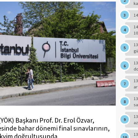
ka
14
14
10
13
g
13
do
13
ar
13
sa
13
ÖK) Başkanı Prof. Dr. Erol Özvar,
az
tesinde bahar dönemi final sınavlarının,
13
takvim doğrultusunda