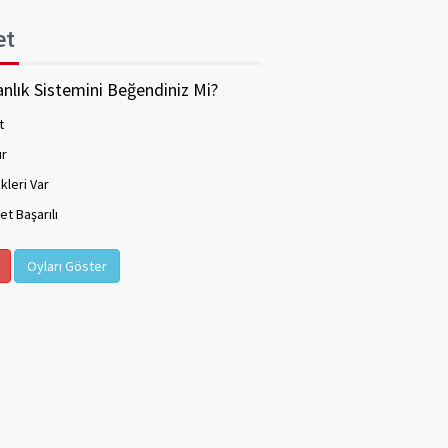
et
nlık Sistemini Beğendiniz Mi?
t
ır
kleri Var
t Başarılı
Oyları Göster