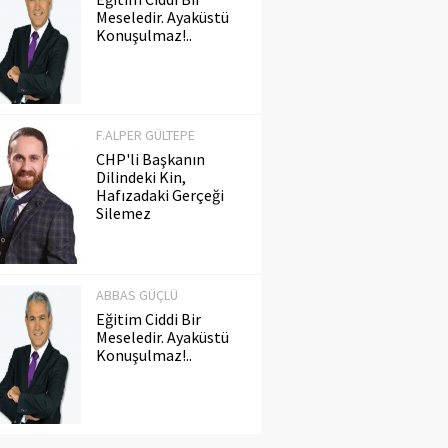
Meseledir. Ayaküstü
Konuşulmaz!..
F.ALPER GÜLTEPE
CHP'li Başkanın
Dilindeki Kin,
Hafızadaki Gerçeği
Silemez
ABBAS GÜÇLÜ
Eğitim Ciddi Bir
Meseledir. Ayaküstü
Konuşulmaz!..