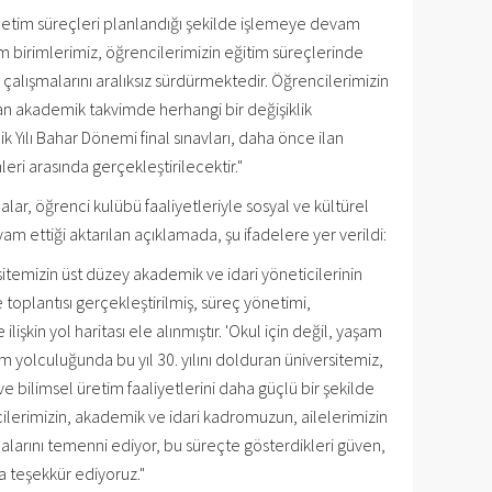
netim süreçleri planlandığı şekilde işlemeye devam
m birimlerimiz, öğrencilerimizin eğitim süreçlerinde
alışmalarını aralıksız sürdürmektedir. Öğrencilerimizin
an akademik takvimde herhangi bir değişiklik
ılı Bahar Dönemi final sınavları, daha önce ilan
leri arasında gerçekleştirilecektir."
lar, öğrenci kulübü faaliyetleriyle sosyal ve kültürel
vam ettiği aktarılan açıklamada, şu ifadelere yer verildi:
sitemizin üst düzey akademik ve idari yöneticilerinin
toplantısı gerçekleştirilmiş, süreç yönetimi,
kin yol haritası ele alınmıştır. 'Okul için değil, yaşam
im yolculuğunda bu yıl 30. yılını dolduran üniversitemiz,
ve bilimsel üretim faaliyetlerini daha güçlü bir şekilde
erimizin, akademik ve idari kadromuzun, ailelerimizin
larını temenni ediyor, bu süreçte gösterdikleri güven,
a teşekkür ediyoruz."