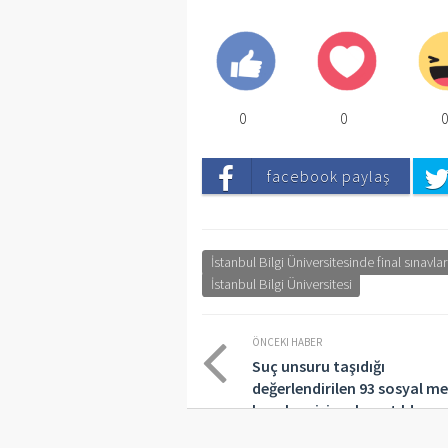
0
0
facebook paylaş
İstanbul Bilgi Üniversitesinde final sınavla
İstanbul Bilgi Üniversitesi
ÖNCEKI HABER
Suç unsuru taşıdığı
değerlendirilen 93 sosyal m
hesabı erişime kapatıldı