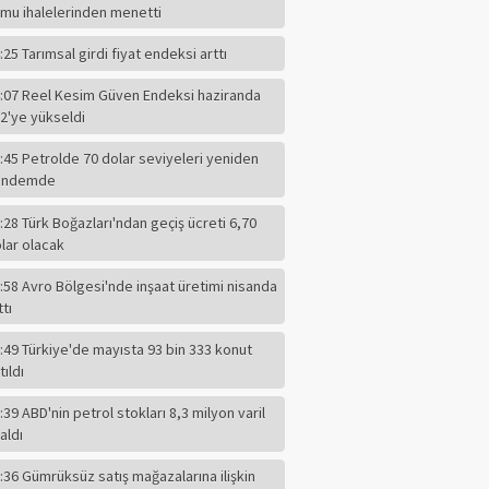
mu ihalelerinden menetti
:25 Tarımsal girdi fiyat endeksi arttı
:07 Reel Kesim Güven Endeksi haziranda
2'ye yükseldi
:45 Petrolde 70 dolar seviyeleri yeniden
ündemde
:28 Türk Boğazları'ndan geçiş ücreti 6,70
lar olacak
:58 Avro Bölgesi'nde inşaat üretimi nisanda
ttı
:49 Türkiye'de mayısta 93 bin 333 konut
tıldı
:39 ABD'nin petrol stokları 8,3 milyon varil
F.ALPER GÜLTEPE
aldı
CHP'li Başkanın
Dilindeki Kin,
:36 Gümrüksüz satış mağazalarına ilişkin