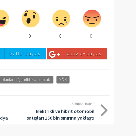
0
0
0
0
twitter paylaş
google+ paylaş
rı planlandığı tarihte yapılacak
YÖK
SONRAKI HABER
Elektrikli ve hibrit otomobil
edya
satışları 150 bin sınırına yaklaştı