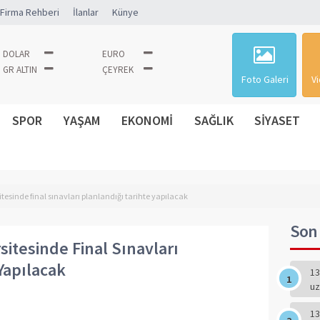
Firma Rehberi
İlanlar
Künye
DOLAR
EURO
GR ALTIN
ÇEYREK
Foto Galeri
Vi
SPOR
YAŞAM
EKONOMİ
SAĞLIK
SİYASET
itesinde final sınavları planlandığı tarihte yapılacak
Son 
sitesinde Final Sınavları
Yapılacak
13
uz
13