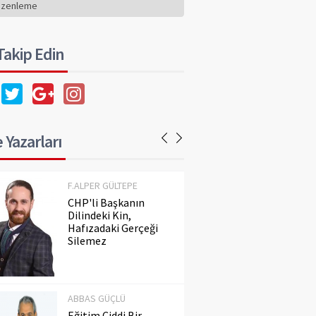
Hafızadaki Gerçeği
üzenleme
Silemez
 Takip Edin
ABBAS GÜÇLÜ
Eğitim Ciddi Bir
Meseledir. Ayaküstü
Konuşulmaz!..
 Yazarları
F.ALPER GÜLTEPE
CHP'li Başkanın
Dilindeki Kin,
Hafızadaki Gerçeği
Silemez
ABBAS GÜÇLÜ
Eğitim Ciddi Bir