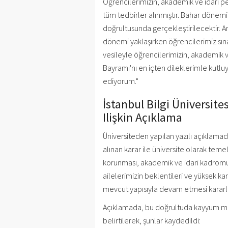
Öğrencilerimizin, akademik ve idari pe
tüm tedbirler alınmıştır. Bahar dönemi 
doğrultusunda gerçekleştirilecektir. Ar
dönemi yaklaşırken öğrencilerimiz sın
vesileyle öğrencilerimizin, akademik v
Bayramı'nı en içten dileklerimle kutl
ediyorum."
İstanbul Bilgi Üniversit
Ilişkin Açıklama
Üniversiteden yapılan yazılı açıklama
alınan karar ile üniversite olarak teme
korunması, akademik ve idari kadromu
ailelerimizin beklentileri ve yüksek ka
mevcut yapısıyla devam etmesi kararlaştı
Açıklamada, bu doğrultuda kayyum müt
belirtilerek, şunlar kaydedildi: