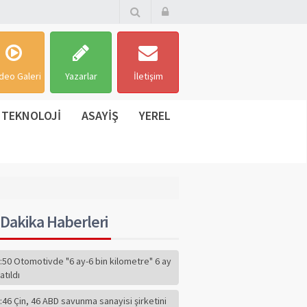
deo Galeri
Yazarlar
İletişim
TEKNOLOJİ
ASAYİŞ
YEREL
Dakika Haberleri
:50 Otomotivde "6 ay-6 bin kilometre" 6 ay
atıldı
:46 Çin, 46 ABD savunma sanayisi şirketini