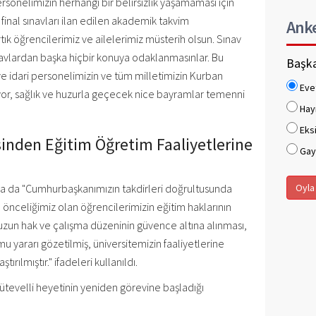
rsonelimizin herhangi bir belirsizlik yaşamaması için
final sınavları ilan edilen akademik takvim
Ank
tık öğrencilerimiz ve ailelerimiz müsterih olsun. Sınav
avlardan başka hiçbir konuya odaklanmasınlar. Bu
Başka
e idari personelimizin ve tüm milletimizin Kurban
Eve
uyor, sağlık ve huzurla geçecek nice bayramlar temenni
Hay
Eksi
esinden Eğitim Öğretim Faaliyetlerine
Gaye
da da "Cumhurbaşkanımızın takdirleri doğrultusunda
Oyla
l önceliğimiz olan öğrencilerimizin eğitim haklarının
zun hak ve çalışma düzeninin güvence altına alınması,
mu yararı gözetilmiş, üniversitemizin faaliyetlerine
rılmıştır." ifadeleri kullanıldı.
evelli heyetinin yeniden görevine başladığı