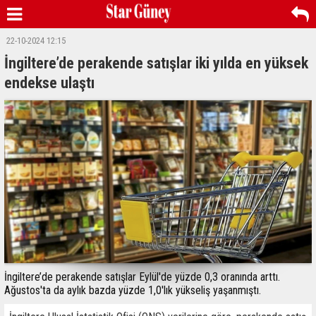
22-10-2024 12:15
İngiltere’de perakende satışlar iki yılda en yüksek
endekse ulaştı
İngiltere’de perakende satışlar Eylül'de yüzde 0,3 oranında arttı.
Ağustos'ta da aylık bazda yüzde 1,0'lık yükseliş yaşanmıştı.