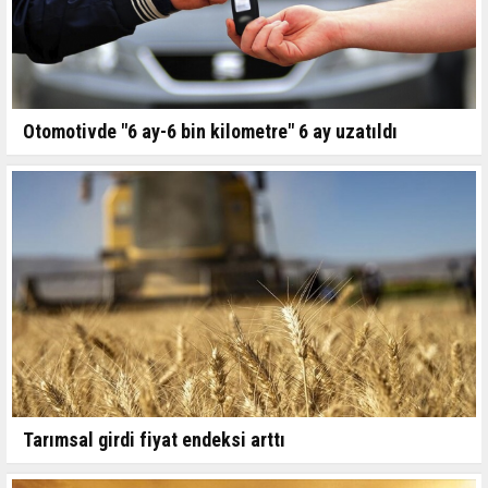
Otomotivde "6 ay-6 bin kilometre" 6 ay uzatıldı
Tarımsal girdi fiyat endeksi arttı