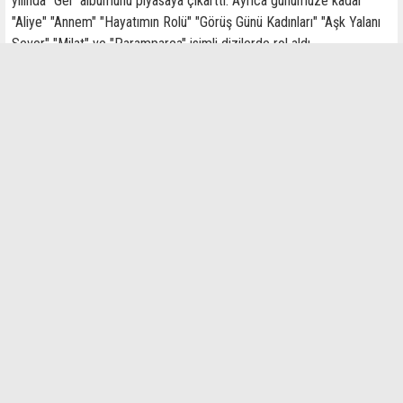
yılında "Gel" albümünü piyasaya çıkarttı. Ayrıca günümüze kadar
"Aliye" "Annem" "Hayatımın Rolü" "Görüş Günü Kadınları" "Aşk Yalanı
Sever" "Milat" ve "Paramparça" isimli dizilerde rol aldı.
İlginizi Çekebilir
Otomotivde "6 ay-6 bin kilometre" 6 ay uzatıldı