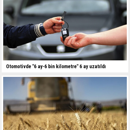
Otomotivde "6 ay-6 bin kilometre" 6 ay uzatıldı