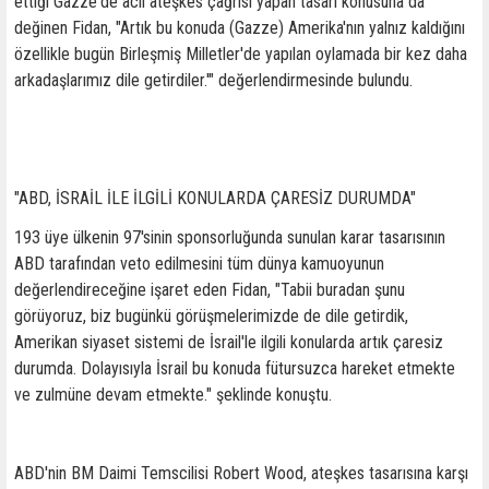
ettiği Gazze'de acil ateşkes çağrısı yapan tasarı konusuna da
değinen Fidan, "Artık bu konuda (Gazze) Amerika'nın yalnız kaldığını
özellikle bugün Birleşmiş Milletler'de yapılan oylamada bir kez daha
arkadaşlarımız dile getirdiler.'" değerlendirmesinde bulundu.
"ABD, İSRAİL İLE İLGİLİ KONULARDA ÇARESİZ DURUMDA"
193 üye ülkenin 97'sinin sponsorluğunda sunulan karar tasarısının
ABD tarafından veto edilmesini tüm dünya kamuoyunun
değerlendireceğine işaret eden Fidan, "Tabii buradan şunu
görüyoruz, biz bugünkü görüşmelerimizde de dile getirdik,
Amerikan siyaset sistemi de İsrail'le ilgili konularda artık çaresiz
durumda. Dolayısıyla İsrail bu konuda fütursuzca hareket etmekte
ve zulmüne devam etmekte." şeklinde konuştu.
ABD'nin BM Daimi Temscilisi Robert Wood, ateşkes tasarısına karşı