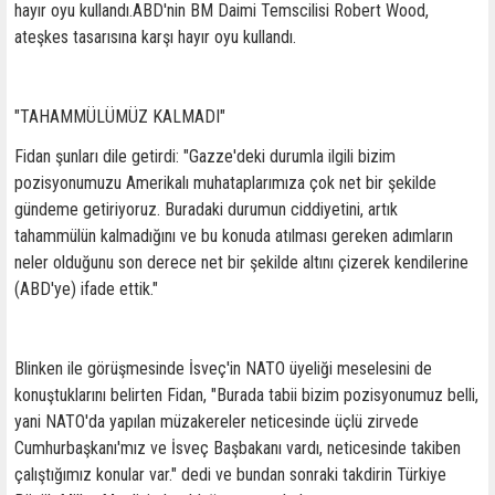
hayır oyu kullandı.ABD'nin BM Daimi Temscilisi Robert Wood,
ateşkes tasarısına karşı hayır oyu kullandı.
"TAHAMMÜLÜMÜZ KALMADI"
Fidan şunları dile getirdi: "Gazze'deki durumla ilgili bizim
pozisyonumuzu Amerikalı muhataplarımıza çok net bir şekilde
gündeme getiriyoruz. Buradaki durumun ciddiyetini, artık
tahammülün kalmadığını ve bu konuda atılması gereken adımların
neler olduğunu son derece net bir şekilde altını çizerek kendilerine
(ABD'ye) ifade ettik."
Blinken ile görüşmesinde İsveç'in NATO üyeliği meselesini de
konuştuklarını belirten Fidan, "Burada tabii bizim pozisyonumuz belli,
yani NATO'da yapılan müzakereler neticesinde üçlü zirvede
Cumhurbaşkanı'mız ve İsveç Başbakanı vardı, neticesinde takiben
çalıştığımız konular var." dedi ve bundan sonraki takdirin Türkiye