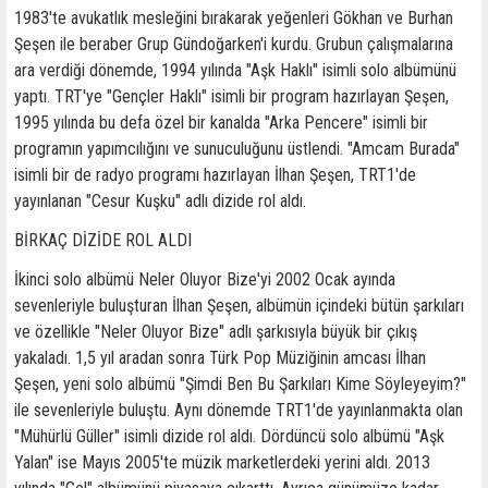
1983'te avukatlık mesleğini bırakarak yeğenleri Gökhan ve Burhan
Şeşen ile beraber Grup Gündoğarken'i kurdu. Grubun çalışmalarına
ara verdiği dönemde, 1994 yılında "Aşk Haklı" isimli solo albümünü
yaptı. TRT'ye "Gençler Haklı" isimli bir program hazırlayan Şeşen,
1995 yılında bu defa özel bir kanalda "Arka Pencere" isimli bir
programın yapımcılığını ve sunuculuğunu üstlendi. "Amcam Burada"
isimli bir de radyo programı hazırlayan İlhan Şeşen, TRT1'de
yayınlanan "Cesur Kuşku" adlı dizide rol aldı.
BİRKAÇ DİZİDE ROL ALDI
İkinci solo albümü Neler Oluyor Bize'yi 2002 Ocak ayında
sevenleriyle buluşturan İlhan Şeşen, albümün içindeki bütün şarkıları
ve özellikle "Neler Oluyor Bize" adlı şarkısıyla büyük bir çıkış
yakaladı. 1,5 yıl aradan sonra Türk Pop Müziğinin amcası İlhan
Şeşen, yeni solo albümü "Şimdi Ben Bu Şarkıları Kime Söyleyeyim?"
ile sevenleriyle buluştu. Aynı dönemde TRT1'de yayınlanmakta olan
"Mühürlü Güller" isimli dizide rol aldı. Dördüncü solo albümü "Aşk
Yalan" ise Mayıs 2005'te müzik marketlerdeki yerini aldı. 2013