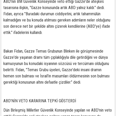
ABD'nin BM Güvenlik Konseyinde veto ettiği Gazze'de ateşkes
tasarısına ilişkin, "Gazze konusunda artık ABD yalnız kaldı." dedi.
Fidan, ayrıca "Buradaki durumun ciddiyetini, artık tahammülün
kalmadığını ve bu konuda atılması gereken adımların neler olduğunu
son derece net bir şekilde altını çizerek kendilerine (ABD'ye) ifade
ettik." ifadelerini kullandı.
Bakan Fidan, Gazze Temas Grubunun Blinken ile görüşmesinde
Gazze'de yaşanan dramı tüm çıplaklığıyla dile getirdiğini ve dünya
kamuoyunun bu konudaki isyanının sözcüsü ve tercümanı olduğunu
belirtti. Fidan, "Temas Grubu üyeleri, Gazze'deki insani dramın
hemen son bulması ve İsrail'in masumları öldürmesinin son bulması
gerektiği konusunun altını defaatle çizdiler." dedi.
ABD'NİN VETO KARARINA TEPKİ GÖSTERDİ
Dün Birleşmiş Milletler Güvenlik Konseyinde yapılan ve ABD'nin veto