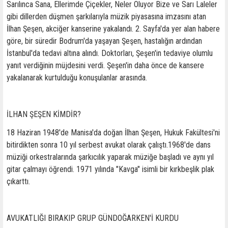
Sarılınca Sana, Ellerimde Çiçekler, Neler Oluyor Bize ve Sarı Laleler
gibi dillerden düşmen şarkılarıyla müzik piyasasına imzasını atan
İlhan Şeşen, akciğer kanserine yakalandı. 2. Sayfa'da yer alan habere
göre, bir süredir Bodrum'da yaşayan Şeşen, hastalığın ardından
İstanbul'da tedavi altına alındı. Doktorları, Şeşen'in tedaviye olumlu
yanıt verdiğinin müjdesini verdi. Şeşen'in daha önce de kansere
yakalanarak kurtulduğu konuşulanlar arasında.
İLHAN ŞEŞEN KİMDİR?
18 Haziran 1948'de Manisa'da doğan İlhan Şeşen, Hukuk Fakültesi'ni
bitirdikten sonra 10 yıl serbest avukat olarak çalıştı.1968'de dans
müziği orkestralarında şarkıcılık yaparak müziğe başladı ve aynı yıl
gitar çalmayı öğrendi. 1971 yılında "Kavga" isimli bir kırkbeşlik plak
çıkarttı.
AVUKATLIĞI BIRAKIP GRUP GÜNDOĞARKEN'İ KURDU