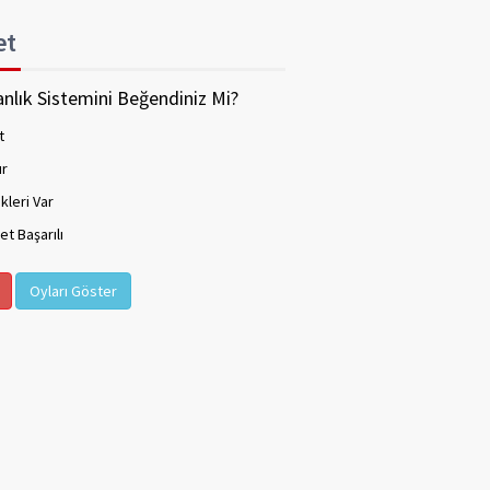
et
nlık Sistemini Beğendiniz Mi?
t
ır
kleri Var
t Başarılı
Oyları Göster