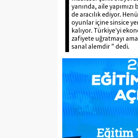
yanında, aile yapımızı
de aracılık ediyor. Hen
oyunlar içine sinsice y
kalıyor. Türkiye’yi eko
zafiyete uğratmayı ama
sanal alemdir " dedi.