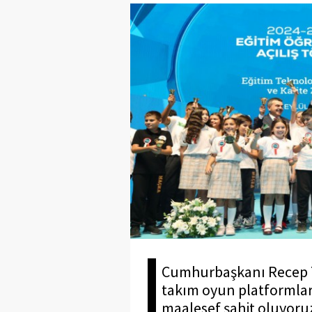
Cumhurbaşkanı Recep T
takım oyun platformları
maalesef şahit oluyoruz