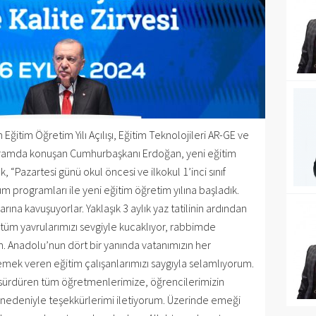
tim Öğretim Yılı Açılışı, Eğitim Teknolojileri AR-GE ve
rogramda konuşan Cumhurbaşkanı Erdoğan, yeni eğitim
k, “Pazartesi günü okul öncesi ve ilkokul 1’inci sınıf
m programları ile yeni eğitim öğretim yılına başladık.
rına kavuşuyorlar. Yaklaşık 3 aylık yaz tatilinin ardından
tüm yavrularımızı sevgiyle kucaklıyor, rabbimde
m. Anadolu’nun dört bir yanında vatanımızın her
emek veren eğitim çalışanlarımızı saygıyla selamlıyorum.
a sürdüren tüm öğretmenlerimize, öğrencilerimizin
lar nedeniyle teşekkürlerimi iletiyorum. Üzerinde emeği