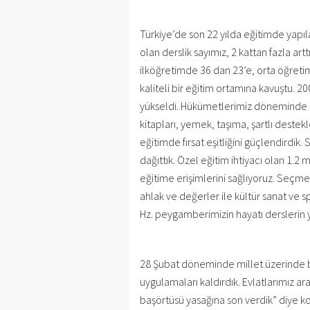
Türkiye’de son 22 yılda eğitimde yapı
olan derslik sayımız, 2 kattan fazla art
ilköğretimde 36 dan 23’e, orta öğreti
kaliteli bir eğitim ortamına kavuştu. 
yükseldi. Hükümetlerimiz döneminde 8
kitapları, yemek, taşıma, şartlı destek
eğitimde fırsat eşitliğini güçlendirdik. 
dağıttık. Özel eğitim ihtiyacı olan 1.
eğitime erişimlerini sağlıyoruz. Seçme
ahlak ve değerler ile kültür sanat ve s
Hz. peygamberimizin hayatı derslerin yan
28 Şubat döneminde millet üzerinde b
uygulamaları kaldırdık. Evlatlarımız a
başörtüsü yasağına son verdik” diye k