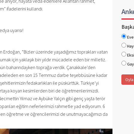
e anıyor, hayata veda edenlere Allahtan rahmet,
m” ifadelerini kullandı.
Ank
Başka
dya uyarısı!
Eve
Hay
 Erdoğan, “Bizler üzerinde yaşadığımız toprakları vatan
Eksi
ak için yaklaşık bin yıldır mücadele eden bir milletiz.
Gaye
nün baharındayken toprağa verdik. Çanakkale’den
mücadeleden en son 15 Temmuz darbe teşebbüsüne kadar
Oyla
 şehitlerimizin fedakarlıkları ile püskürttük. Türkiye’yi
taya koyan kesimlerden biri de öğretmenlerimizdi.
Necmettin Yılmaz ve Aybüke Yalçın gibi genç yaşta terör
n koparılan eğitim neferlerimizi rahmetle yad ediyorum. 6
en öğretme ve öğrencilerimizi de unutmayacağımızı da