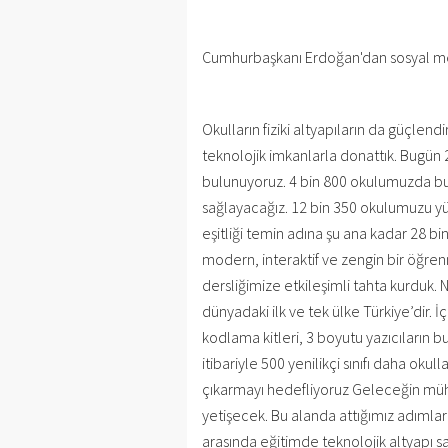
Cumhurbaşkanı Erdoğan'dan sosyal me
Okulların fiziki altyapıların da güçlendi
teknolojik imkanlarla donattık. Bugün
bulunuyoruz. 4 bin 800 okulumuzda bu al
sağlayacağız. 12 bin 350 okulumuzu yüks
eşitliği temin adına şu ana kadar 28 b
modern, interaktif ve zengin bir öğre
dersliğimize etkileşimli tahta kurduk.
dünyadaki ilk ve tek ülke Türkiye’dir. İ
kodlama kitleri, 3 boyutu yazıcıların bu
itibariyle 500 yenilikçi sınıfı daha okul
çıkarmayı hedefliyoruz Geleceğin mühend
yetişecek. Bu alanda attığımız adımlar 
arasında eğitimde teknolojik altyapı s