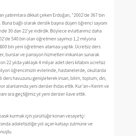
lan yatırımlara dikkat çeken Erdoğan, “2002’de 367 bin
tı. Buna bağlı olarak derslik başına düşen öğrenci sayısını
mde 30 dan 22’ye indirdik. Böylece evlatlarımız daha
2002’de 540 bin olan öğretmen sayımızı 1,2 milyona
00 bin yeni öğretmen ataması yaptık. Ücretsiz ders
ler, burslar ve pansiyon hizmetleri imkanları sunarak
Son 22 yılda yaklaşık 4 milyar adet ders kitabını ücretsiz
2 milyon öğrencimizin evlerinde, hastanelerde, okullarda
li ders havuzunu genişleterek insan, bilim, toplum, din,
por alanlarında yeni dersler ihdas ettik. Kur’an-ı Kerim ve
ı sıra geçtiğimiz yıl yeni dersler ilave ettik.
asık kurmak için yürürlüğe konan vesayetçi
rasında adaletsizliğe yol açan katsayı zulmüne ve
onuştu.