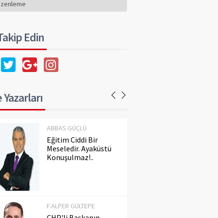
Konuşulmaz!..
üzenleme
 Takip Edin
F.ALPER GÜLTEPE
CHP'li Başkanın
Dilindeki Kin,
Hafızadaki Gerçeği
Silemez
 Yazarları
ABBAS GÜÇLÜ
Eğitim Ciddi Bir
Meseledir. Ayaküstü
Konuşulmaz!..
F.ALPER GÜLTEPE
CHP'li Başkanın