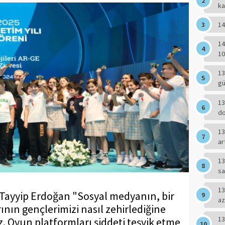
ka
14
14
10
13
g
13
do
13
ar
13
sa
13
ayyip Erdoğan "Sosyal medyanın, bir
az
nın gençlerimizi nasıl zehirlediğine
13
. Oyun platformları şiddeti teşvik etme