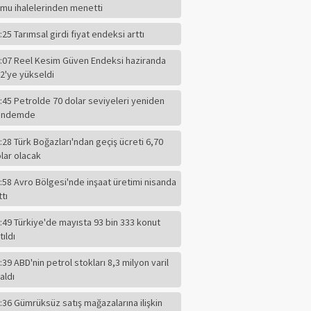
mu ihalelerinden menetti
:25 Tarımsal girdi fiyat endeksi arttı
:07 Reel Kesim Güven Endeksi haziranda
2'ye yükseldi
:45 Petrolde 70 dolar seviyeleri yeniden
ündemde
:28 Türk Boğazları'ndan geçiş ücreti 6,70
lar olacak
:58 Avro Bölgesi'nde inşaat üretimi nisanda
ttı
:49 Türkiye'de mayısta 93 bin 333 konut
tıldı
:39 ABD'nin petrol stokları 8,3 milyon varil
ABBAS GÜÇLÜ
aldı
Eğitim Ciddi Bir
Meseledir. Ayaküstü
:36 Gümrüksüz satış mağazalarına ilişkin