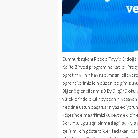
Cumhurbaşkanı Recep Tayyip Erdoğan Eği
Kalite Zirvesi programına katıldı. P
öğretim yılının hayırlı olmasını dileyere
öğrencilerimiz için düzenlediğimiz uyu
Diğer öğrencilerimiz 9 Eylül günü okulla
yüreklerinde okul heyecanını yaşayan 
hepsine üstün başarılar niyaz ediyoru
köşesinde maarifimizi yüceltmek için 
Sorumluluğu ağır bir mesleği layıkıyl
gelişimi için gösterdikleri fedakarlık