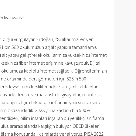
dya uyarısı!
rildiğini vurgulayan Erdoğan, “Sınıflarımızı en yeni
 21 bin 580 okulumuzun ağ alt yapısını tamamlamış
t yapıyı geliştirerek okullarımıza yüksek hızlı internet
ek hızlı fiber internet erişimine kavuşturduk. Dijital
in okulumuza kablolu internet sağladık. Öğrencilerimizin
nme ortamında ders görmeleri için 626 in 500
 Neredeyse tüm dersliklerinde etkileşimli tahta olan
çerisinde dizüstü ve masaüstü bilgisayarlar, robotik ve
lunduğu bilişim teknoloji sınıflarının yanı sıra bu sene
larımız kazandırdık. 2028 yılına kadar 5 bin 500 e
isleri, bilim insanları inşallah bu yenilikçi sınıflarda
uluslararası alanda karşılığın buluyor. OECD ülkeleri
ağlama konusunda ilk sıralarda yer alıyoruz. PISA 2022