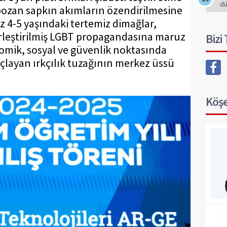
d
 bozan sapkın akımların özendirilmesine
üz 4-5 yaşındaki tertemiz dimağlar,
erleştirilmiş LGBT propagandasına maruz
Bizi
nomik, sosyal ve güvenlik noktasında
çlayan ırkçılık tuzağının merkez üssü
Köşe