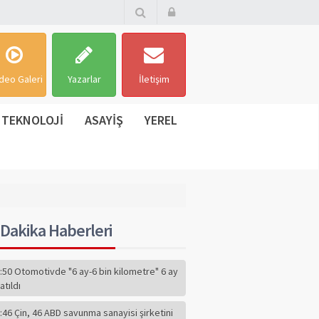
deo Galeri
Yazarlar
İletişim
TEKNOLOJİ
ASAYİŞ
YEREL
Dakika Haberleri
:50 Otomotivde "6 ay-6 bin kilometre" 6 ay
atıldı
:46 Çin, 46 ABD savunma sanayisi şirketini