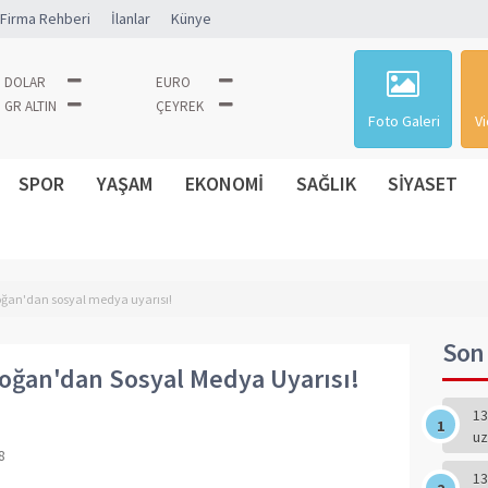
Firma Rehberi
İlanlar
Künye
DOLAR
EURO
GR ALTIN
ÇEYREK
Foto Galeri
Vi
SPOR
YAŞAM
EKONOMİ
SAĞLIK
SİYASET
an'dan sosyal medya uyarısı!
Son 
ğan'dan Sosyal Medya Uyarısı!
13
uz
8
13