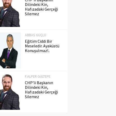
Dilindeki Kin,
Hafızadaki Gerçeği
Silemez
ABBAS GÜÇLÜ
Eğitim Ciddi Bir
Meseledir. Ayaküstü
Konuşulmaz!..
F.ALPER GÜLTEPE
CHP'li Başkanın
Dilindeki Kin,
Hafızadaki Gerçeği
Silemez