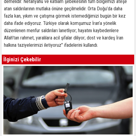
demelidir. Netanyahu ve katliam şebekesinin tüm bölgemizi ateşe
atan saldırılarının mutlaka önüne geçilmelidir. Orta Doğu’da daha
fazla kan, yıkım ve çatışma görmek istemediğimizi bugün bir kez
daha ifade ediyoruz. Türkiye olarak komşumuz İran’a yönelik
düzenlenen menfur saldırıları lanetliyor; hayatını kaybedenlere
Allah’tan rahmet, yaralılara acil şifalar diliyor; dost ve kardeş İran
halkına taziyelerimizi iletiyoruz" ifadelerini kullandı.
İlginizi Çekebilir