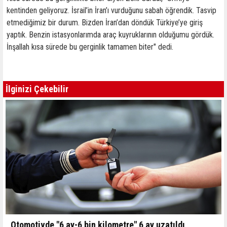
kentinden geliyoruz. İsrail’in İran’ı vurduğunu sabah öğrendik. Tasvip
etmediğimiz bir durum. Bizden İran’dan döndük Türkiye’ye giriş
yaptık. Benzin istasyonlarımda araç kuyruklarının olduğumu gördük.
İnşallah kısa sürede bu gerginlik tamamen biter" dedi.
İlginizi Çekebilir
Otomotivde "6 ay-6 bin kilometre" 6 ay uzatıldı