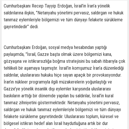
Cumhurbaşkanı Recep Tayyip Erdoğan, İsrail’in İran’a yönelik
saldırılarına ilişkin, "Netanyahu yönetimi pervasız, saldırgan ve hukuk
tanımaz eylemleriyle bölgemizi ve tüm dünyayı felakete sürükleme
gayretindedir" dedi.
Cumhurbaşkanı Erdoğan, sosyal medya hesabından yaptığı
paylaşımda, "İsrail, Gazze başta olmak üzere bölgemizi kana,
gözyaşına ve istikrarsızlığa boğma stratejisini bu sabah itibarıyla çok
tehlikeli bir aşamaya taşımıştır. İsrail’in komşumuz İran’a düzenlediği
saldırılar, uluslararası hukuku hiçe sayan apaçık bir provokasyondur.
İran’ın nükleer programıyla ilgili müzakerelerin yoğunlaştığı ve
Gazze’ye yönelik insanlık dışı eylemler karşısında uluslararası
baskıların arttığı bir dönemde yapılan bu saldırılar, İsrail’in kural
tanımaz zihniyetini göstermektedir. Netanyahu yönetimi pervasız,
saldırgan ve hukuk tanımaz eylemleriyle bölgemizi ve tüm dünyayı
felakete sürükleme gayretindedir. Uluslararası toplum, küresel ve
bölgesel istikrarı hedef alan İsrail haydutluğuna artık bir dur