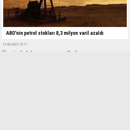
ABD'nin petrol stokları 8,3 milyon varil azaldı
13-06-2025 16:17
"İran'a defalarca şans verdim"