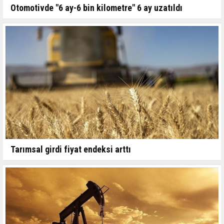
Otomotivde "6 ay-6 bin kilometre" 6 ay uzatıldı
Tarımsal girdi fiyat endeksi arttı