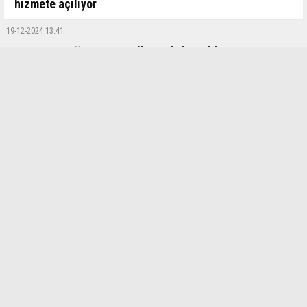
hizmete açılıyor
19-12-2024 13:41
Net UYP açığı 288,9 milyar dolar oldu
Türkiye’nin net UYP’si, 2023 yıl sonunda eksi 317 milyar ABD doları
iken 2024 Ekim sonunda eksi 288,9 milyar ABD doları seviyesinde
gerçekleşti.
Türkiye Cumhuriyet Merkez Bankası (TCMB), Ekim ayı Uluslararası