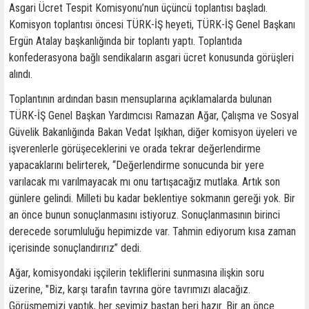
Asgari Ücret Tespit Komisyonu’nun üçüncü toplantısı başladı.
Komisyon toplantısı öncesi TÜRK-İŞ heyeti, TÜRK-İŞ Genel Başkanı
Ergün Atalay başkanlığında bir toplantı yaptı. Toplantıda
konfederasyona bağlı sendikaların asgari ücret konusunda görüşleri
alındı.
Toplantının ardından basın mensuplarına açıklamalarda bulunan
TÜRK-İŞ Genel Başkan Yardımcısı Ramazan Ağar, Çalışma ve Sosyal
Güvelik Bakanlığında Bakan Vedat Işıkhan, diğer komisyon üyeleri ve
işverenlerle görüşeceklerini ve orada tekrar değerlendirme
yapacaklarını belirterek, “Değerlendirme sonucunda bir yere
varılacak mı varılmayacak mı onu tartışacağız mutlaka. Artık son
günlere gelindi. Milleti bu kadar beklentiye sokmanın gereği yok. Bir
an önce bunun sonuçlanmasını istiyoruz. Sonuçlanmasının birinci
derecede sorumluluğu hepimizde var. Tahmin ediyorum kısa zaman
içerisinde sonuçlandırırız” dedi.
Ağar, komisyondaki işçilerin tekliflerini sunmasına ilişkin soru
üzerine, "Biz, karşı tarafın tavrına göre tavrımızı alacağız.
Görüşmemizi yaptık, her şeyimiz baştan beri hazır. Bir an önce