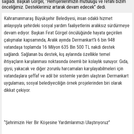
sağladı. Başkan Görgel, “Hemşerilerimizin mutluluğu ve refahı bizim
önceliğimiz. Desteklerimiz artarak devam edecek” dedi.
Kahramanmaraş Büyükşehir Belediyesi, insan odaklı hizmet
anlayışıyla şehirdeki sosyal yardım faaliyetlerini aralıksız sürdürmeye
devam ediyor. Başkan Fırat Görgel öncülüğünde hayata geçirilen
çalışmalar kapsamında, Aralık ayında Dermankart’lı 6 bin 948
vatandaşa toplamda 16 Milyon 635 Bin 500 TL nakdi destek
sağlandı. Sağlanan bu destek, kış aylarında özellikle temel
ihtiyaçların karşılanması noktasında önemli bir kolaylık sunuyor. Gıda,
giysi, yakacak ve diğer zorunlu harcamaları karşılayabilmeleri için
vatandaşlara şeffaf ve adil bir sistemle yardım ulaştıran Dermankart
uygulaması, sosyal belediyeciliğin örnek projelerinden biri olarak
dikkat çekiyor.
“Şehrimizin Her Bir Köşesine Yardımlarımızı Ulaştırıyoruz”