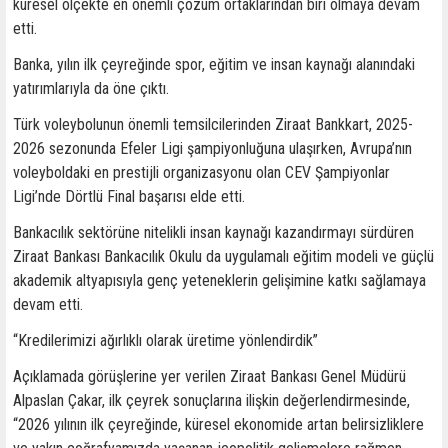
küresel ölçekte en önemli çözüm ortaklarından biri olmaya devam
etti.
Banka, yılın ilk çeyreğinde spor, eğitim ve insan kaynağı alanındaki
yatırımlarıyla da öne çıktı.
Türk voleybolunun önemli temsilcilerinden Ziraat Bankkart, 2025-
2026 sezonunda Efeler Ligi şampiyonluğuna ulaşırken, Avrupa’nın
voleyboldaki en prestijli organizasyonu olan CEV Şampiyonlar
Ligi’nde Dörtlü Final başarısı elde etti.
Bankacılık sektörüne nitelikli insan kaynağı kazandırmayı sürdüren
Ziraat Bankası Bankacılık Okulu da uygulamalı eğitim modeli ve güçlü
akademik altyapısıyla genç yeteneklerin gelişimine katkı sağlamaya
devam etti.
“Kredilerimizi ağırlıklı olarak üretime yönlendirdik”
Açıklamada görüşlerine yer verilen Ziraat Bankası Genel Müdürü
Alpaslan Çakar, ilk çeyrek sonuçlarına ilişkin değerlendirmesinde,
“2026 yılının ilk çeyreğinde, küresel ekonomide artan belirsizliklere