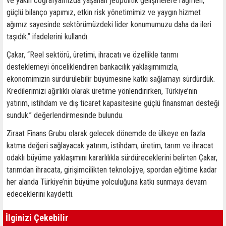
ve yakın coğrafyamızda yaşanan jeopolitik gelişmelere rağmen,
güçlü bilanço yapımız, etkin risk yönetimimiz ve yaygın hizmet
ağımız sayesinde sektörümüzdeki lider konumumuzu daha da ileri
taşıdık.” ifadelerini kullandı.
Çakar, “Reel sektörü, üretimi, ihracatı ve özellikle tarımı
desteklemeyi önceliklendiren bankacılık yaklaşımımızla,
ekonomimizin sürdürülebilir büyümesine katkı sağlamayı sürdürdük.
Kredilerimizi ağırlıklı olarak üretime yönlendirirken, Türkiye’nin
yatırım, istihdam ve dış ticaret kapasitesine güçlü finansman desteği
sunduk.” değerlendirmesinde bulundu.
Ziraat Finans Grubu olarak gelecek dönemde de ülkeye en fazla
katma değeri sağlayacak yatırım, istihdam, üretim, tarım ve ihracat
odaklı büyüme yaklaşımını kararlılıkla sürdüreceklerini belirten Çakar,
tarımdan ihracata, girişimcilikten teknolojiye, spordan eğitime kadar
her alanda Türkiye’nin büyüme yolculuğuna katkı sunmaya devam
edeceklerini kaydetti.
İlginizi Çekebilir