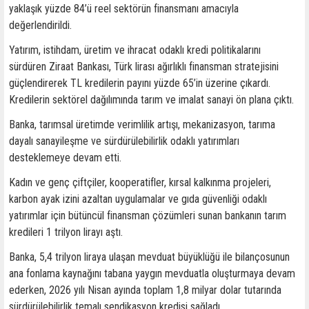
yaklaşık yüzde 84’ü reel sektörün finansmanı amacıyla
değerlendirildi.
Yatırım, istihdam, üretim ve ihracat odaklı kredi politikalarını
sürdüren Ziraat Bankası, Türk lirası ağırlıklı finansman stratejisini
güçlendirerek TL kredilerin payını yüzde 65’in üzerine çıkardı.
Kredilerin sektörel dağılımında tarım ve imalat sanayi ön plana çıktı.
Banka, tarımsal üretimde verimlilik artışı, mekanizasyon, tarıma
dayalı sanayileşme ve sürdürülebilirlik odaklı yatırımları
desteklemeye devam etti.
Kadın ve genç çiftçiler, kooperatifler, kırsal kalkınma projeleri,
karbon ayak izini azaltan uygulamalar ve gıda güvenliği odaklı
yatırımlar için bütüncül finansman çözümleri sunan bankanın tarım
kredileri 1 trilyon lirayı aştı.
Banka, 5,4 trilyon liraya ulaşan mevduat büyüklüğü ile bilançosunun
ana fonlama kaynağını tabana yaygın mevduatla oluşturmaya devam
ederken, 2026 yılı Nisan ayında toplam 1,8 milyar dolar tutarında
sürdürülebilirlik temalı sendikasyon kredisi sağladı.