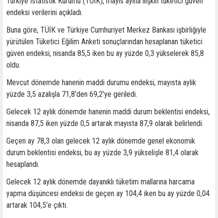
Türkiye İstatistik Kurumu (TÜİK), mayıs ayına ilişkin tüketici güven
endeksi verilerini açıkladı.
Buna göre, TÜİK ve Türkiye Cumhuriyet Merkez Bankası işbirliğiyle
yürütülen Tüketici Eğilim Anketi sonuçlarından hesaplanan tüketici
güven endeksi, nisanda 85,5 iken bu ay yüzde 0,3 yükselerek 85,8
oldu.
Mevcut dönemde hanenin maddi durumu endeksi, mayısta aylık
yüzde 3,5 azalışla 71,8'den 69,2'ye geriledi.
Gelecek 12 aylık dönemde hanenin maddi durum beklentisi endeksi,
nisanda 87,5 iken yüzde 0,5 artarak mayısta 87,9 olarak belirlendi.
Geçen ay 78,3 olan gelecek 12 aylık dönemde genel ekonomik
durum beklentisi endeksi, bu ay yüzde 3,9 yükselişle 81,4 olarak
hesaplandı.
Gelecek 12 aylık dönemde dayanıklı tüketim mallarına harcama
yapma düşüncesi endeksi de geçen ay 104,4 iken bu ay yüzde 0,04
artarak 104,5'e çıktı.