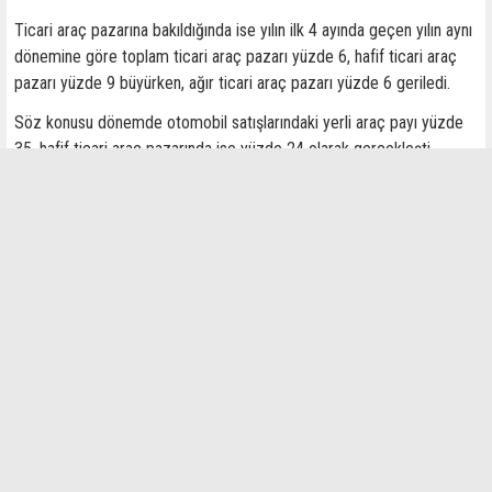
Ticari araç pazarına bakıldığında ise yılın ilk 4 ayında geçen yılın aynı
dönemine göre toplam ticari araç pazarı yüzde 6, hafif ticari araç
pazarı yüzde 9 büyürken, ağır ticari araç pazarı yüzde 6 geriledi.
Söz konusu dönemde otomobil satışlarındaki yerli araç payı yüzde
35, hafif ticari araç pazarında ise yüzde 24 olarak gerçekleşti.
İlginizi Çekebilir