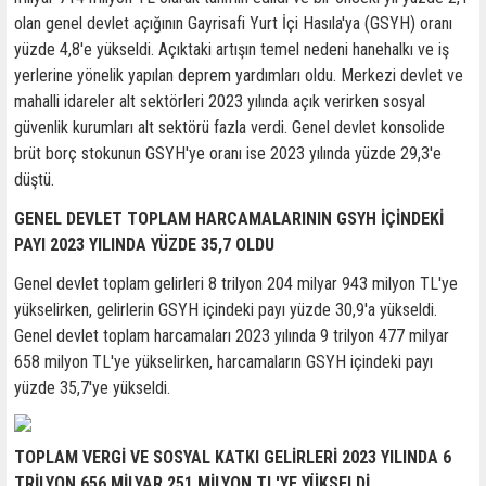
olan genel devlet açığının Gayrisafi Yurt İçi Hasıla'ya (GSYH) oranı
yüzde 4,8'e yükseldi. Açıktaki artışın temel nedeni hanehalkı ve iş
yerlerine yönelik yapılan deprem yardımları oldu. Merkezi devlet ve
mahalli idareler alt sektörleri 2023 yılında açık verirken sosyal
güvenlik kurumları alt sektörü fazla verdi. Genel devlet konsolide
brüt borç stokunun GSYH'ye oranı ise 2023 yılında yüzde 29,3'e
düştü.
GENEL DEVLET TOPLAM HARCAMALARININ GSYH İÇİNDEKİ
PAYI 2023 YILINDA YÜZDE 35,7 OLDU
Genel devlet toplam gelirleri 8 trilyon 204 milyar 943 milyon TL'ye
yükselirken, gelirlerin GSYH içindeki payı yüzde 30,9'a yükseldi.
Genel devlet toplam harcamaları 2023 yılında 9 trilyon 477 milyar
658 milyon TL'ye yükselirken, harcamaların GSYH içindeki payı
yüzde 35,7'ye yükseldi.
TOPLAM VERGİ VE SOSYAL KATKI GELİRLERİ 2023 YILINDA 6
TRİLYON 656 MİLYAR 251 MİLYON TL'YE YÜKSELDİ