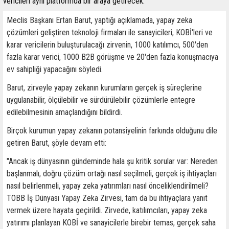
vericileri aynı platformda bir araya getirecek.
Meclis Başkanı Ertan Barut, yaptığı açıklamada, yapay zeka
çözümleri geliştiren teknoloji firmaları ile sanayicileri, KOBİ'leri ve
karar vericilerin buluşturulacağı zirvenin, 1000 katılımcı, 500'den
fazla karar verici, 1000 B2B görüşme ve 20'den fazla konuşmacıya
ev sahipliği yapacağını söyledi.
Barut, zirveyle yapay zekanın kurumların gerçek iş süreçlerine
uygulanabilir, ölçülebilir ve sürdürülebilir çözümlerle entegre
edilebilmesinin amaçlandığını bildirdi.
Birçok kurumun yapay zekanın potansiyelinin farkında olduğunu dile
getiren Barut, şöyle devam etti:
"Ancak iş dünyasının gündeminde hala şu kritik sorular var: Nereden
başlanmalı, doğru çözüm ortağı nasıl seçilmeli, gerçek iş ihtiyaçları
nasıl belirlenmeli, yapay zeka yatırımları nasıl önceliklendirilmeli?
TOBB İş Dünyası Yapay Zeka Zirvesi, tam da bu ihtiyaçlara yanıt
vermek üzere hayata geçirildi. Zirvede, katılımcıları, yapay zeka
yatırımı planlayan KOBİ ve sanayicilerle birebir temas, gerçek saha