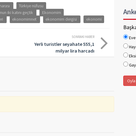
marası
Türkiye nüfusu
Ank
un iki katını geçtik
Ekonomim
ri
ekonomimnet
ekonomim dergisi
ekonomi
Başka
SONRAKI HABER
Eve
Yerli turistler seyahate 555,1
Hay
milyar lira harcadı
Eksi
Gaye
Oyla