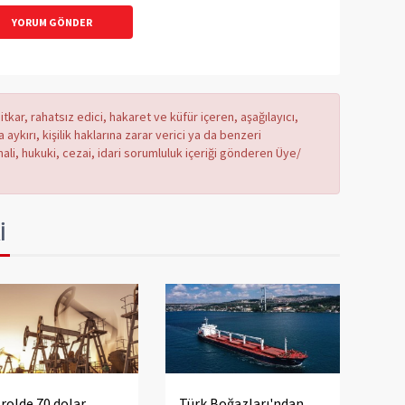
YORUM GÖNDER
tkar, rahatsız edici, hakaret ve küfür içeren, aşağılayıcı,
ykırı, kişilik haklarına zarar verici ya da benzeri
mali, hukuki, cezai, idari sorumluluk içeriği gönderen Üye/
İ
rolde 70 dolar
Türk Boğazları'ndan