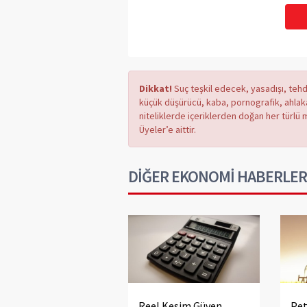
Dikkat!
Suç teşkil edecek, yasadışı, tehdi
küçük düşürücü, kaba, pornografik, ahlaka a
niteliklerde içeriklerden doğan her türlü 
Üyeler’e aittir.
DİĞER EKONOMİ HABERLER
Reel Kesim Güven
Pet