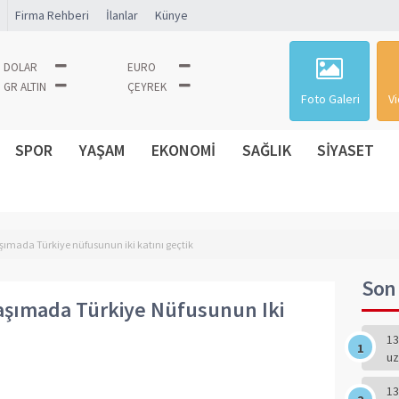
Firma Rehberi
İlanlar
Künye
DOLAR
EURO
GR ALTIN
ÇEYREK
Foto Galeri
Vi
SPOR
YAŞAM
EKONOMİ
SAĞLIK
SİYASET
şımada Türkiye nüfusunun iki katını geçtik
Son 
aşımada Türkiye Nüfusunun Iki
13
uz
13