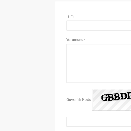
İsim
Yorumunuz
Güvenlik Kodu