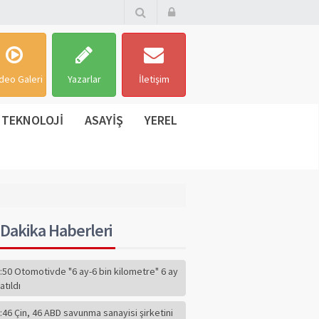
deo Galeri
Yazarlar
İletişim
TEKNOLOJİ
ASAYİŞ
YEREL
Dakika Haberleri
:50 Otomotivde "6 ay-6 bin kilometre" 6 ay
atıldı
:46 Çin, 46 ABD savunma sanayisi şirketini