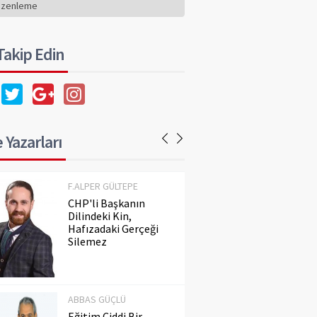
Hafızadaki Gerçeği
üzenleme
Silemez
 Takip Edin
ABBAS GÜÇLÜ
Eğitim Ciddi Bir
Meseledir. Ayaküstü
Konuşulmaz!..
 Yazarları
F.ALPER GÜLTEPE
CHP'li Başkanın
Dilindeki Kin,
Hafızadaki Gerçeği
Silemez
ABBAS GÜÇLÜ
Eğitim Ciddi Bir