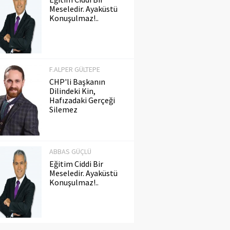
Meseledir. Ayaküstü
Konuşulmaz!..
F.ALPER GÜLTEPE
CHP'li Başkanın
Dilindeki Kin,
Hafızadaki Gerçeği
Silemez
ABBAS GÜÇLÜ
Eğitim Ciddi Bir
Meseledir. Ayaküstü
Konuşulmaz!..