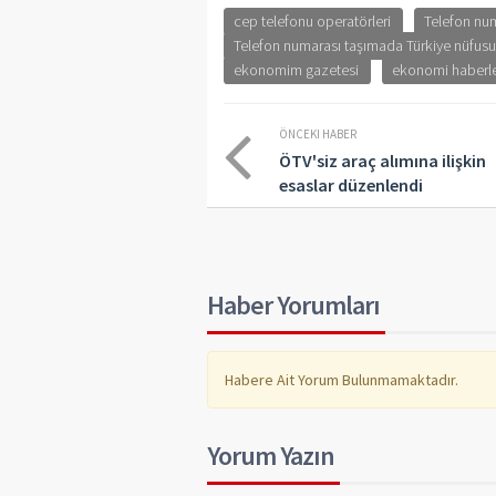
cep telefonu operatörleri
Telefon nu
Telefon numarası taşımada Türkiye nüfusun
ekonomim gazetesi
ekonomi haberle
ÖNCEKI HABER
ÖTV'siz araç alımına ilişkin
esaslar düzenlendi
Haber Yorumları
Habere Ait Yorum Bulunmamaktadır.
Yorum Yazın