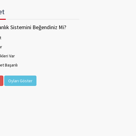
et
nlık Sistemini Beğendiniz Mi?
t
ır
kleri Var
t Başarılı
Oyları Göster