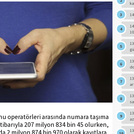
ka
14
14
10
13
g
13
do
13
ar
13
sa
13
onu operatörleri arasında numara taşıma
az
itibarıyla 207 milyon 834 bin 45 olurken,
13
da 2 milyon 874 bin 970 olarak kayıtlara