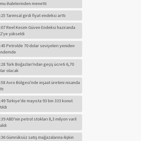
mu ihalelerinden menetti
:25 Tarımsal girdi fiyat endeksi arttı
:07 Reel Kesim Güven Endeksi haziranda
2'ye yükseldi
:45 Petrolde 70 dolar seviyeleri yeniden
ündemde
:28 Türk Boğazları'ndan geçiş ücreti 6,70
lar olacak
:58 Avro Bölgesi'nde inşaat üretimi nisanda
ttı
:49 Türkiye'de mayısta 93 bin 333 konut
tıldı
:39 ABD'nin petrol stokları 8,3 milyon varil
F.ALPER GÜLTEPE
aldı
CHP'li Başkanın
Dilindeki Kin,
:36 Gümrüksüz satış mağazalarına ilişkin