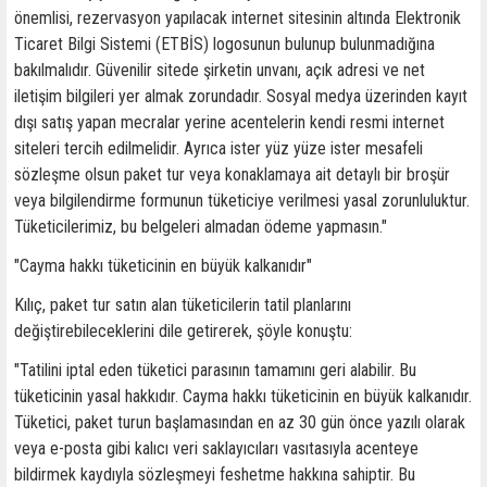
önemlisi, rezervasyon yapılacak internet sitesinin altında Elektronik
Ticaret Bilgi Sistemi (ETBİS) logosunun bulunup bulunmadığına
bakılmalıdır. Güvenilir sitede şirketin unvanı, açık adresi ve net
iletişim bilgileri yer almak zorundadır. Sosyal medya üzerinden kayıt
dışı satış yapan mecralar yerine acentelerin kendi resmi internet
siteleri tercih edilmelidir. Ayrıca ister yüz yüze ister mesafeli
sözleşme olsun paket tur veya konaklamaya ait detaylı bir broşür
veya bilgilendirme formunun tüketiciye verilmesi yasal zorunluluktur.
Tüketicilerimiz, bu belgeleri almadan ödeme yapmasın."
"Cayma hakkı tüketicinin en büyük kalkanıdır"
Kılıç, paket tur satın alan tüketicilerin tatil planlarını
değiştirebileceklerini dile getirerek, şöyle konuştu:
"Tatilini iptal eden tüketici parasının tamamını geri alabilir. Bu
tüketicinin yasal hakkıdır. Cayma hakkı tüketicinin en büyük kalkanıdır.
Tüketici, paket turun başlamasından en az 30 gün önce yazılı olarak
veya e-posta gibi kalıcı veri saklayıcıları vasıtasıyla acenteye
bildirmek kaydıyla sözleşmeyi feshetme hakkına sahiptir. Bu