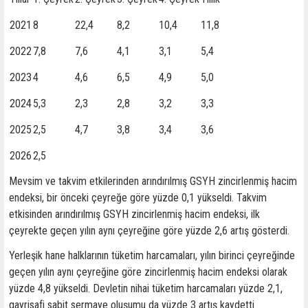
2021
8
22,4
8,2
10,4
11,8
2022
7,8
7,6
4,1
3,1
5,4
2023
4
4,6
6,5
4,9
5,0
2024
5,3
2,3
2,8
3,2
3,3
2025
2,5
4,7
3,8
3,4
3,6
2026
2,5
Mevsim ve takvim etkilerinden arındırılmış GSYH zincirlenmiş hacim
endeksi, bir önceki çeyreğe göre yüzde 0,1 yükseldi. Takvim
etkisinden arındırılmış GSYH zincirlenmiş hacim endeksi, ilk
çeyrekte geçen yılın aynı çeyreğine göre yüzde 2,6 artış gösterdi.
Yerleşik hane halklarının tüketim harcamaları, yılın birinci çeyreğinde
geçen yılın aynı çeyreğine göre zincirlenmiş hacim endeksi olarak
yüzde 4,8 yükseldi. Devletin nihai tüketim harcamaları yüzde 2,1,
gayrisafi sabit sermaye oluşumu da yüzde 3 artış kaydetti.