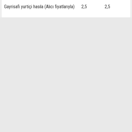
Gayrisafi yurtiçi hasıla (Alıcı fiyatlarıyla)
2,5
2,5
İlginizi Çekebilir
Reel Kesim Güven Endeksi haziranda 102'ye yükseldi