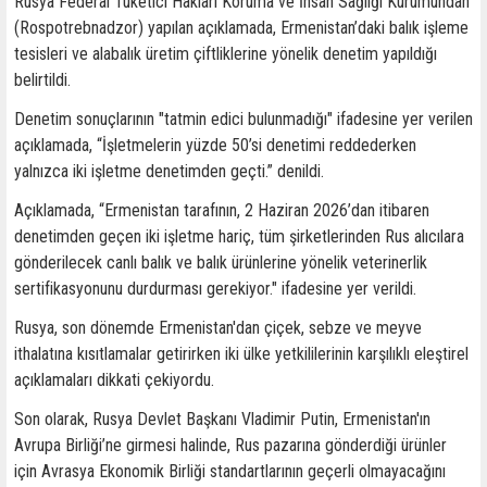
Rusya Federal Tüketici Hakları Koruma ve İnsan Sağlığı Kurumundan
(Rospotrebnadzor) yapılan açıklamada, Ermenistan’daki balık işleme
tesisleri ve alabalık üretim çiftliklerine yönelik denetim yapıldığı
belirtildi.
Denetim sonuçlarının "tatmin edici bulunmadığı" ifadesine yer verilen
açıklamada, “İşletmelerin yüzde 50’si denetimi reddederken
yalnızca iki işletme denetimden geçti.” denildi.
Açıklamada, “Ermenistan tarafının, 2 Haziran 2026’dan itibaren
denetimden geçen iki işletme hariç, tüm şirketlerinden Rus alıcılara
gönderilecek canlı balık ve balık ürünlerine yönelik veterinerlik
sertifikasyonunu durdurması gerekiyor." ifadesine yer verildi.
Rusya, son dönemde Ermenistan'dan çiçek, sebze ve meyve
ithalatına kısıtlamalar getirirken iki ülke yetkililerinin karşılıklı eleştirel
açıklamaları dikkati çekiyordu.
Son olarak, Rusya Devlet Başkanı Vladimir Putin, Ermenistan'ın
Avrupa Birliği’ne girmesi halinde, Rus pazarına gönderdiği ürünler
için Avrasya Ekonomik Birliği standartlarının geçerli olmayacağını