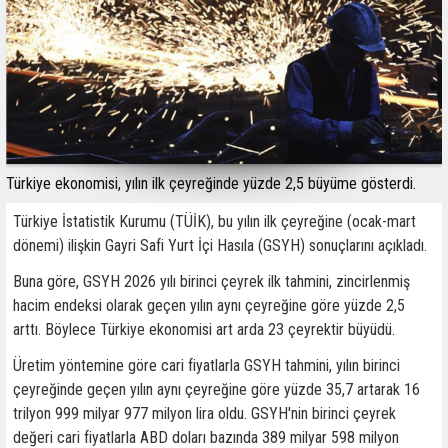
Türkiye ekonomisi, yılın ilk çeyreğinde yüzde 2,5 büyüme gösterdi.
Türkiye İstatistik Kurumu (TÜİK), bu yılın ilk çeyreğine (ocak-mart
dönemi) ilişkin Gayri Safi Yurt İçi Hasıla (GSYH) sonuçlarını açıkladı.
Buna göre, GSYH 2026 yılı birinci çeyrek ilk tahmini, zincirlenmiş
hacim endeksi olarak geçen yılın aynı çeyreğine göre yüzde 2,5
arttı. Böylece Türkiye ekonomisi art arda 23 çeyrektir büyüdü.
Üretim yöntemine göre cari fiyatlarla GSYH tahmini, yılın birinci
çeyreğinde geçen yılın aynı çeyreğine göre yüzde 35,7 artarak 16
trilyon 999 milyar 977 milyon lira oldu. GSYH'nin birinci çeyrek
değeri cari fiyatlarla ABD doları bazında 389 milyar 598 milyon