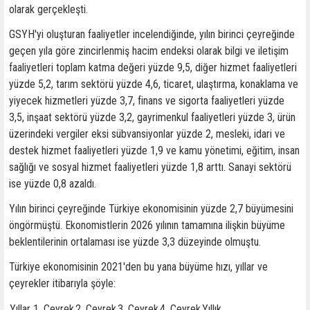
olarak gerçekleşti.
GSYH'yi oluşturan faaliyetler incelendiğinde, yılın birinci çeyreğinde
geçen yıla göre zincirlenmiş hacim endeksi olarak bilgi ve iletişim
faaliyetleri toplam katma değeri yüzde 9,5, diğer hizmet faaliyetleri
yüzde 5,2, tarım sektörü yüzde 4,6, ticaret, ulaştırma, konaklama ve
yiyecek hizmetleri yüzde 3,7, finans ve sigorta faaliyetleri yüzde
3,5, inşaat sektörü yüzde 3,2, gayrimenkul faaliyetleri yüzde 3, ürün
üzerindeki vergiler eksi sübvansiyonlar yüzde 2, mesleki, idari ve
destek hizmet faaliyetleri yüzde 1,9 ve kamu yönetimi, eğitim, insan
sağlığı ve sosyal hizmet faaliyetleri yüzde 1,8 arttı. Sanayi sektörü
ise yüzde 0,8 azaldı.
Yılın birinci çeyreğinde Türkiye ekonomisinin yüzde 2,7 büyümesini
öngörmüştü. Ekonomistlerin 2026 yılının tamamına ilişkin büyüme
beklentilerinin ortalaması ise yüzde 3,3 düzeyinde olmuştu.
Türkiye ekonomisinin 2021'den bu yana büyüme hızı, yıllar ve
çeyrekler itibarıyla şöyle:
Yıllar
1. Çeyrek
2. Çeyrek
3. Çeyrek
4. Çeyrek
Yıllık