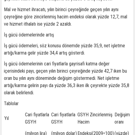
Mal ve hizmet ihracatı, yılın birinci çeyreğinde geçen yılın aynı
çeyreğine göre zincirlenmiş hacim endeksi olarak yüzde 12,7, mal
ve hizmet ithalatı ise yüzde 2 azaldı.
İş gücü ödemelerinde artış
İş gücü ödemeleri, söz konusu dönemde yüzde 35,9, net işletme
artığı/karma gelir yüzde 34,4 artış gösterdi.
İş gücü ödemelerinin cari fiyatlarla gayrisafi katma değer
içerisindeki payı, geçen yılın birinci çeyreğinde yüzde 42,7 iken bu
oran bu yılın aynı döneminde değişim göstermedi. Net işletme
artığı/karma gelirin payı da yüzde 36,3 iken ilk çeyrekte yüzde 35,8
olarak belirlendi.
Tablolar
Cari fiyatlarla
Cari fiyatlarla
GSYH Zincirlenmiş
Değişim
Yıl
GSYH
GSYH
Hacim
oranı
(milyon lira)
(milyon dolar)
Endeksi(2009=100)
(yüzde)