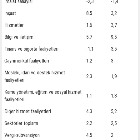
İmalat sanayisi
-2,3
-1,4
İnşaat
8,5
3,2
Hizmetler
1,6
3,7
Bilgi ve iletişim
5,7
9,5
Finans ve sigorta faaliyetleri
-1,1
3,5
Gayrimenkul faaliyetleri
1,2
3
Mesleki, idari ve destek hizmet
2,3
1,9
faaliyetleri
Kamu yönetimi, eğitim ve sosyal hizmet
1,1
1,8
faaliyetleri
Diğer hizmet faaliyetleri
4,3
5,2
Sektörler toplamı
2,2
2,5
Vergi-sübvansiyon
4,5
2