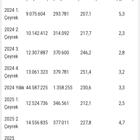
2024 1.
9.075.604
293.781
207,1
5,3
Çeyrek
2024 2.
10.142.412
314.092
217,7
2,3
Çeyrek
2024 3.
12.307.887
370.600
246,2
2,8
Çeyrek
2024 4.
13.061.323
379.781
251,4
3,2
Çeyrek
2024 Yıllık
44.587.225
1.358.255
230,6
3,3
2025 1.
12.524.736
346.561
212,1
2,5
Çeyrek
2025 2.
14.556.835
377.011
227,8
4,7
Çeyrek
2025