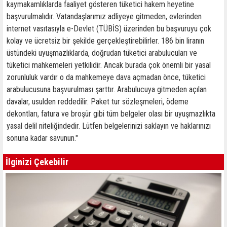
kaymakamlıklarda faaliyet gösteren tüketici hakem heyetine
başvurulmalıdır. Vatandaşlarımız adliyeye gitmeden, evlerinden
internet vasıtasıyla e-Devlet (TÜBİS) üzerinden bu başvuruyu çok
kolay ve ücretsiz bir şekilde gerçekleştirebilirler. 186 bin liranın
üstündeki uyuşmazlıklarda, doğrudan tüketici arabulucuları ve
tüketici mahkemeleri yetkilidir. Ancak burada çok önemli bir yasal
zorunluluk vardır o da mahkemeye dava açmadan önce, tüketici
arabulucusuna başvurulması şarttır. Arabulucuya gitmeden açılan
davalar, usulden reddedilir. Paket tur sözleşmeleri, ödeme
dekontları, fatura ve broşür gibi tüm belgeler olası bir uyuşmazlıkta
yasal delil niteliğindedir. Lütfen belgelerinizi saklayın ve haklarınızı
sonuna kadar savunun."
İlginizi Çekebilir