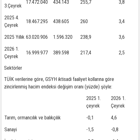
17.472.040
434.143
255,7
3,8
3.Çeyrek
2025 4.
18.467.295
438.605
260
3,4
Çeyrek
2025 Yıllık
63.020.906
1.596.320
238,9
3,6
2026 1.
16.999.977
389.598
217,4
2,5
Çeyrek
Sektörler
TÜİK verilerine göre, GSYH iktisadi faaliyet kollarına göre
zincirlenmiş hacim endeksi değişim oranı (yüzde) şöyle:
2025 1.
2026 1.
çeyrek
Çeyrek
Tarım, ormancılık ve balıkçılık
-0,1
4,6
Sanayi
-1,5
-0,8