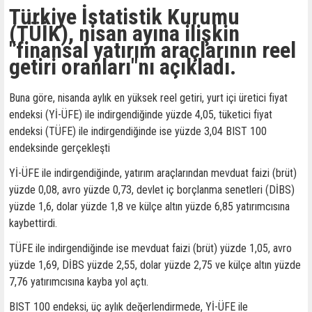
Türkiye İstatistik Kurumu
(TÜİK), nisan ayına ilişkin
"finansal yatırım araçlarının reel
getiri oranları"nı açıkladı.
Buna göre, nisanda aylık en yüksek reel getiri, yurt içi üretici fiyat
endeksi (Yİ-ÜFE) ile indirgendiğinde yüzde 4,05, tüketici fiyat
endeksi (TÜFE) ile indirgendiğinde ise yüzde 3,04 BIST 100
endeksinde gerçekleşti
Yİ-ÜFE ile indirgendiğinde, yatırım araçlarından mevduat faizi (brüt)
yüzde 0,08, avro yüzde 0,73, devlet iç borçlanma senetleri (DİBS)
yüzde 1,6, dolar yüzde 1,8 ve külçe altın yüzde 6,85 yatırımcısına
kaybettirdi.
TÜFE ile indirgendiğinde ise mevduat faizi (brüt) yüzde 1,05, avro
yüzde 1,69, DİBS yüzde 2,55, dolar yüzde 2,75 ve külçe altın yüzde
7,76 yatırımcısına kayba yol açtı.
BIST 100 endeksi, üç aylık değerlendirmede, Yİ-ÜFE ile