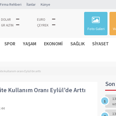
Firma Rehberi
İlanlar
Künye
DOLAR
EURO
GR ALTIN
ÇEYREK
Foto Galeri
Vi
SPOR
YAŞAM
EKONOMİ
SAĞLIK
SİYASET
te kullanım oranı Eylül’de arttı
Son 
te Kullanım Oranı Eylül’de Arttı
13
uz
:44
13