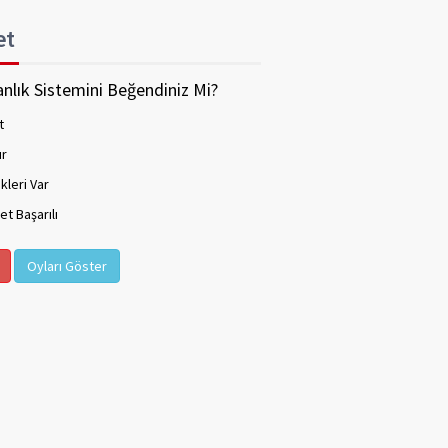
et
nlık Sistemini Beğendiniz Mi?
t
ır
kleri Var
t Başarılı
Oyları Göster