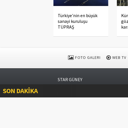
Türkiye'nin en büyük
Kür
sanayi kuruluşu
göz
TÜPRAŞ
kar
FOTO GALERI
WEB TV
STAR GÜNEY
SON DAKİKA
Bu sitede yayınlanan tüm materyalin her 