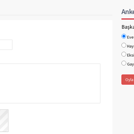
Ank
Başka
Eve
Hay
Eksi
Gaye
Oyla