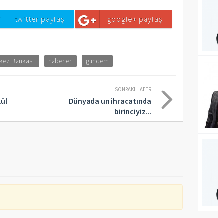
twitter paylaş
google+ paylaş
rkez Bankası
haberler
gündem
SONRAKI HABER
lül
Dünyada un ihracatında
birinciyiz...