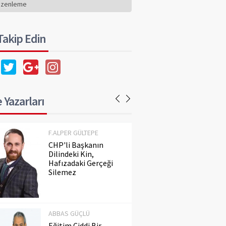
Hafızadaki Gerçeği
üzenleme
Silemez
 Takip Edin
ABBAS GÜÇLÜ
Eğitim Ciddi Bir
Meseledir. Ayaküstü
Konuşulmaz!..
 Yazarları
F.ALPER GÜLTEPE
CHP'li Başkanın
Dilindeki Kin,
Hafızadaki Gerçeği
Silemez
ABBAS GÜÇLÜ
Eğitim Ciddi Bir