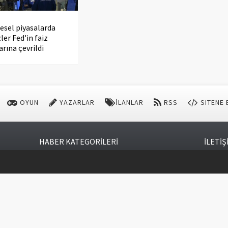
esel piyasalarda
ler Fed'in faiz
arına çevrildi
OYUN
YAZARLAR
İLANLAR
RSS
SITENE 
HABER KATEGORİLERİ
İLETİŞ
İSTANBU
GÜNDEM
YEREL
Varyap M
DÜNYA
MAGAZİN
Tel: 02
SPOR
ASAYİŞ
Mail: s
YAŞAM
EKONOMİ
hakkı
SAĞLIK
SİYASET