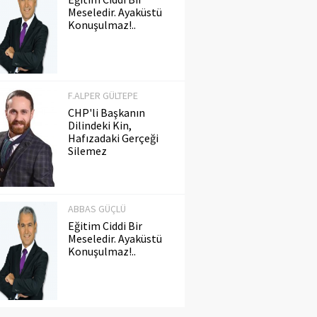
Meseledir. Ayaküstü
Konuşulmaz!..
F.ALPER GÜLTEPE
CHP'li Başkanın
Dilindeki Kin,
Hafızadaki Gerçeği
Silemez
ABBAS GÜÇLÜ
Eğitim Ciddi Bir
Meseledir. Ayaküstü
Konuşulmaz!..