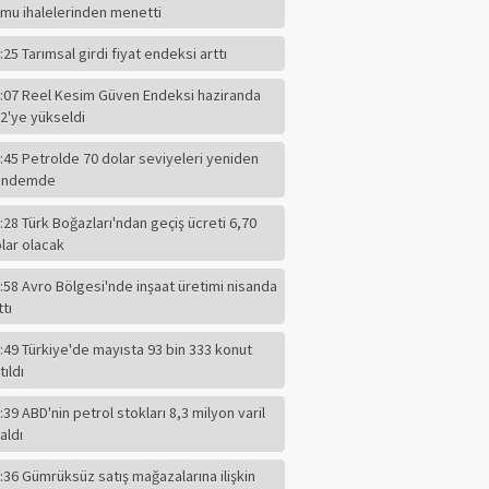
mu ihalelerinden menetti
:25 Tarımsal girdi fiyat endeksi arttı
:07 Reel Kesim Güven Endeksi haziranda
2'ye yükseldi
:45 Petrolde 70 dolar seviyeleri yeniden
ündemde
:28 Türk Boğazları'ndan geçiş ücreti 6,70
lar olacak
:58 Avro Bölgesi'nde inşaat üretimi nisanda
ttı
:49 Türkiye'de mayısta 93 bin 333 konut
tıldı
:39 ABD'nin petrol stokları 8,3 milyon varil
F.ALPER GÜLTEPE
aldı
CHP'li Başkanın
Dilindeki Kin,
:36 Gümrüksüz satış mağazalarına ilişkin