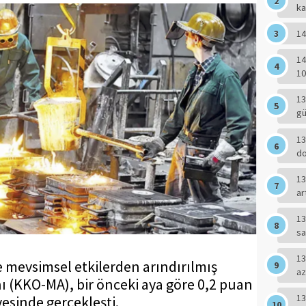
ka
14
14
10
13
g
13
do
13
ar
13
sa
13
 mevsimsel etkilerden arındırılmış
az
ı (KKO-MA), bir önceki aya göre 0,2 puan
13
yesinde gerçekleşti.