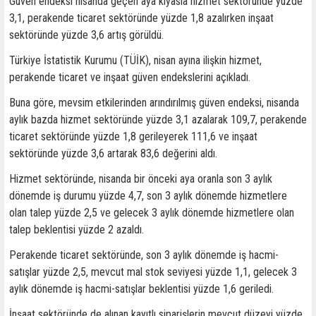
Güven endeksi nisanda geçen aya kıyasla hizmet sektöründe yüzde
3,1, perakende ticaret sektöründe yüzde 1,8 azalırken inşaat
sektöründe yüzde 3,6 artış görüldü.
Türkiye İstatistik Kurumu (TÜİK), nisan ayına ilişkin hizmet,
perakende ticaret ve inşaat güven endekslerini açıkladı.
Buna göre, mevsim etkilerinden arındırılmış güven endeksi, nisanda
aylık bazda hizmet sektöründe yüzde 3,1 azalarak 109,7, perakende
ticaret sektöründe yüzde 1,8 gerileyerek 111,6 ve inşaat
sektöründe yüzde 3,6 artarak 83,6 değerini aldı.
Hizmet sektöründe, nisanda bir önceki aya oranla son 3 aylık
dönemde iş durumu yüzde 4,7, son 3 aylık dönemde hizmetlere
olan talep yüzde 2,5 ve gelecek 3 aylık dönemde hizmetlere olan
talep beklentisi yüzde 2 azaldı.
Perakende ticaret sektöründe, son 3 aylık dönemde iş hacmi-
satışlar yüzde 2,5, mevcut mal stok seviyesi yüzde 1,1, gelecek 3
aylık dönemde iş hacmi-satışlar beklentisi yüzde 1,6 geriledi.
İnşaat sektöründe de alınan kayıtlı siparişlerin mevcut düzeyi yüzde