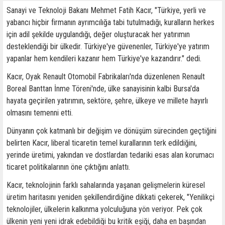
Sanayi ve Teknoloji Bakanı Mehmet Fatih Kacır, "Türkiye, yerli ve
yabancı hiçbir firmanın ayrımcılığa tabi tutulmadığı, kuralların herkes
için adil şekilde uygulandığı, değer oluşturacak her yatırımın
desteklendiği bir ülkedir. Türkiye'ye güvenenler, Türkiye'ye yatırım
yapanlar hem kendileri kazanır hem Türkiye'ye kazandırır." dedi.
Kacır, Oyak Renault Otomobil Fabrikaları'nda düzenlenen Renault
Boreal Banttan İnme Töreni'nde, ülke sanayisinin kalbi Bursa'da
hayata geçirilen yatırımın, sektöre, şehre, ülkeye ve millete hayırlı
olmasını temenni etti.
Dünyanın çok katmanlı bir değişim ve dönüşüm sürecinden geçtiğini
belirten Kacır, liberal ticaretin temel kurallarının terk edildiğini,
yerinde üretimi, yakından ve dostlardan tedariki esas alan korumacı
ticaret politikalarının öne çıktığını anlattı.
Kacır, teknolojinin farklı sahalarında yaşanan gelişmelerin küresel
üretim haritasını yeniden şekillendirdiğine dikkati çekerek, "Yenilikçi
teknolojiler, ülkelerin kalkınma yolculuğuna yön veriyor. Pek çok
ülkenin yeni yeni idrak edebildiği bu kritik eşiği, daha en başından