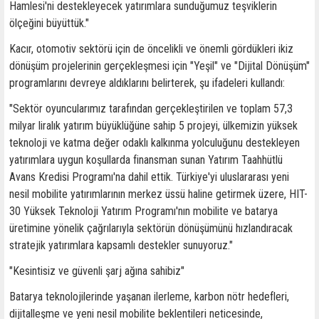
Hamlesi'ni destekleyecek yatırımlara sunduğumuz teşviklerin
ölçeğini büyüttük."
Kacır, otomotiv sektörü için de öncelikli ve önemli gördükleri ikiz
dönüşüm projelerinin gerçekleşmesi için "Yeşil" ve "Dijital Dönüşüm"
programlarını devreye aldıklarını belirterek, şu ifadeleri kullandı:
"Sektör oyuncularımız tarafından gerçekleştirilen ve toplam 57,3
milyar liralık yatırım büyüklüğüne sahip 5 projeyi, ülkemizin yüksek
teknoloji ve katma değer odaklı kalkınma yolculuğunu destekleyen
yatırımlara uygun koşullarda finansman sunan Yatırım Taahhütlü
Avans Kredisi Programı'na dahil ettik. Türkiye'yi uluslararası yeni
nesil mobilite yatırımlarının merkez üssü haline getirmek üzere, HIT-
30 Yüksek Teknoloji Yatırım Programı'nın mobilite ve batarya
üretimine yönelik çağrılarıyla sektörün dönüşümünü hızlandıracak
stratejik yatırımlara kapsamlı destekler sunuyoruz."
"Kesintisiz ve güvenli şarj ağına sahibiz"
Batarya teknolojilerinde yaşanan ilerleme, karbon nötr hedefleri,
dijitalleşme ve yeni nesil mobilite beklentileri neticesinde,