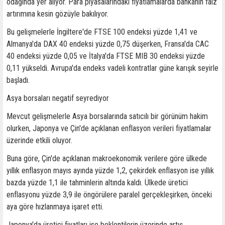
odağında yer alıyor. Para piyasalarındaki fiyatlamalarda bankanın faiz
artırımına kesin gözüyle bakılıyor.
Bu gelişmelerle İngiltere'de FTSE 100 endeksi yüzde 1,41 ve
Almanya'da DAX 40 endeksi yüzde 0,75 düşerken, Fransa'da CAC
40 endeksi yüzde 0,05 ve İtalya'da FTSE MIB 30 endeksi yüzde
0,11 yükseldi. Avrupa'da endeks vadeli kontratlar güne karışık seyirle
başladı.
Asya borsaları negatif seyrediyor
Mevcut gelişmelerle Asya borsalarında satıcılı bir görünüm hakim
olurken, Japonya ve Çin'de açıklanan enflasyon verileri fiyatlamalar
üzerinde etkili oluyor.
Buna göre, Çin'de açıklanan makroekonomik verilere göre ülkede
yıllık enflasyon mayıs ayında yüzde 1,2, çekirdek enflasyon ise yıllık
bazda yüzde 1,1 ile tahminlerin altında kaldı. Ülkede üretici
enflasyonu yüzde 3,9 ile öngörülere paralel gerçekleşirken, önceki
aya göre hızlanmaya işaret etti.
Japonya'da üretici fiyatları ise beklentilerin üzerinde artış