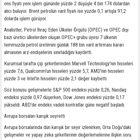
ons fiyatı yeni işlem gününde yüzde 2 düşüşle 4 bin 174 dolardan
alıcı buluyor. Brent petrolün varil fiyatı ise yüzde 0,1 artışla 91,2
dolarda işlem görüyor.
Analistler, Petrol İhraç Eden Ülkeler Örgütü (OPEC) ve OPEC dışı
bazı üretici ülkelerden oluşan OPEC+ grubu üyesi 7 ülkenin
temmuzda petrol üretimini günlük 188 bin varil artırması kararı
almasının arz endişelerini sınırladığını kaydetti.
Kurumsal tarafta çip şirketlerinden Marvell Technology'nin hisseleri
yüzde 7,6, Qualcomm'un hisseleri yüzde 5,7, AMD'nin hisseleri
yüzde 3 ve Intel'in hisseleri yüzde 2,1 değer kaybetti.
Söz konusu gelişmelerle S&P 500 endeksi yüzde 0,26, Nasdaq
endeksi yüzde 0,97 düşerken, Dow Jones endeksi yüzde 0,17
yükseldi. ABD'de endeks vadeli kontratlar güne negatif başladı.
Avrupa borsaları karışık seyretti
Avrupa borsalarında dün karışık bir seyir izlenirken, Orta Doğu'daki
gelişmeler ve yapay zeka şirketlerinin değerlemelerine ilişkin soru