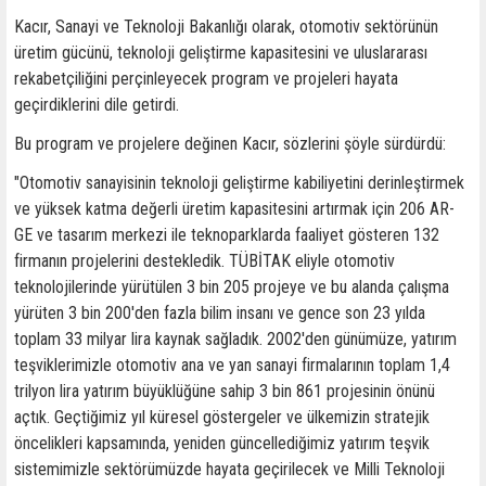
Kacır, Sanayi ve Teknoloji Bakanlığı olarak, otomotiv sektörünün
üretim gücünü, teknoloji geliştirme kapasitesini ve uluslararası
rekabetçiliğini perçinleyecek program ve projeleri hayata
geçirdiklerini dile getirdi.
Bu program ve projelere değinen Kacır, sözlerini şöyle sürdürdü:
"Otomotiv sanayisinin teknoloji geliştirme kabiliyetini derinleştirmek
ve yüksek katma değerli üretim kapasitesini artırmak için 206 AR-
GE ve tasarım merkezi ile teknoparklarda faaliyet gösteren 132
firmanın projelerini destekledik. TÜBİTAK eliyle otomotiv
teknolojilerinde yürütülen 3 bin 205 projeye ve bu alanda çalışma
yürüten 3 bin 200'den fazla bilim insanı ve gence son 23 yılda
toplam 33 milyar lira kaynak sağladık. 2002'den günümüze, yatırım
teşviklerimizle otomotiv ana ve yan sanayi firmalarının toplam 1,4
trilyon lira yatırım büyüklüğüne sahip 3 bin 861 projesinin önünü
açtık. Geçtiğimiz yıl küresel göstergeler ve ülkemizin stratejik
öncelikleri kapsamında, yeniden güncellediğimiz yatırım teşvik
sistemimizle sektörümüzde hayata geçirilecek ve Milli Teknoloji