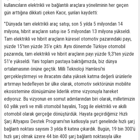
kullanıcıların elektrikli ve bağlantılı araçlara yöneliminin her geçen
gün arttığına dikkati çeken Kacır, şunları kaydetti:
"Dünyada tam elektrikli araç satışı, son 5 yılda 5 milyondan 14
milyona, hibrit araçların satışı ise 5 milyondan 13 milyona yükseldi.
Tam elektrikli ve hibrit araçların küresel otomotiv pazarındaki payı,
yüzde 15'ten yüzde 35'e çıktı. Aynı dönemde Türkiye otomobil
pazarında, tam elektrikli ve hibrit araçların payı yüzde 9,3'ten yüzde
51'e yükseldi. Yani toplam pastaya baktığımızda, biz dünya
ortalamasının önüne geçtik. Milli Teknoloji Hamlesi'ni
gerçekleştirmeyi ve ihracatını daha yüksek katma değerli ürünlerle
artırmayı hedefleyen bir ülke olarak, otomotiv sektörünün mobilite
ekosistemine dönüşümüne liderlik etme vizyonuyla hareket
ediyoruz. Bu vizyonun en somut adımlarından biri olarak, milletimizin
60 yıllık yerli ve milli otomobil hayalini, Togg ile elektrikli ve akıllı
otomobil olarak gerçeğe dönüştürdük. Hayata geçirdiğimiz Hızlı
Şarj Altyapısı Destek Programı'nın katkısıyla yurt genelinde hızlı şarj
bağlantı noktası sayısını 3 yılda 8 katına çıkardık. Bugün, 19 bin 300'ü
hızlı şarj olmak üzere 44 bin 400 şarj bağlantı noktasıyla ülke