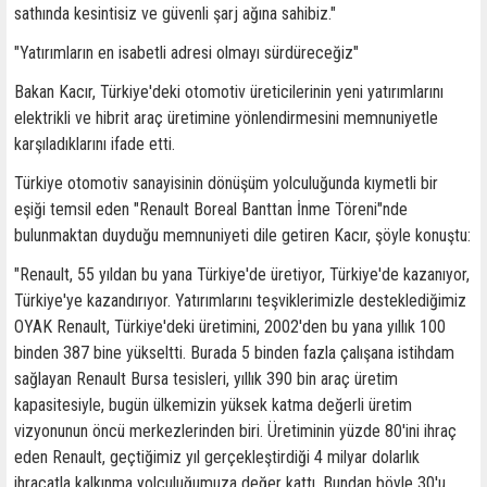
sathında kesintisiz ve güvenli şarj ağına sahibiz."
"Yatırımların en isabetli adresi olmayı sürdüreceğiz"
Bakan Kacır, Türkiye'deki otomotiv üreticilerinin yeni yatırımlarını
elektrikli ve hibrit araç üretimine yönlendirmesini memnuniyetle
karşıladıklarını ifade etti.
Türkiye otomotiv sanayisinin dönüşüm yolculuğunda kıymetli bir
eşiği temsil eden "Renault Boreal Banttan İnme Töreni"nde
bulunmaktan duyduğu memnuniyeti dile getiren Kacır, şöyle konuştu:
"Renault, 55 yıldan bu yana Türkiye'de üretiyor, Türkiye'de kazanıyor,
Türkiye'ye kazandırıyor. Yatırımlarını teşviklerimizle desteklediğimiz
OYAK Renault, Türkiye'deki üretimini, 2002'den bu yana yıllık 100
binden 387 bine yükseltti. Burada 5 binden fazla çalışana istihdam
sağlayan Renault Bursa tesisleri, yıllık 390 bin araç üretim
kapasitesiyle, bugün ülkemizin yüksek katma değerli üretim
vizyonunun öncü merkezlerinden biri. Üretiminin yüzde 80'ini ihraç
eden Renault, geçtiğimiz yıl gerçekleştirdiği 4 milyar dolarlık
ihracatla kalkınma yolculuğumuza değer kattı. Bundan böyle 30'u