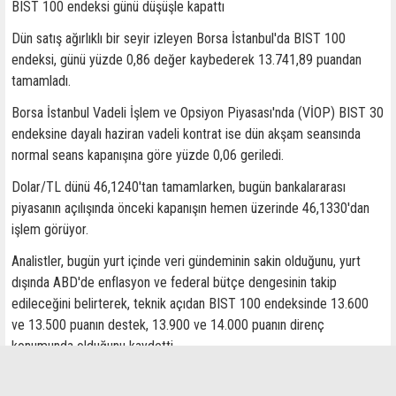
BIST 100 endeksi günü düşüşle kapattı
Dün satış ağırlıklı bir seyir izleyen Borsa İstanbul'da BIST 100
endeksi, günü yüzde 0,86 değer kaybederek 13.741,89 puandan
tamamladı.
Borsa İstanbul Vadeli İşlem ve Opsiyon Piyasası'nda (VİOP) BIST 30
endeksine dayalı haziran vadeli kontrat ise dün akşam seansında
normal seans kapanışına göre yüzde 0,06 geriledi.
Dolar/TL dünü 46,1240'tan tamamlarken, bugün bankalararası
piyasanın açılışında önceki kapanışın hemen üzerinde 46,1330'dan
işlem görüyor.
Analistler, bugün yurt içinde veri gündeminin sakin olduğunu, yurt
dışında ABD'de enflasyon ve federal bütçe dengesinin takip
edileceğini belirterek, teknik açıdan BIST 100 endeksinde 13.600
ve 13.500 puanın destek, 13.900 ve 14.000 puanın direnç
konumunda olduğunu kaydetti.
İlginizi Çekebilir