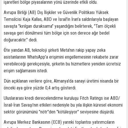
işaretleri bölge piyasalarının yönü üzerinde etkili oldu.
Avrupa Birliği (AB) Dış İlişkiler ve Güvenlik Politikası Yüksek
Temsilcisi Kaja Kallas, ABD ve İsrail'in İran'a saldırılarıyla başlayan
savaşta "kırılgan duraksama" yaşandığını belirterek, "Tam ölçekli
savaşa geri dönülmesi tüm bölge için son derece ağır bedel
doğuracaktır." dedi.
Öte yandan AB, teknoloji şirketi Meta'nın rakip yapay zeka
asistanlarının WhatsApp'a erişimini engellemesinin rekabete zarar
verebileceği gerekçesiyle, şirketin bu hizmetlere yeniden ücretsiz
erişim sağlamasını istedi.
Dün açıklanan verilere göre, Almanya'da sanayi üretimi nisanda bir
önceki aya göre yüzde 0,4 artış gösterdi.
Uluslararası kredi derecelendirme kuruluşu Fitch Ratings ise ABD/
İsrail-İran Savaşı'nın etkileri nedeniyle bu yıla ilişkin küresel ekonomi
sektör görünümünü "nötr"den "kötüleşiyor" seviyesine düşürdü.
Avrupa Merkez Bankasının (ECB) yarınki toplantısı yatırımcıların