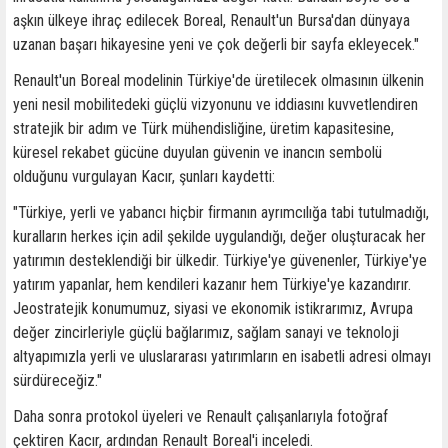
aşkın ülkeye ihraç edilecek Boreal, Renault'un Bursa'dan dünyaya
uzanan başarı hikayesine yeni ve çok değerli bir sayfa ekleyecek."
Renault'un Boreal modelinin Türkiye'de üretilecek olmasının ülkenin
yeni nesil mobilitedeki güçlü vizyonunu ve iddiasını kuvvetlendiren
stratejik bir adım ve Türk mühendisliğine, üretim kapasitesine,
küresel rekabet gücüne duyulan güvenin ve inancın sembolü
olduğunu vurgulayan Kacır, şunları kaydetti:
"Türkiye, yerli ve yabancı hiçbir firmanın ayrımcılığa tabi tutulmadığı,
kuralların herkes için adil şekilde uygulandığı, değer oluşturacak her
yatırımın desteklendiği bir ülkedir. Türkiye'ye güvenenler, Türkiye'ye
yatırım yapanlar, hem kendileri kazanır hem Türkiye'ye kazandırır.
Jeostratejik konumumuz, siyasi ve ekonomik istikrarımız, Avrupa
değer zincirleriyle güçlü bağlarımız, sağlam sanayi ve teknoloji
altyapımızla yerli ve uluslararası yatırımların en isabetli adresi olmayı
sürdüreceğiz."
Daha sonra protokol üyeleri ve Renault çalışanlarıyla fotoğraf
çektiren Kacır, ardından Renault Boreal'i inceledi.