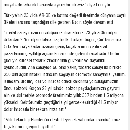
müşahede ederek başarıyla aşmış bir ülkeyiz." diye konuştu.
Türkiye'nin 23 yılda AR-GE ve katma değerli üretimde dünyanın sayılı
ülkeleri arasına taşındığını dile getiren Kacır, şöyle devam etti:
"İmalat sanayimizin öncülüğünde, ihracatımızı 23 yılda 36 milyar
dolardan 276 milyar dolara ulaştırdık. Türkiye bugün, Çin'den sonra
Orta Avrupa'ya kadar uzanan geniş kuşakta ürün ve ihracat
pazarlarının çeşitliliği açısından en önde gelen ihracatçıdır. Üretim
gücüyle küresel tedarik zincirlerinin güvenilir ve dayanıklı
oyuncusudur. Ana sanayide 60 bine yakın, tedarik sanayi ile birlikte
250 bini aşkın nitelikli istihdam sağlayan otomotiv sanayimiz, yatırım,
istihdam, üretim, icat ve ihracat odaklı kalkınma yolculuğumuzun
öncü sektörü. Geçen 23 yıl içinde, sektör paydaşlarımızın gayreti,
alın ve akıl teriyle otomotiv üretimimiz yıllık 357 binden 1,5 milyona
yükseldi. Sektörümüz geçtiğimiz yıl gerçekleştirdiği 41,5 milyar
dolar ihracatla bir rekora imza attı."
"Milli Teknoloji Hamlesi'ni destekleyecek yatırımlara sunduğumuz
teşviklerin ölçeğini büyüttük"