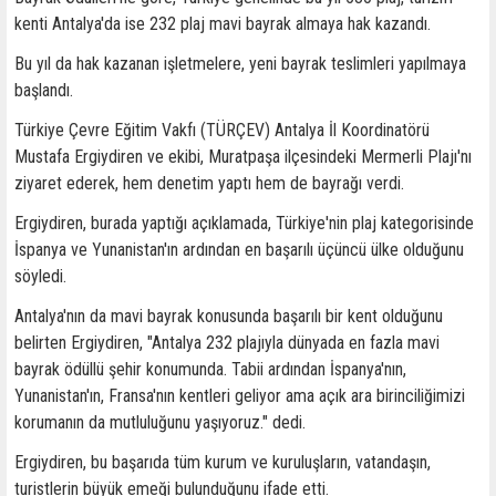
kenti Antalya'da ise 232 plaj mavi bayrak almaya hak kazandı.
Bu yıl da hak kazanan işletmelere, yeni bayrak teslimleri yapılmaya
başlandı.
Türkiye Çevre Eğitim Vakfı (TÜRÇEV) Antalya İl Koordinatörü
Mustafa Ergiydiren ve ekibi, Muratpaşa ilçesindeki Mermerli Plajı'nı
ziyaret ederek, hem denetim yaptı hem de bayrağı verdi.
Ergiydiren, burada yaptığı açıklamada, Türkiye'nin plaj kategorisinde
İspanya ve Yunanistan'ın ardından en başarılı üçüncü ülke olduğunu
söyledi.
Antalya'nın da mavi bayrak konusunda başarılı bir kent olduğunu
belirten Ergiydiren, "Antalya 232 plajıyla dünyada en fazla mavi
bayrak ödüllü şehir konumunda. Tabii ardından İspanya'nın,
Yunanistan'ın, Fransa'nın kentleri geliyor ama açık ara birinciliğimizi
korumanın da mutluluğunu yaşıyoruz." dedi.
Ergiydiren, bu başarıda tüm kurum ve kuruluşların, vatandaşın,
turistlerin büyük emeği bulunduğunu ifade etti.