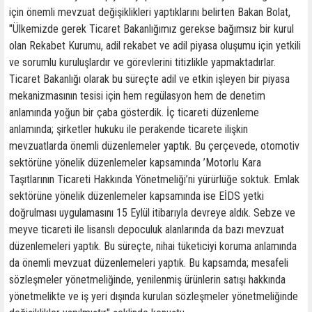
için önemli mevzuat değişiklikleri yaptıklarını belirten Bakan Bolat,
"Ülkemizde gerek Ticaret Bakanlığımız gerekse bağımsız bir kurul
olan Rekabet Kurumu, adil rekabet ve adil piyasa oluşumu için yetkili
ve sorumlu kuruluşlardır ve görevlerini titizlikle yapmaktadırlar.
Ticaret Bakanlığı olarak bu süreçte adil ve etkin işleyen bir piyasa
mekanizmasının tesisi için hem regülasyon hem de denetim
anlamında yoğun bir çaba gösterdik. İç ticareti düzenleme
anlamında; şirketler hukuku ile perakende ticarete ilişkin
mevzuatlarda önemli düzenlemeler yaptık. Bu çerçevede, otomotiv
sektörüne yönelik düzenlemeler kapsamında ’Motorlu Kara
Taşıtlarının Ticareti Hakkında Yönetmeliği’ni yürürlüğe soktuk. Emlak
sektörüne yönelik düzenlemeler kapsamında ise EİDS yetki
doğrulması uygulamasını 15 Eylül itibarıyla devreye aldık. Sebze ve
meyve ticareti ile lisanslı depoculuk alanlarında da bazı mevzuat
düzenlemeleri yaptık. Bu süreçte, nihai tüketiciyi koruma anlamında
da önemli mevzuat düzenlemeleri yaptık. Bu kapsamda; mesafeli
sözleşmeler yönetmeliğinde, yenilenmiş ürünlerin satışı hakkında
yönetmelikte ve iş yeri dışında kurulan sözleşmeler yönetmeliğinde