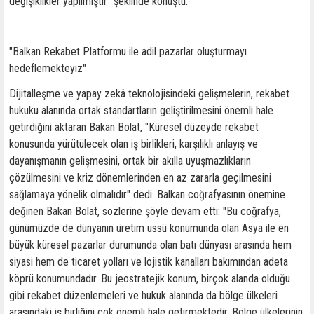
değişiklikler yapılmıştır" şeklinde konuştu.
"Balkan Rekabet Platformu ile adil pazarlar oluşturmayı
hedeflemekteyiz"
Dijitalleşme ve yapay zekâ teknolojisindeki gelişmelerin, rekabet
hukuku alanında ortak standartların geliştirilmesini önemli hale
getirdiğini aktaran Bakan Bolat, "Küresel düzeyde rekabet
konusunda yürütülecek olan iş birlikleri, karşılıklı anlayış ve
dayanışmanın gelişmesini, ortak bir akılla uyuşmazlıkların
çözülmesini ve kriz dönemlerinden en az zararla geçilmesini
sağlamaya yönelik olmalıdır" dedi. Balkan coğrafyasının önemine
değinen Bakan Bolat, sözlerine şöyle devam etti: "Bu coğrafya,
günümüzde de dünyanın üretim üssü konumunda olan Asya ile en
büyük küresel pazarlar durumunda olan batı dünyası arasında hem
siyasi hem de ticaret yolları ve lojistik kanalları bakımından adeta
köprü konumundadır. Bu jeostratejik konum, birçok alanda olduğu
gibi rekabet düzenlemeleri ve hukuk alanında da bölge ülkeleri
arasındaki iş birliğini çok önemli hale getirmektedir. Bölge ülkelerinin