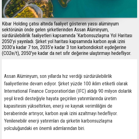
Kibar Holding çatısı altında faaliyet gösteren yassı alüminyum
sektörünün önde gelen şirketlerinden Assan Alüminyum,
sürdürülebilirlik faaliyetleri kapsamında ‘Karbonsuzlaşma Yol Haritası
2050’yi yayınladı. Şirket yol haritası kapsamında karbon ayak izini
2030'a kadar 7 ton, 2035'e kadar 3 ton karbondioksit eşdeğerine
(CO2e/t), 2050'ye kadar da net sıfır değerine ulaştırmayı hedefliyor.
Assan Alüminyum, son yıllarda hız verdiği sürdürülebilirlik
faaliyetlerine devam ediyor. Şirket yüzde 100 iklim etiketli olarak
International Finance Corporation’dan (IFC) aldığı 90 milyon dolarlık
yeşil kredi desteğiyle hayata geçirilen yatırımlarında üretim
kapasitesini yükseltirken, enerji ve kaynak verimliliğini de
beraberinde artırıyor, karbon ayak izini azaltmayı hedefliyor.
Yenilenebilir enerji yatırımları da şirketin karbonsuzlaşma
yolculuğundaki en önemli adımlarından biri.