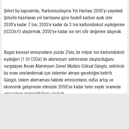
Şirket bu kapsamda, ‘Karbonsuzlaşma Yol Haritası 2050’yi yayınladı.
Şirketin hazırlanan yol haritasına göre hedefi karbon ayak izini
2030'a kadar 7 ton, 2035'e kadar da 3 ton karbondioksit eşdeğerine
(tCO2e/t) ulaştırmak, 2050'ye kadar ise net sıfır değerine ulaşmak.
Bugün küresel emisyonların yüzde 2’sini, bir milyar ton karbondioksit
eşdeğeri (1 Gt CO2e) ile alüminyum sektörünün oluşturduğunu
vurgulayan Assan Alüminyum Genel Müdürü Göksal Güngör, sektörün
bu oranı sınırlandırmak için önlemler alması gerektiğini belirtti.
Güngör, önlem alınmaması halinde emisyonların, nüfus artışı ve
ekonomik gelişmenin etkisiyle 2050'ye kadar hatırı sayılır oranında
artacağının öngörüldüğünü söyledi.
İlginizi Çekebilir