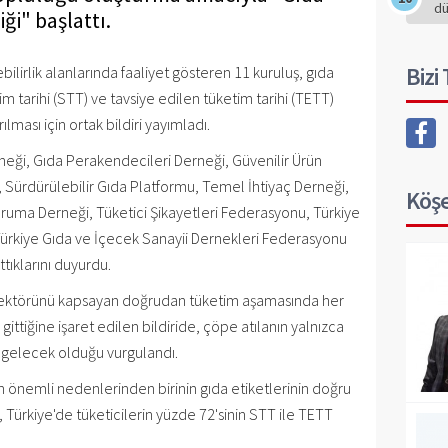
d
ği" başlattı.
Bizi
ilirlik alanlarında faaliyet gösteren 11 kuruluş, gıda
im tarihi (STT) ve tavsiye edilen tüketim tarihi (TETT)
lması için ortak bildiri yayımladı.
rneği, Gıda Perakendecileri Derneği, Güvenilir Ürün
, Sürdürülebilir Gıda Platformu, Temel İhtiyaç Derneği,
Köşe
oruma Derneği, Tüketici Şikayetleri Federasyonu, Türkiye
 Türkiye Gıda ve İçecek Sanayii Dernekleri Federasyonu
ttıklarını duyurdu.
sektörünü kapsayan doğrudan tüketim aşamasında her
gittiğine işaret edilen bildiride, çöpe atılanın yalnızca
e gelecek olduğu vurgulandı.
ın önemli nedenlerinden birinin gıda etiketlerinin doğru
Türkiye'de tüketicilerin yüzde 72'sinin STT ile TETT