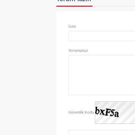
İsim
Yorumunuz
Güvenlik Kodu