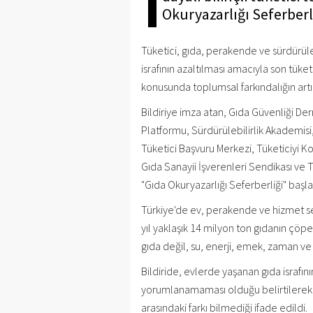
Okuryazarlığı Seferberli
Tüketici, gıda, perakende ve sürdürüleb
israfının azaltılması amacıyla son tüket
konusunda toplumsal farkındalığın artırı
Bildiriye imza atan, Gıda Güvenliği De
Platformu, Sürdürülebilirlik Akademisi
Tüketici Başvuru Merkezi, Tüketiciyi K
Gıda Sanayii İşverenleri Sendikası ve
"Gıda Okuryazarlığı Seferberliği" başla
Türkiye'de ev, perakende ve hizmet 
yıl yaklaşık 14 milyon ton gıdanın çöpe 
gıda değil, su, enerji, emek, zaman v
Bildiride, evlerde yaşanan gıda israfın
yorumlanamaması olduğu belirtilerek, 
arasındaki farkı bilmediği ifade edildi.