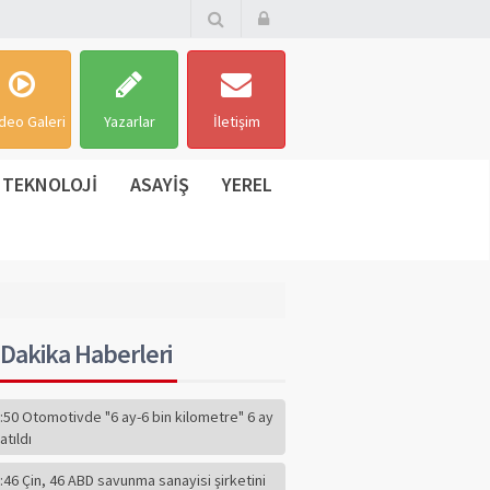
deo Galeri
Yazarlar
İletişim
TEKNOLOJİ
ASAYİŞ
YEREL
Dakika Haberleri
:50 Otomotivde "6 ay-6 bin kilometre" 6 ay
atıldı
:46 Çin, 46 ABD savunma sanayisi şirketini