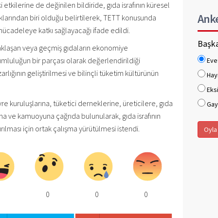
ki etkilerine de değinilen bildiride, gıda israfının küresel
Ank
klarından biri olduğu belirtilerek, TETT konusunda
 mücadeleye katkı sağlayacağı ifade edildi.
Başka
 yaklaşan veya geçmiş gıdaların ekonomiye
umluluğun bir parçası olarak değerlendirildiği
Eve
rlığının geliştirilmesi ve bilinçli tüketim kültürünün
Hay
Eksi
evre kuruluşlarına, tüketici derneklerine, üreticilere, gıda
Gaye
a ve kamuoyuna çağrıda bulunularak, gıda israfının
ırılması için ortak çalışma yürütülmesi istendi.
Oyla
0
0
0
0