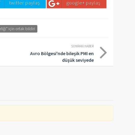
twitter paylaş
google+ paylaş
ği" için ortak bildiri
SONRAKI HABER
Avro Bölgesi'nde bileşik PMI en
düşük seviyede