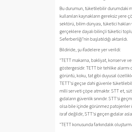
Bu durumun, tüketilebilir durumdaki mi
kullanılan kaynakların gereksiz yere 
sektörü, bilim dünyası, tüketici hakları 
gerçeklere dayalı bilinçli tüketici to
Seferberliği"nin başlatıldığı aktarıldı.
Bildiride, şu ifadelere yer verildi:
"TETT makarna, bakliyat, konserve ve bi
göstergesidir. TETT bir tehlike alarmı
görüntü, koku, tat gibi duyusal özellik
TETT’si geçse dahi güvenle tüketilebi
milli serveti çöpe atmaktır. STT et, sü
gıdaların güvenlik sınırıdır. STT’si g
olsa bile içinde görünmez patojenler üre
israf değildir, STT’si geçen gıdalar asl
"TETT konusunda farkındalık oluşturma