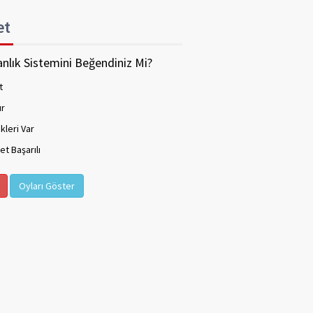
et
nlık Sistemini Beğendiniz Mi?
t
ır
kleri Var
t Başarılı
Oyları Göster