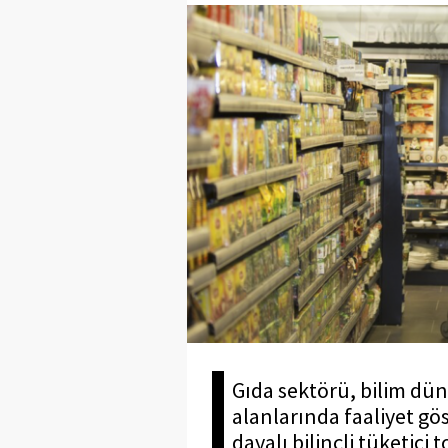
Gıda sektörü, bilim düny
alanlarında faaliyet gö
dayalı bilinçli tüketic