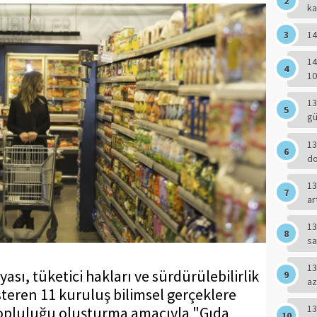
ka
14
14
10
13
g
13
do
13
ar
13
sa
13
ası, tüketici hakları ve sürdürülebilirlik
az
steren 11 kuruluş bilimsel gerçeklere
13
i topluluğu oluşturma amacıyla "Gıda