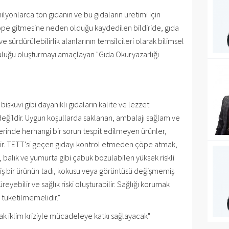
lyonlarca ton gıdanın ve bu gıdaların üretimi için
çöpe gitmesine neden olduğu kaydedilen bildiride, gıda
ve sürdürülebilirlik alanlarının temsilcileri olarak bilimsel
pluluğu oluşturmayı amaçlayan "Gıda Okuryazarlığı
sküvi gibi dayanıklı gıdaların kalite ve lezzet
 değildir. Uygun koşullarda saklanan, ambalajı sağlam ve
lerinde herhangi bir sorun tespit edilmeyen ürünler,
lir. TETT'si geçen gıdayı kontrol etmeden çöpe atmak,
t, balık ve yumurta gibi çabuk bozulabilen yüksek riskli
eçmiş bir ürünün tadı, kokusu veya görüntüsü değişmemiş
yebilir ve sağlık riski oluşturabilir. Sağlığı korumak
a tüketilmemelidir."
k iklim kriziyle mücadeleye katkı sağlayacak"