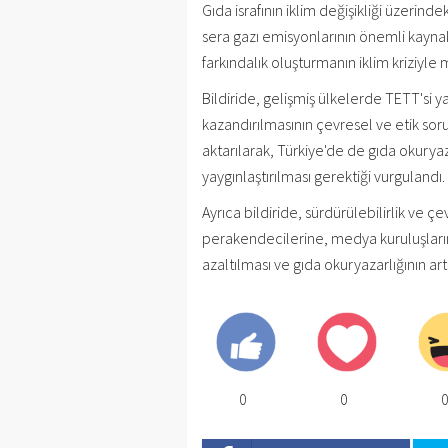
Gıda israfının iklim değişikliği üzerinde
sera gazı emisyonlarının önemli kayna
farkındalık oluşturmanın iklim kriziyle
Bildiride, gelişmiş ülkelerde TETT'si
kazandırılmasının çevresel ve etik sor
aktarılarak, Türkiye'de de gıda okuryaza
yaygınlaştırılması gerektiği vurgulandı.
Ayrıca bildiride, sürdürülebilirlik ve ç
perakendecilerine, medya kuruluşların
azaltılması ve gıda okuryazarlığının art
0
0