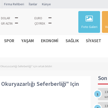
Firma Rehberi
İlanlar
Künye
DOLAR
EURO
GR ALTIN
ÇEYREK
Foto Galeri
Vi
SPOR
YAŞAM
EKONOMİ
SAĞLIK
SİYASET
kuryazarlığı Seferberliği" için ortak bildiri
Son 
Okuryazarlığı Seferberliği" Için
13
uz
13