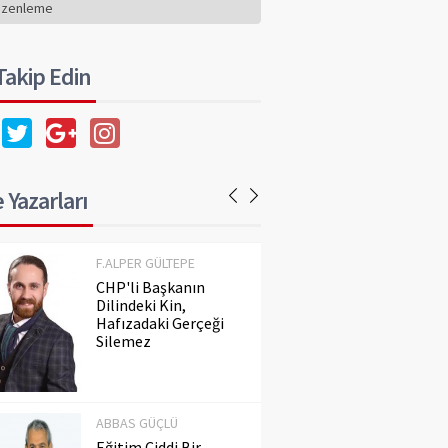
Hafızadaki Gerçeği
üzenleme
Silemez
 Takip Edin
ABBAS GÜÇLÜ
Eğitim Ciddi Bir
Meseledir. Ayaküstü
Konuşulmaz!..
 Yazarları
F.ALPER GÜLTEPE
CHP'li Başkanın
Dilindeki Kin,
Hafızadaki Gerçeği
Silemez
ABBAS GÜÇLÜ
Eğitim Ciddi Bir