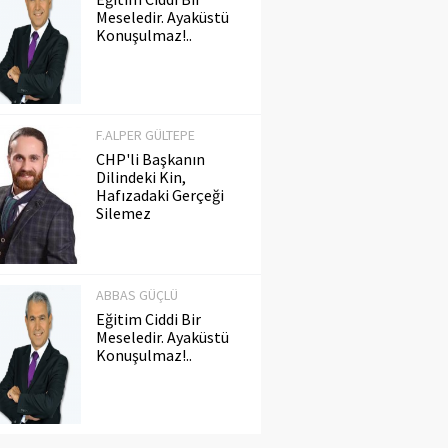
Meseledir. Ayaküstü
Konuşulmaz!..
F.ALPER GÜLTEPE
CHP'li Başkanın
Dilindeki Kin,
Hafızadaki Gerçeği
Silemez
ABBAS GÜÇLÜ
Eğitim Ciddi Bir
Meseledir. Ayaküstü
Konuşulmaz!..