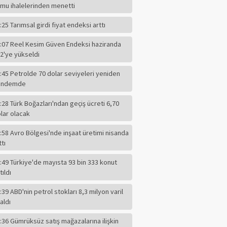
mu ihalelerinden menetti
:25 Tarımsal girdi fiyat endeksi arttı
:07 Reel Kesim Güven Endeksi haziranda
2'ye yükseldi
:45 Petrolde 70 dolar seviyeleri yeniden
ündemde
:28 Türk Boğazları'ndan geçiş ücreti 6,70
lar olacak
:58 Avro Bölgesi'nde inşaat üretimi nisanda
ttı
:49 Türkiye'de mayısta 93 bin 333 konut
tıldı
:39 ABD'nin petrol stokları 8,3 milyon varil
F.ALPER GÜLTEPE
aldı
CHP'li Başkanın
Dilindeki Kin,
:36 Gümrüksüz satış mağazalarına ilişkin