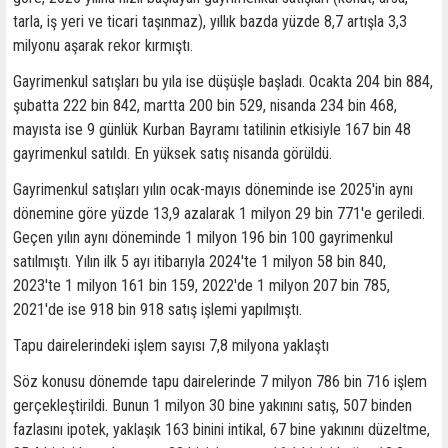
tarla, iş yeri ve ticari taşınmaz), yıllık bazda yüzde 8,7 artışla 3,3
milyonu aşarak rekor kırmıştı.
Gayrimenkul satışları bu yıla ise düşüşle başladı. Ocakta 204 bin 884,
şubatta 222 bin 842, martta 200 bin 529, nisanda 234 bin 468,
mayısta ise 9 günlük Kurban Bayramı tatilinin etkisiyle 167 bin 48
gayrimenkul satıldı. En yüksek satış nisanda görüldü.
Gayrimenkul satışları yılın ocak-mayıs döneminde ise 2025'in aynı
dönemine göre yüzde 13,9 azalarak 1 milyon 29 bin 771'e geriledi.
Geçen yılın aynı döneminde 1 milyon 196 bin 100 gayrimenkul
satılmıştı. Yılın ilk 5 ayı itibarıyla 2024'te 1 milyon 58 bin 840,
2023'te 1 milyon 161 bin 159, 2022'de 1 milyon 207 bin 785,
2021'de ise 918 bin 918 satış işlemi yapılmıştı.
Tapu dairelerindeki işlem sayısı 7,8 milyona yaklaştı
Söz konusu dönemde tapu dairelerinde 7 milyon 786 bin 716 işlem
gerçekleştirildi. Bunun 1 milyon 30 bine yakınını satış, 507 binden
fazlasını ipotek, yaklaşık 163 binini intikal, 67 bine yakınını düzeltme,