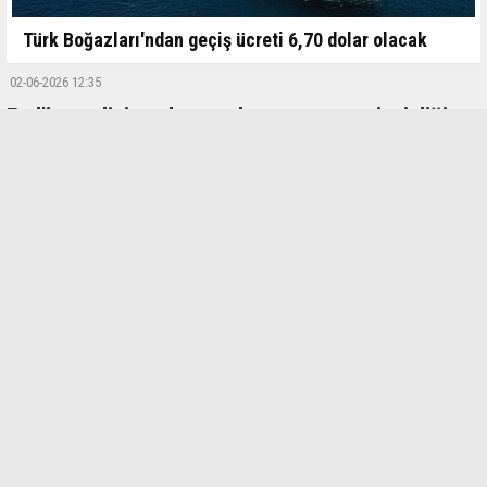
Türk Boğazları'ndan geçiş ücreti 6,70 dolar olacak
02-06-2026 12:35
Fed'in analizi uzaktan çalışmanın genç işsizliğine
katkısını işaret etti
ABD Merkez Bankasının (Fed) New York şubesinin analizi, Kovid-19
salgınından bu yana genç işsizliğinin ve uzaktan çalışmanın yaygınlığının