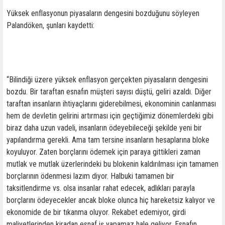
Yüksek enflasyonun piyasaların dengesini bozduğunu söyleyen
Palandöken, şunları kaydetti:
“Bilindiği üzere yüksek enflasyon gerçekten piyasaların dengesini
bozdu. Bir taraftan esnafın müşteri sayısı düştü, geliri azaldı. Diğer
taraftan insanların ihtiyaçlarını giderebilmesi, ekonominin canlanması
hem de devletin gelirini artırması için geçtiğimiz dönemlerdeki gibi
biraz daha uzun vadeli, insanların ödeyebileceği şekilde yeni bir
yapılandırma gerekli. Ama tam tersine insanların hesaplarına bloke
koyuluyor. Zaten borçlarını ödemek için paraya gittikleri zaman
mutlak ve mutlak üzerlerindeki bu blokenin kaldırılması için tamamen
borçlarının ödenmesi lazım diyor. Halbuki tamamen bir
taksitlendirme vs. olsa insanlar rahat edecek, adlıkları parayla
borçlarını ödeyecekler ancak bloke olunca hiç hareketsiz kalıyor ve
ekonomide de bir tıkanma oluyor. Rekabet edemiyor, girdi
maliyetlerinden kiradan esnaf iş yapamaz hale geliyor. Esnafın