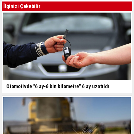
İlginizi Çekebilir
Otomotivde "6 ay-6 bin kilometre" 6 ay uzatıldı