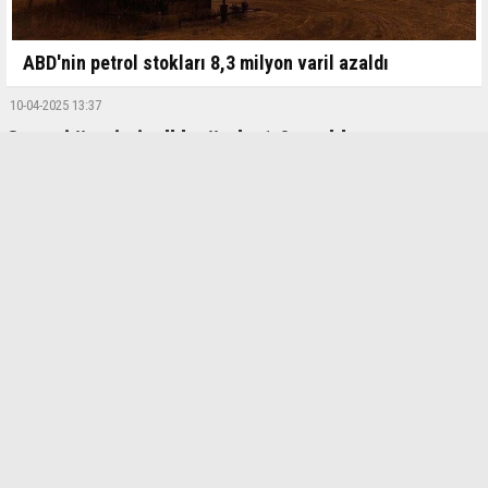
ABD'nin petrol stokları 8,3 milyon varil azaldı
10-04-2025 13:37
Sanayi üretimi yıllık yüzde 1,9 azaldı
Sanayi Üretim Endeksi Şubat ayında yıllık yüzde 1,9, aylık yüzde 1,6
azaldı.
Türkiye İstatistik Kurumu (TÜİK), Şubat ayı Sanayi Üretim Endeksi
verilerini paylaştı. Buna göre, sanayi üretimi yıllık yüzde 1,9 azaldı.
Sanayinin alt sektörleri incelendiğinde, 2025 yılı Şubat ayında
madencilik ve taş ocakçılığı sektörü endeksi bir önceki yılın aynı
ayına göre yüzde 5,8 azaldı, imalat sanayi sektörü endeksi yüzde
2,5 azaldı ve elektrik, gaz, buhar ve iklimlendirme üretimi ve
dağıtımı sektörü endeksi yüzde 8,5 arttı.