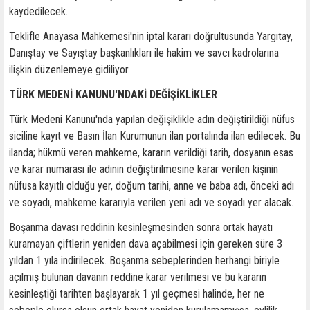
kaydedilecek.
Teklifle Anayasa Mahkemesi'nin iptal kararı doğrultusunda Yargıtay,
Danıştay ve Sayıştay başkanlıkları ile hakim ve savcı kadrolarına
ilişkin düzenlemeye gidiliyor.
TÜRK MEDENİ KANUNU'NDAKİ DEĞİŞİKLİKLER
Türk Medeni Kanunu'nda yapılan değişiklikle adın değiştirildiği nüfus
siciline kayıt ve Basın İlan Kurumunun ilan portalında ilan edilecek. Bu
ilanda; hükmü veren mahkeme, kararın verildiği tarih, dosyanın esas
ve karar numarası ile adının değiştirilmesine karar verilen kişinin
nüfusa kayıtlı olduğu yer, doğum tarihi, anne ve baba adı, önceki adı
ve soyadı, mahkeme kararıyla verilen yeni adı ve soyadı yer alacak.
Boşanma davası reddinin kesinleşmesinden sonra ortak hayatı
kuramayan çiftlerin yeniden dava açabilmesi için gereken süre 3
yıldan 1 yıla indirilecek. Boşanma sebeplerinden herhangi biriyle
açılmış bulunan davanın reddine karar verilmesi ve bu kararın
kesinleştiği tarihten başlayarak 1 yıl geçmesi halinde, her ne