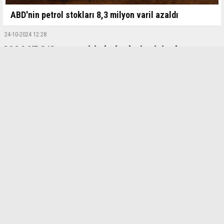
ABD'nin petrol stokları 8,3 milyon varil azaldı
24-10-2024 12:28
2024-YDS/2 sınav giriş belgeleri erişimde
ÖSYM, 2024 Yabancı Dil Bilgisi Seviye Tespit Sınavı'na (2024-YDS/2)
giriş belgeleri erişime açıldı.
ÖSYM'den yapılan duyuruya göre, 3 Kasım'da yapılacak sınava