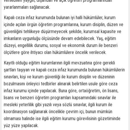
verilebilen yaygın, dışarıdan ve açık öğretim programlarından
yararlanmaları sağlanacak.
Kapalı ceza infaz kurumunda bulunan iyi halli hükümlüler, kurum
içinde açılan örgün öğretim programlarına, kurum disiplin, düzen ve
güvenliğini tehlikeye düşürmeyecek şekilde, kurumsal kapasite ve
imkanların uygunluğu ölçüsünde devam edebilecek. Yaş, eğitim
düzeyi, engellilik durumu, sosyal ve ekonomik durum ile benzeri
ölçütlere göre ihtiyacı olan hükümlülere öncelik verilecek.
Kayıtlı olduğu eğitim kurumlarının ilgili mevzuatına göre gerekli
şartları taşıyan ve kapalı ceza infaz kurumunda bulunan hükümlülerin
sınavları, kişi ve kurum güvenliği ile kurum disiplin ve düzeninin
bozulmasını önleyici tedbirler alınarak belirtilen usule göre ceza
infaz kurumu içinde yapılacak. Buna göre, ortaöğretim, ön lisans,
lisans ve benzeri öğretim programları kapsamındaki sınavlar ile
mesleki yeterlilik gibi yazılı veya sözlü sınavlar, ilgili kurum ile
koordinasyon sağlanarak öncelikle çevrim içi, bunun mümkün
olmaması halinde ise ilgili eğitim kurumu görevlisinin gözetiminde
yüz yüze yapılacak.