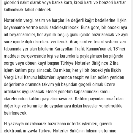
giderleri nakit olarak veya banka kartı, kredi kartı ve benzeri kartlar
kullanılarak tahsil edilecek.
Noterlerin vergi, resim ve harçlar ile değerli kağıt bedellerine ilişkin
beyanname verme usulü sadeleştirilecek. Buna göre, bir önceki aya
ait beyannameler, her ayın ilk beş iş günü içinde hazırlanacak ve aynı
süre içinde ilgili dairelere verilecek. Araç sicil ve tescil sistemi veri
tabanında yer alan bilgilerin Karayolları Trafik Kanunu'nun ek 18'inci
maddesi çerçevesinde kişi ve kurumlarla paylaşılması karşılığında
sorgu veya dönen kayıt başına Türkiye Noterler Birliğince 2 lira
işlem katılım payı alınacak. Bu miktar, her yıl bir önceki yıla ilişkin
Vergi Usul Kanunu hükümleri uyarınca tespit ve ilan edilen yeniden
değerleme oranında takvim yılı başından geçerli olmak üzere
artırılarak uygulanacak. Genel yönetim kapsamındaki kamu
idarelerinden katılım payı alınmayacak. Katılım payından muaf olan
diğer kişi ve kurumlar ile uygulamaya ilişkin hususlar yönetmelikle
belirlenecek.
El yazısıyla imzalanarak hazırlanan noterlik işlemleri, güvenli
elektronik imzayla Türkiye Noterler Birliğinin bilişim sistemine