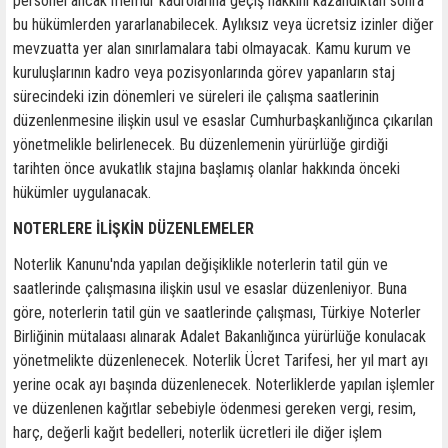
personel ancak memur kadrolarına geçiş hakkını kazandıktan sonra
bu hükümlerden yararlanabilecek. Aylıksız veya ücretsiz izinler diğer
mevzuatta yer alan sınırlamalara tabi olmayacak. Kamu kurum ve
kuruluşlarının kadro veya pozisyonlarında görev yapanların staj
sürecindeki izin dönemleri ve süreleri ile çalışma saatlerinin
düzenlenmesine ilişkin usul ve esaslar Cumhurbaşkanlığınca çıkarılan
yönetmelikle belirlenecek. Bu düzenlemenin yürürlüğe girdiği
tarihten önce avukatlık stajına başlamış olanlar hakkında önceki
hükümler uygulanacak.
NOTERLERE İLİŞKİN DÜZENLEMELER
Noterlik Kanunu'nda yapılan değişiklikle noterlerin tatil gün ve
saatlerinde çalışmasına ilişkin usul ve esaslar düzenleniyor. Buna
göre, noterlerin tatil gün ve saatlerinde çalışması, Türkiye Noterler
Birliğinin mütalaası alınarak Adalet Bakanlığınca yürürlüğe konulacak
yönetmelikte düzenlenecek. Noterlik Ücret Tarifesi, her yıl mart ayı
yerine ocak ayı başında düzenlenecek. Noterliklerde yapılan işlemler
ve düzenlenen kağıtlar sebebiyle ödenmesi gereken vergi, resim,
harç, değerli kağıt bedelleri, noterlik ücretleri ile diğer işlem