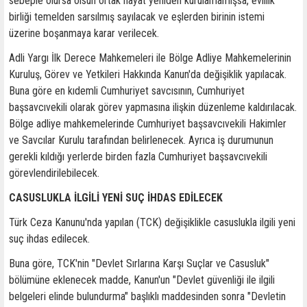
sebeple olursa olsun ortak hayat yeniden kurulamamışsa, evlilik
birliği temelden sarsılmış sayılacak ve eşlerden birinin istemi
üzerine boşanmaya karar verilecek.
Adli Yargı İlk Derece Mahkemeleri ile Bölge Adliye Mahkemelerinin
Kuruluş, Görev ve Yetkileri Hakkında Kanun'da değişiklik yapılacak.
Buna göre en kıdemli Cumhuriyet savcısının, Cumhuriyet
başsavcıvekili olarak görev yapmasına ilişkin düzenleme kaldırılacak.
Bölge adliye mahkemelerinde Cumhuriyet başsavcıvekili Hakimler
ve Savcılar Kurulu tarafından belirlenecek. Ayrıca iş durumunun
gerekli kıldığı yerlerde birden fazla Cumhuriyet başsavcıvekili
görevlendirilebilecek.
CASUSLUKLA İLGİLİ YENİ SUÇ İHDAS EDİLECEK
Türk Ceza Kanunu'nda yapılan (TCK) değişiklikle casuslukla ilgili yeni
suç ihdas edilecek.
Buna göre, TCK'nin "Devlet Sırlarına Karşı Suçlar ve Casusluk"
bölümüne eklenecek madde, Kanun'un "Devlet güvenliği ile ilgili
belgeleri elinde bulundurma" başlıklı maddesinden sonra "Devletin