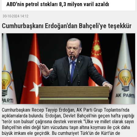
ABD'nin petrol stokları 8,3 milyon varil azaldı
30-10-2024 14:12
Cumhurbaşkanı Erdoğan'dan Bahçeli'ye teşekkür
Cumhurbaşkanı Recep Tayyip Erdoğan, AK Parti Grup Toplantısı'nda
açıklamalarda bulundu. Erdoğan, Devlet Bahçeli'nin geçen hafta yaptığı
'terör son bulsun' çağrısına destek vererek "Ülke ve millet olarak sayın
Bahçeli'nin elini değil tüm vücudunu taşın altına koyması ile çok daha
büyük imkanı ele geçirdik. Bu cumhuriyet Türk'ün de Kürt'ün de