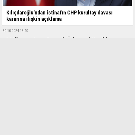
Kılıçdaroğlu'ndan istinafın CHP kurultay davası
kararına ilişkin açıklama
30-10-2024 13:40
16 Milyonu Aşan Destek Ödemesi Yapıldı
Sosyal belediyecilik faaliyetlerini artırarak sürdüren Kahramanmaraş
Büyükşehir Belediyesi, Dermankart ile ihtiyaç sahibi ailelere destek
olmayı sürdürüyor. Başkan Fırat Görgel, “Dermankart’lı 6 bin 798