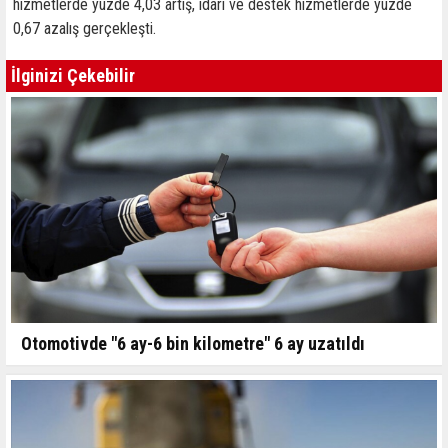
hizmetlerde yüzde 4,03 artış, idari ve destek hizmetlerde yüzde
0,67 azalış gerçekleşti.
İlginizi Çekebilir
Otomotivde "6 ay-6 bin kilometre" 6 ay uzatıldı