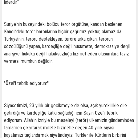
liderdir''
Suriye’nin kuzeyindeki bölücü terör örgütüne, kandan beslenen
Kandil’deki terör baronlarına hiçbir çağrımız yoktur, olamaz da.
Türkiye’nin, terörü destekleyen, teröre arka çıkan, terörün
sözcülüğünü yapan, kardeşliğe değil husumete, demokrasiye değil
anarşiye, hukuka değil hukuksuzluğa hizmet eden oluşumlara taviz
vermesi mümkün değildir.
''Özel'i tebrik ediyorum''
Siyasetimizi, 23 yıllık bir gecikmeyle de olsa, açık yüreklilikle dile
getirdiği ve kardeşliğe katkı sağladığı için Sayın Özel’i tebrik
ediyorum. Allah'ın izniyle bu meseleyi (terör) ülkemizin gündeminden
tamamen çıkartarak millete hizmetle geçen 40 yıllık siyasi
hayatımızı taçlandırmak niyetindeyiz. Türkler ile Kürtlerin birbirini