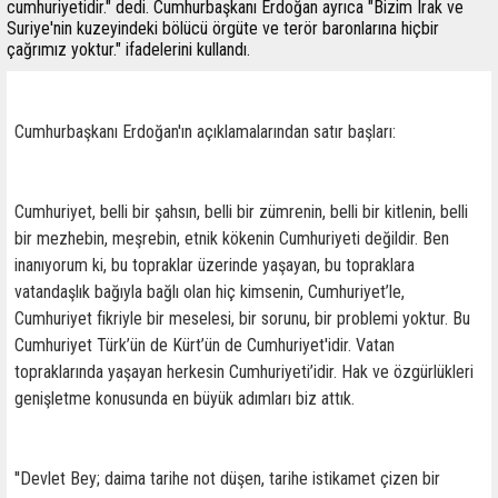
cumhuriyetidir." dedi. Cumhurbaşkanı Erdoğan ayrıca "Bizim Irak ve
Suriye'nin kuzeyindeki bölücü örgüte ve terör baronlarına hiçbir
çağrımız yoktur." ifadelerini kullandı.
Cumhurbaşkanı Erdoğan'ın açıklamalarından satır başları:
Cumhuriyet, belli bir şahsın, belli bir zümrenin, belli bir kitlenin, belli
bir mezhebin, meşrebin, etnik kökenin Cumhuriyeti değildir. Ben
inanıyorum ki, bu topraklar üzerinde yaşayan, bu topraklara
vatandaşlık bağıyla bağlı olan hiç kimsenin, Cumhuriyet’le,
Cumhuriyet fikriyle bir meselesi, bir sorunu, bir problemi yoktur. Bu
Cumhuriyet Türk’ün de Kürt’ün de Cumhuriyet'idir. Vatan
topraklarında yaşayan herkesin Cumhuriyeti’idir. Hak ve özgürlükleri
genişletme konusunda en büyük adımları biz attık.
''Devlet Bey; daima tarihe not düşen, tarihe istikamet çizen bir