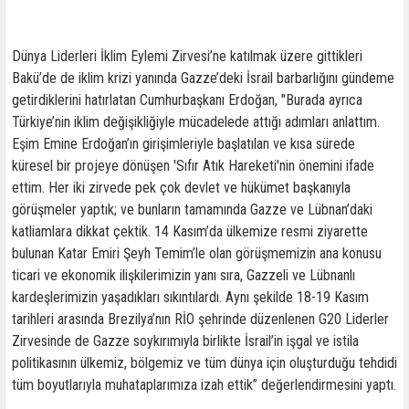
Dünya Liderleri İklim Eylemi Zirvesi’ne katılmak üzere gittikleri
Bakü’de de iklim krizi yanında Gazze’deki İsrail barbarlığını gündeme
getirdiklerini hatırlatan Cumhurbaşkanı Erdoğan, "Burada ayrıca
Türkiye’nin iklim değişikliğiyle mücadelede attığı adımları anlattım.
Eşim Emine Erdoğan’ın girişimleriyle başlatılan ve kısa sürede
küresel bir projeye dönüşen 'Sıfır Atık Hareketi'nin önemini ifade
ettim. Her iki zirvede pek çok devlet ve hükümet başkanıyla
görüşmeler yaptık; ve bunların tamamında Gazze ve Lübnan’daki
katliamlara dikkat çektik. 14 Kasım’da ülkemize resmi ziyarette
bulunan Katar Emiri Şeyh Temim’le olan görüşmemizin ana konusu
ticari ve ekonomik ilişkilerimizin yanı sıra, Gazzeli ve Lübnanlı
kardeşlerimizin yaşadıkları sıkıntılardı. Aynı şekilde 18-19 Kasım
tarihleri arasında Brezilya’nın RİO şehrinde düzenlenen G20 Liderler
Zirvesinde de Gazze soykırımıyla birlikte İsrail’in işgal ve istila
politikasının ülkemiz, bölgemiz ve tüm dünya için oluşturduğu tehdidi
tüm boyutlarıyla muhataplarımıza izah ettik” değerlendirmesini yaptı.