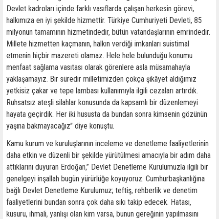
Devlet kadroları içinde farklı vasıflarda çalışan herkesin görevi,
halkımıza en iyi şekilde hizmettir. Türkiye Cumhuriyeti Devleti, 85
milyonun tamamının hizmetindedir, bütün vatandaşlarının emrindedir.
Millete hizmetten kaçmanın, halkın verdiği imkanları suistimal
etmenin hiçbir mazereti olamaz. Hele hele bulunduğu konumu
menfaat sağlama vasıtası olarak görenlere asla müsamahayla
yaklaşamayız. Bir süredir milletimizden çokça şikâyet aldığımız
yetkisiz çakar ve tepe lambası kullanımıyla ilgili cezaları artırdık.
Ruhsatsız ateşli silahlar konusunda da kapsamlı bir düzenlemeyi
hayata geçirdik. Her iki hususta da bundan sonra kimsenin gözünün
yaşına bakmayacağız” diye konuştu.
Kamu kurum ve kuruluşlarının inceleme ve denetleme faaliyetlerinin
daha etkin ve düzenli bir şekilde yürütülmesi amacıyla bir adım daha
attıklarını duyuran Erdoğan,” Devlet Denetleme Kurulumuzla ilgili bir
genelgeyi inşallah bugün yürürlüğe koyuyoruz. Cumhurbaşkanlığına
bağlı Devlet Denetleme Kurulumuz; teftiş, rehberlik ve denetim
faaliyetlerini bundan sonra çok daha sıkı takip edecek. Hatası,
kusuru, ihmali, yanlışı olan kim varsa, bunun gereğinin yapılmasını