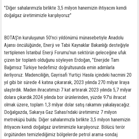
"Diğer sahalarımızla birlikte 3,5 milyon hanemizin ihtiyacını kendi
doğalgaz üretimimizle karşılıyoruz"
BOTAŞ’ın kuruluşunun 50’nci yıldönümü münasebetiyle Anadolu
Ajansı öncülüğünde, Enerji ve Tabii Kaynaklar Bakanlığı desteğiyle
tertiplenen İstanbul Enerji Forumu’nun sektörün geleceğine ufuk
çizen bir toplantı olduğunu söyleyen Erdoğan, "Enerjide Tam
Bağımsız Türkiye hedefimiz doğrultusunda emin adımlarla
ilerliyoruz. Madenciliğin, Gayrisafi Yurtiçi Hasıla içindeki hacmini 20
yıl gibi bir sürede 4 katına çıkararak, 2023 yılında 270 milyar liraya
ulaştırdık. Maden ihracatımızı 7 kat artırarak 2023 yılında 5,7 milyar
dolara çıkardık.2024 yılında bor ürünlerinden, yüzde 97’si ihracat
olmak üzere, toplam 1,3 milyar dolar satış rakamını yakalayacağız.
Doğalgazda, Sakarya Gaz Sahası’ndaki üretimimiz 7 milyon
metreküpü buldu. Diğer sahalarımızla birlikte 3,5 milyon hanemizin
ihtiyacını kendi doğalgaz üretimimizle karşılıyoruz. Bölücü terör
örgütünden temizlediğimiz bölgelerde petrol arama-sondaj