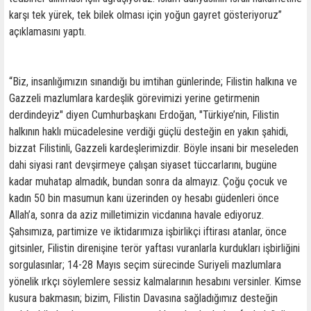
karşı tek yürek, tek bilek olması için yoğun gayret gösteriyoruz”
açıklamasını yaptı.
“Biz, insanlığımızın sınandığı bu imtihan günlerinde; Filistin halkına ve
Gazzeli mazlumlara kardeşlik görevimizi yerine getirmenin
derdindeyiz" diyen Cumhurbaşkanı Erdoğan, "Türkiye’nin, Filistin
halkının haklı mücadelesine verdiği güçlü desteğin en yakın şahidi,
bizzat Filistinli, Gazzeli kardeşlerimizdir. Böyle insani bir meseleden
dahi siyasi rant devşirmeye çalışan siyaset tüccarlarını, bugüne
kadar muhatap almadık, bundan sonra da almayız. Çoğu çocuk ve
kadın 50 bin masumun kanı üzerinden oy hesabı güdenleri önce
Allah’a, sonra da aziz milletimizin vicdanına havale ediyoruz.
Şahsımıza, partimize ve iktidarımıza işbirlikçi iftirası atanlar, önce
gitsinler, Filistin direnişine terör yaftası vuranlarla kurdukları işbirliğini
sorgulasınlar; 14-28 Mayıs seçim sürecinde Suriyeli mazlumlara
yönelik ırkçı söylemlere sessiz kalmalarının hesabını versinler. Kimse
kusura bakmasın; bizim, Filistin Davasına sağladığımız desteğin