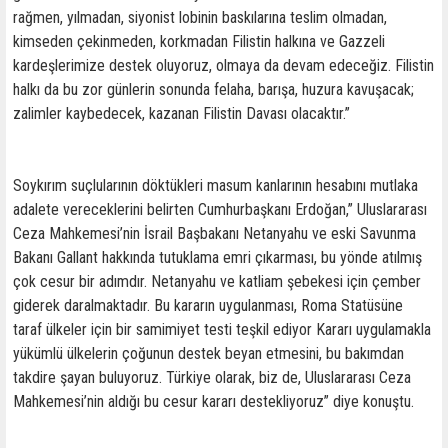
rağmen, yılmadan, siyonist lobinin baskılarına teslim olmadan,
kimseden çekinmeden, korkmadan Filistin halkına ve Gazzeli
kardeşlerimize destek oluyoruz, olmaya da devam edeceğiz. Filistin
halkı da bu zor günlerin sonunda felaha, barışa, huzura kavuşacak;
zalimler kaybedecek, kazanan Filistin Davası olacaktır.”
Soykırım suçlularının döktükleri masum kanlarının hesabını mutlaka
adalete vereceklerini belirten Cumhurbaşkanı Erdoğan,” Uluslararası
Ceza Mahkemesi’nin İsrail Başbakanı Netanyahu ve eski Savunma
Bakanı Gallant hakkında tutuklama emri çıkarması, bu yönde atılmış
çok cesur bir adımdır. Netanyahu ve katliam şebekesi için çember
giderek daralmaktadır. Bu kararın uygulanması, Roma Statüsüne
taraf ülkeler için bir samimiyet testi teşkil ediyor Kararı uygulamakla
yükümlü ülkelerin çoğunun destek beyan etmesini, bu bakımdan
takdire şayan buluyoruz. Türkiye olarak, biz de, Uluslararası Ceza
Mahkemesi’nin aldığı bu cesur kararı destekliyoruz” diye konuştu.