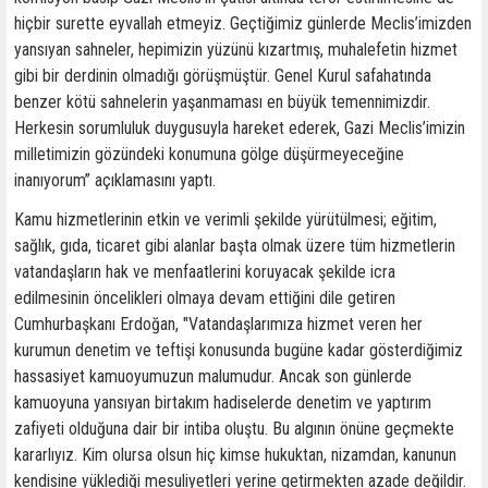
hiçbir surette eyvallah etmeyiz. Geçtiğimiz günlerde Meclis’imizden
yansıyan sahneler, hepimizin yüzünü kızartmış, muhalefetin hizmet
gibi bir derdinin olmadığı görüşmüştür. Genel Kurul safahatında
benzer kötü sahnelerin yaşanmaması en büyük temennimizdir.
Herkesin sorumluluk duygusuyla hareket ederek, Gazi Meclis’imizin
milletimizin gözündeki konumuna gölge düşürmeyeceğine
inanıyorum” açıklamasını yaptı.
Kamu hizmetlerinin etkin ve verimli şekilde yürütülmesi; eğitim,
sağlık, gıda, ticaret gibi alanlar başta olmak üzere tüm hizmetlerin
vatandaşların hak ve menfaatlerini koruyacak şekilde icra
edilmesinin öncelikleri olmaya devam ettiğini dile getiren
Cumhurbaşkanı Erdoğan, "Vatandaşlarımıza hizmet veren her
kurumun denetim ve teftişi konusunda bugüne kadar gösterdiğimiz
hassasiyet kamuoyumuzun malumudur. Ancak son günlerde
kamuoyuna yansıyan birtakım hadiselerde denetim ve yaptırım
zafiyeti olduğuna dair bir intiba oluştu. Bu algının önüne geçmekte
kararlıyız. Kim olursa olsun hiç kimse hukuktan, nizamdan, kanunun
kendisine yüklediği mesuliyetleri yerine getirmekten azade değildir.