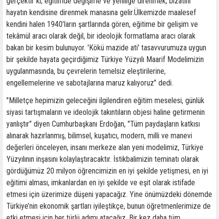
gerçektir ki; eğitimde değişime ve yeniliğe direnmek, bizatihi
hayatın kendisine direnmek manasına gelir.Ülkemizde maalesef
kendini halen 1940’ların şartlarında gören, eğitime bir gelişim ve
tekâmül aracı olarak değil, bir ideolojik formatlama aracı olarak
bakan bir kesim bulunuyor. 'Kökü mazide ati' tasavvurumuza uygun
bir şekilde hayata geçirdiğimiz Türkiye Yüzyılı Maarif Modelimizin
uygulanmasında, bu çevrelerin temelsiz eleştirilerine,
engellemelerine ve sabotajlarına maruz kalıyoruz” dedi.
"Milletçe hepimizin geleceğini ilgilendiren eğitim meselesi, günlük
siyasi tartışmaların ve ideolojik takıntıların objesi haline getirmenin
yanlıştır” diyen Cumhurbaşkanı Erdoğan, "Tüm paydaşların katkısı
alınarak hazırlanmış, bilimsel, kuşatıcı, modern, milli ve manevi
değerleri önceleyen, insanı merkeze alan yeni modelimiz, Türkiye
Yüzyılının inşasını kolaylaştıracaktır. İstikbalimizin teminatı olarak
gördüğümüz 20 milyon öğrencimizin en iyi şekilde yetişmesi, en iyi
eğitimi alması, imkanlardan en iyi şekilde ve eşit olarak istifade
etmesi için üzerimize düşeni yapacağız. Yine önümüzdeki dönemde
Türkiye’nin ekonomik şartları iyileştikçe, bunun öğretmenlerimize de
etki etmesi için her türlü adımı atacağız. Bir kez daha tüm