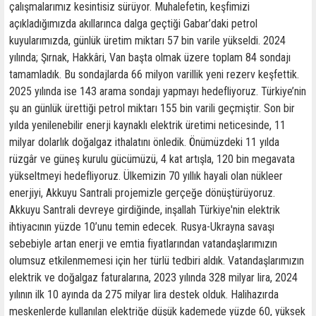
çalışmalarımız kesintisiz sürüyor. Muhalefetin, keşfimizi
açıkladığımızda akıllarınca dalga geçtiği Gabar’daki petrol
kuyularımızda, günlük üretim miktarı 57 bin varile yükseldi. 2024
yılında; Şırnak, Hakkâri, Van başta olmak üzere toplam 84 sondajı
tamamladık. Bu sondajlarda 66 milyon varillik yeni rezerv keşfettik.
2025 yılında ise 143 arama sondajı yapmayı hedefliyoruz. Türkiye’nin
şu an günlük ürettiği petrol miktarı 155 bin varili geçmiştir. Son bir
yılda yenilenebilir enerji kaynaklı elektrik üretimi neticesinde, 11
milyar dolarlık doğalgaz ithalatını önledik. Önümüzdeki 11 yılda
rüzgâr ve güneş kurulu gücümüzü, 4 kat artışla, 120 bin megavata
yükseltmeyi hedefliyoruz. Ülkemizin 70 yıllık hayali olan nükleer
enerjiyi, Akkuyu Santrali projemizle gerçeğe dönüştürüyoruz.
Akkuyu Santrali devreye girdiğinde, inşallah Türkiye'nin elektrik
ihtiyacının yüzde 10’unu temin edecek. Rusya-Ukrayna savaşı
sebebiyle artan enerji ve emtia fiyatlarından vatandaşlarımızın
olumsuz etkilenmemesi için her türlü tedbiri aldık. Vatandaşlarımızın
elektrik ve doğalgaz faturalarına, 2023 yılında 328 milyar lira, 2024
yılının ilk 10 ayında da 275 milyar lira destek olduk. Halihazırda
meskenlerde kullanılan elektriğe düşük kademede yüzde 60, yüksek