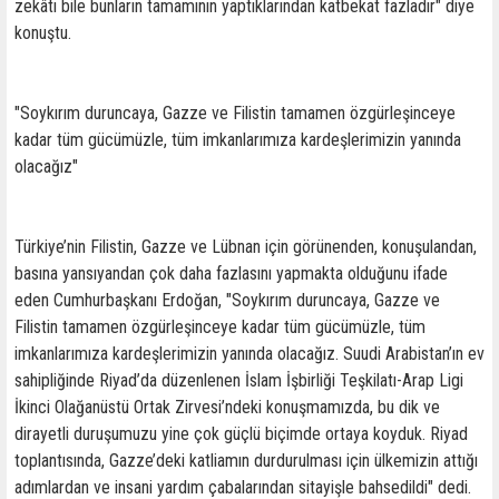
zekâtı bile bunların tamamının yaptıklarından katbekat fazladır" diye
konuştu.
"Soykırım duruncaya, Gazze ve Filistin tamamen özgürleşinceye
kadar tüm gücümüzle, tüm imkanlarımıza kardeşlerimizin yanında
olacağız"
Türkiye’nin Filistin, Gazze ve Lübnan için görünenden, konuşulandan,
basına yansıyandan çok daha fazlasını yapmakta olduğunu ifade
eden Cumhurbaşkanı Erdoğan, "Soykırım duruncaya, Gazze ve
Filistin tamamen özgürleşinceye kadar tüm gücümüzle, tüm
imkanlarımıza kardeşlerimizin yanında olacağız. Suudi Arabistan’ın ev
sahipliğinde Riyad’da düzenlenen İslam İşbirliği Teşkilatı-Arap Ligi
İkinci Olağanüstü Ortak Zirvesi’ndeki konuşmamızda, bu dik ve
dirayetli duruşumuzu yine çok güçlü biçimde ortaya koyduk. Riyad
toplantısında, Gazze’deki katliamın durdurulması için ülkemizin attığı
adımlardan ve insani yardım çabalarından sitayişle bahsedildi" dedi.