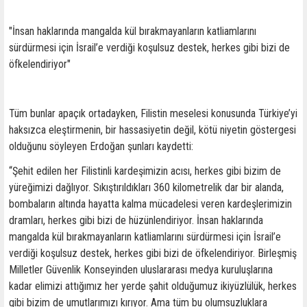
"İnsan haklarında mangalda kül bırakmayanların katliamlarını
sürdürmesi için İsrail’e verdiği koşulsuz destek, herkes gibi bizi de
öfkelendiriyor"
Tüm bunlar apaçık ortadayken, Filistin meselesi konusunda Türkiye’yi
haksızca eleştirmenin, bir hassasiyetin değil, kötü niyetin göstergesi
olduğunu söyleyen Erdoğan şunları kaydetti:
“Şehit edilen her Filistinli kardeşimizin acısı, herkes gibi bizim de
yüreğimizi dağlıyor. Sıkıştırıldıkları 360 kilometrelik dar bir alanda,
bombaların altında hayatta kalma mücadelesi veren kardeşlerimizin
dramları, herkes gibi bizi de hüzünlendiriyor. İnsan haklarında
mangalda kül bırakmayanların katliamlarını sürdürmesi için İsrail’e
verdiği koşulsuz destek, herkes gibi bizi de öfkelendiriyor. Birleşmiş
Milletler Güvenlik Konseyinden uluslararası medya kuruluşlarına
kadar elimizi attığımız her yerde şahit olduğumuz ikiyüzlülük, herkes
gibi bizim de umutlarımızı kırıyor. Ama tüm bu olumsuzluklara