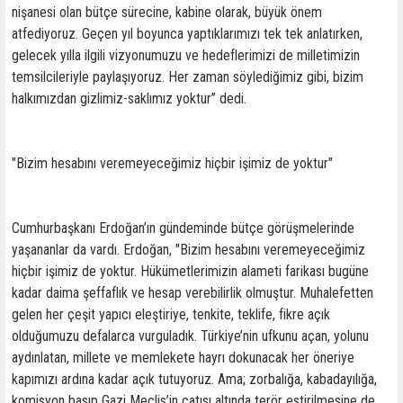
nişanesi olan bütçe sürecine, kabine olarak, büyük önem
atfediyoruz. Geçen yıl boyunca yaptıklarımızı tek tek anlatırken,
gelecek yılla ilgili vizyonumuzu ve hedeflerimizi de milletimizin
temsilcileriyle paylaşıyoruz. Her zaman söylediğimiz gibi, bizim
halkımızdan gizlimiz-saklımız yoktur” dedi.
"Bizim hesabını veremeyeceğimiz hiçbir işimiz de yoktur"
Cumhurbaşkanı Erdoğan’ın gündeminde bütçe görüşmelerinde
yaşananlar da vardı. Erdoğan, "Bizim hesabını veremeyeceğimiz
hiçbir işimiz de yoktur. Hükümetlerimizin alameti farikası bugüne
kadar daima şeffaflık ve hesap verebilirlik olmuştur. Muhalefetten
gelen her çeşit yapıcı eleştiriye, tenkite, teklife, fikre açık
olduğumuzu defalarca vurguladık. Türkiye’nin ufkunu açan, yolunu
aydınlatan, millete ve memlekete hayrı dokunacak her öneriye
kapımızı ardına kadar açık tutuyoruz. Ama; zorbalığa, kabadayılığa,
komisyon basıp Gazi Meclis’in çatısı altında terör estirilmesine de