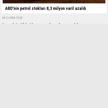
ABD'nin petrol stokları 8,3 milyon varil azaldı
26-11-2024 13:03
Genel Sağlık Sigortası borçları yeniden
düzenleniyor
AK Parti Grup Başkanvekili Leyla Şahin Usta, “Genel Sağlık Sigortası,
borçlarının düzenlenmesi var. Yürürlüğe konulan yapılandırmadan
yararlanmayan, yararlanıp da 01.01.2015 öncesi prim borçlarını