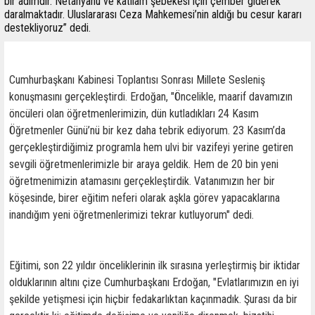
bir adımdır. Netanyahu ve katliam şebekesi için çember giderek
daralmaktadır. Uluslararası Ceza Mahkemesi’nin aldığı bu cesur kararı
destekliyoruz” dedi.
Cumhurbaşkanı Kabinesi Toplantısı Sonrası Millete Sesleniş
konuşmasını gerçekleştirdi. Erdoğan, "Öncelikle, maarif davamızın
öncüleri olan öğretmenlerimizin, dün kutladıkları 24 Kasım
Öğretmenler Günü’nü bir kez daha tebrik ediyorum. 23 Kasım’da
gerçekleştirdiğimiz programla hem ulvi bir vazifeyi yerine getiren
sevgili öğretmenlerimizle bir araya geldik. Hem de 20 bin yeni
öğretmenimizin atamasını gerçekleştirdik. Vatanımızın her bir
köşesinde, birer eğitim neferi olarak aşkla görev yapacaklarına
inandığım yeni öğretmenlerimizi tekrar kutluyorum" dedi.
Eğitimi, son 22 yıldır önceliklerinin ilk sırasına yerleştirmiş bir iktidar
olduklarının altını çize Cumhurbaşkanı Erdoğan, "Evlatlarımızın en iyi
şekilde yetişmesi için hiçbir fedakarlıktan kaçınmadık. Şurası da bir