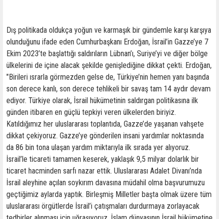
Dış politikada oldukça yoğun ve karmaşık bir gündemle karşı karşıya
olunduğunu ifade eden Cumhurbaşkanı Erdoğan, İsrail’in Gazze’ye 7
Ekim 2023’te başlattığı saldırıların Lübnan’ı, Suriye’yi ve diğer bölge
ülkelerini de içine alacak şekilde genişlediğine dikkat çekti. Erdoğan,
"Birileri ısrarla görmezden gelse de, Türkiye’nin hemen yanı başında
son derece kanlı, son derece tehlikeli bir savaş tam 14 aydır devam
ediyor. Türkiye olarak, İsrail hükümetinin saldırgan politikasına ilk
günden itibaren en güçlü tepkiyi veren ülkelerden biriyiz.
Katıldığımız her uluslararası toplantıda, Gazze’de yaşanan vahşete
dikkat çekiyoruz. Gazze’ye gönderilen insani yardımlar noktasında
da 86 bin tona ulaşan yardım miktarıyla ilk sırada yer alıyoruz.
İsrail’le ticareti tamamen keserek, yaklaşık 9,5 milyar dolarlık bir
ticaret hacminden sarfı nazar ettik. Uluslararası Adalet Divanı’nda
İsrail aleyhine açılan soykırım davasına müdahil olma başvurumuzu
geçtiğimiz aylarda yaptık. Birleşmiş Milletler başta olmak üzere tüm
uluslararası örgütlerde İsrail’i çatışmaları durdurmaya zorlayacak
tedbirler alınması için uğraşıyoruz. İslam dünyasının İsrail hükümetine