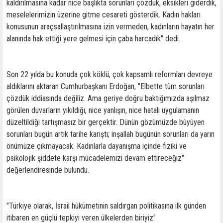
kaldırılmasına kadar nice başlıkta sorunları çözdük, eksikleri giderdik,
meselelerimizin üzerine gitme cesareti gösterdik. Kadın hakları
konusunun araçsallaştırılmasına izin vermeden, kadınların hayatın her
alanında hak ettiği yere gelmesi için çaba harcadık" dedi.
Son 22 yılda bu konuda çok köklü, çok kapsamlı reformları devreye
aldıklarını aktaran Cumhurbaşkanı Erdoğan, "Elbette tüm sorunları
çözdük iddiasında değiliz. Ama geriye doğru baktığımızda aşılmaz
görülen duvarların yıkıldığı, nice yanlışın, nice hatalı uygulamanın
düzeltildiği tartışmasız bir gerçektir. Dünün gözümüzde büyüyen
sorunları bugün artık tarihe karıştı; inşallah bugünün sorunları da yarın
önümüze çıkmayacak. Kadınlarla dayanışma içinde fiziki ve
psikolojik şiddete karşı mücadelemizi devam ettireceğiz"
değerlendiresinde bulundu.
"Türkiye olarak, İsrail hükümetinin saldırgan politikasına ilk günden
itibaren en güçlü tepkiyi veren ülkelerden biriyiz"