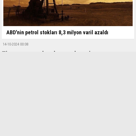
ABD'nin petrol stokları 8,3 milyon varil azaldı
14-10-2024 00:08
Ticaret ve perakende satış hacmi artışta