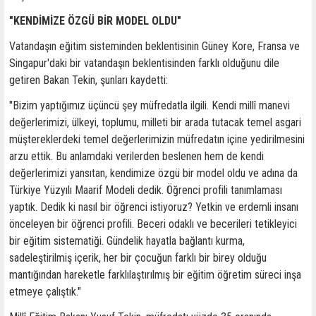
"KENDİMİZE ÖZGÜ BİR MODEL OLDU"
Vatandaşın eğitim sisteminden beklentisinin Güney Kore, Fransa ve
Singapur'daki bir vatandaşın beklentisinden farklı olduğunu dile
getiren Bakan Tekin, şunları kaydetti:
"Bizim yaptığımız üçüncü şey müfredatla ilgili. Kendi millî manevi
değerlerimizi, ülkeyi, toplumu, milleti bir arada tutacak temel asgari
müştereklerdeki temel değerlerimizin müfredatın içine yedirilmesini
arzu ettik. Bu anlamdaki verilerden beslenen hem de kendi
değerlerimizi yansıtan, kendimize özgü bir model oldu ve adına da
Türkiye Yüzyılı Maarif Modeli dedik. Öğrenci profili tanımlaması
yaptık. Dedik ki nasıl bir öğrenci istiyoruz? Yetkin ve erdemli insanı
önceleyen bir öğrenci profili. Beceri odaklı ve becerileri tetikleyici
bir eğitim sistematiği. Gündelik hayatla bağlantı kurma,
sadeleştirilmiş içerik, her bir çocuğun farklı bir birey olduğu
mantığından hareketle farklılaştırılmış bir eğitim öğretim süreci inşa
etmeye çalıştık."