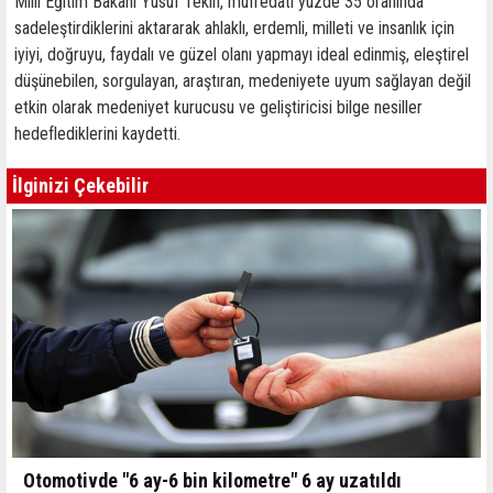
Millî Eğitim Bakanı Yusuf Tekin, müfredatı yüzde 35 oranında
sadeleştirdiklerini aktararak ahlaklı, erdemli, milleti ve insanlık için
iyiyi, doğruyu, faydalı ve güzel olanı yapmayı ideal edinmiş, eleştirel
düşünebilen, sorgulayan, araştıran, medeniyete uyum sağlayan değil
etkin olarak medeniyet kurucusu ve geliştiricisi bilge nesiller
hedeflediklerini kaydetti.
İlginizi Çekebilir
Otomotivde "6 ay-6 bin kilometre" 6 ay uzatıldı