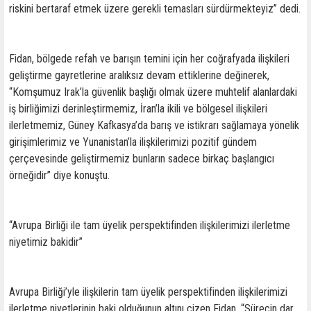
riskini bertaraf etmek üzere gerekli temasları sürdürmekteyiz” dedi.
Fidan, bölgede refah ve barışın temini için her coğrafyada ilişkileri
geliştirme gayretlerine aralıksız devam ettiklerine değinerek,
“Komşumuz Irak’la güvenlik başlığı olmak üzere muhtelif alanlardaki
iş birliğimizi derinleştirmemiz, İran’la ikili ve bölgesel ilişkileri
ilerletmemiz, Güney Kafkasya’da barış ve istikrarı sağlamaya yönelik
girişimlerimiz ve Yunanistan’la ilişkilerimizi pozitif gündem
çerçevesinde geliştirmemiz bunların sadece birkaç başlangıcı
örneğidir” diye konuştu.
“Avrupa Birliği ile tam üyelik perspektifinden ilişkilerimizi ilerletme
niyetimiz bakidir”
Avrupa Birliği’yle ilişkilerin tam üyelik perspektifinden ilişkilerimizi
ilerletme niyetlerinin baki olduğunun altını çizen Fidan, “Sürecin dar