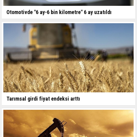
Otomotivde "6 ay-6 bin kilometre" 6 ay uzatıldı
Tarımsal girdi fiyat endeksi arttı