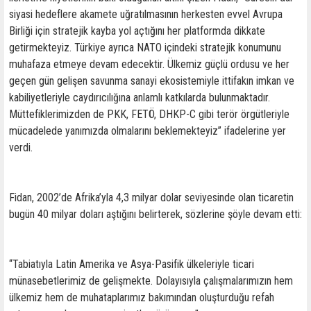
siyasi hedeflere akamete uğratılmasının herkesten evvel Avrupa
Birliği için stratejik kayba yol açtığını her platformda dikkate
getirmekteyiz. Türkiye ayrıca NATO içindeki stratejik konumunu
muhafaza etmeye devam edecektir. Ülkemiz güçlü ordusu ve her
geçen gün gelişen savunma sanayi ekosistemiyle ittifakın imkan ve
kabiliyetleriyle caydırıcılığına anlamlı katkılarda bulunmaktadır.
Müttefiklerimizden de PKK, FETÖ, DHKP-C gibi terör örgütleriyle
mücadelede yanımızda olmalarını beklemekteyiz” ifadelerine yer
verdi.
Fidan, 2002’de Afrika’yla 4,3 milyar dolar seviyesinde olan ticaretin
bugün 40 milyar doları aştığını belirterek, sözlerine şöyle devam etti:
“Tabiatıyla Latin Amerika ve Asya-Pasifik ülkeleriyle ticari
münasebetlerimiz de gelişmekte. Dolayısıyla çalışmalarımızın hem
ülkemiz hem de muhataplarımız bakımından oluşturduğu refah