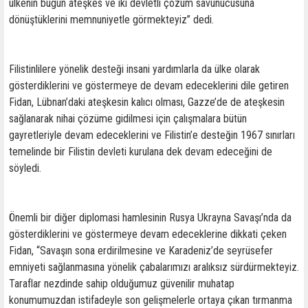
ülkenin bugün ateşkes ve iki devletli çözüm savunucusuna
dönüştüklerini memnuniyetle görmekteyiz” dedi.
Filistinlilere yönelik desteği insani yardımlarla da ülke olarak
gösterdiklerini ve göstermeye de devam edeceklerini dile getiren
Fidan, Lübnan’daki ateşkesin kalıcı olması, Gazze’de de ateşkesin
sağlanarak nihai çözüme gidilmesi için çalışmalara bütün
gayretleriyle devam edeceklerini ve Filistin’e desteğin 1967 sınırları
temelinde bir Filistin devleti kurulana dek devam edeceğini de
söyledi.
Önemli bir diğer diplomasi hamlesinin Rusya Ukrayna Savaşı’nda da
gösterdiklerini ve göstermeye devam edeceklerine dikkati çeken
Fidan, “Savaşın sona erdirilmesine ve Karadeniz’de seyrüsefer
emniyeti sağlanmasına yönelik çabalarımızı aralıksız sürdürmekteyiz.
Taraflar nezdinde sahip olduğumuz güvenilir muhatap
konumumuzdan istifadeyle son gelişmelerle ortaya çıkan tırmanma