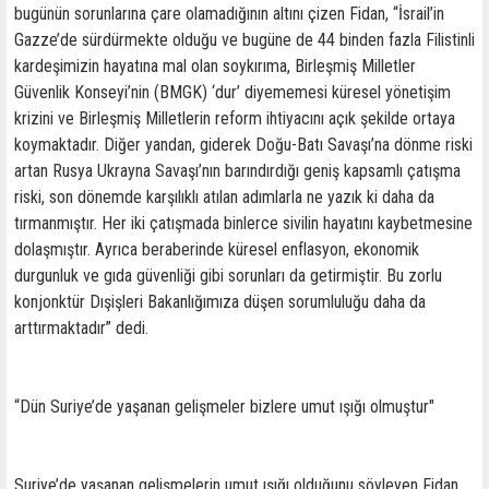
bugünün sorunlarına çare olamadığının altını çizen Fidan, “İsrail’in
Gazze’de sürdürmekte olduğu ve bugüne de 44 binden fazla Filistinli
kardeşimizin hayatına mal olan soykırıma, Birleşmiş Milletler
Güvenlik Konseyi’nin (BMGK) ‘dur’ diyememesi küresel yönetişim
krizini ve Birleşmiş Milletlerin reform ihtiyacını açık şekilde ortaya
koymaktadır. Diğer yandan, giderek Doğu-Batı Savaşı’na dönme riski
artan Rusya Ukrayna Savaşı’nın barındırdığı geniş kapsamlı çatışma
riski, son dönemde karşılıklı atılan adımlarla ne yazık ki daha da
tırmanmıştır. Her iki çatışmada binlerce sivilin hayatını kaybetmesine
dolaşmıştır. Ayrıca beraberinde küresel enflasyon, ekonomik
durgunluk ve gıda güvenliği gibi sorunları da getirmiştir. Bu zorlu
konjonktür Dışişleri Bakanlığımıza düşen sorumluluğu daha da
arttırmaktadır” dedi.
“Dün Suriye’de yaşanan gelişmeler bizlere umut ışığı olmuştur"
Suriye’de yaşanan gelişmelerin umut ışığı olduğunu söyleyen Fidan,