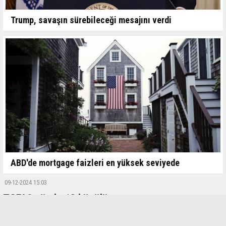
Trump, savaşın sürebileceği mesajını verdi
ABD'de mortgage faizleri en yüksek seviyede
09-12-2024 15:03
TOFAŞ yüzde 13 küçülüyor