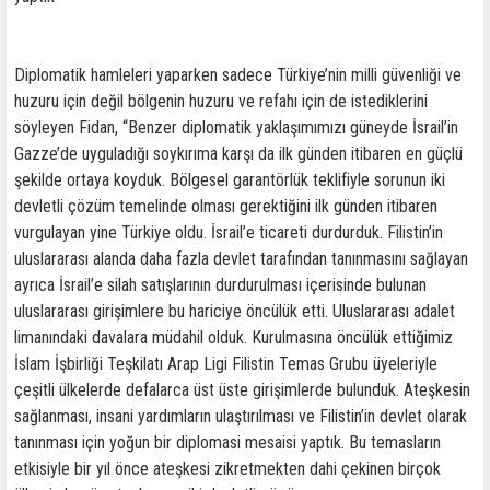
Diplomatik hamleleri yaparken sadece Türkiye’nin milli güvenliği ve
huzuru için değil bölgenin huzuru ve refahı için de istediklerini
söyleyen Fidan, “Benzer diplomatik yaklaşımımızı güneyde İsrail’in
Gazze’de uyguladığı soykırıma karşı da ilk günden itibaren en güçlü
şekilde ortaya koyduk. Bölgesel garantörlük teklifiyle sorunun iki
devletli çözüm temelinde olması gerektiğini ilk günden itibaren
vurgulayan yine Türkiye oldu. İsrail’e ticareti durdurduk. Filistin’in
uluslararası alanda daha fazla devlet tarafından tanınmasını sağlayan
ayrıca İsrail’e silah satışlarının durdurulması içerisinde bulunan
uluslararası girişimlere bu hariciye öncülük etti. Uluslararası adalet
limanındaki davalara müdahil olduk. Kurulmasına öncülük ettiğimiz
İslam İşbirliği Teşkilatı Arap Ligi Filistin Temas Grubu üyeleriyle
çeşitli ülkelerde defalarca üst üste girişimlerde bulunduk. Ateşkesin
sağlanması, insani yardımların ulaştırılması ve Filistin’in devlet olarak
tanınması için yoğun bir diplomasi mesaisi yaptık. Bu temasların
etkisiyle bir yıl önce ateşkesi zikretmekten dahi çekinen birçok