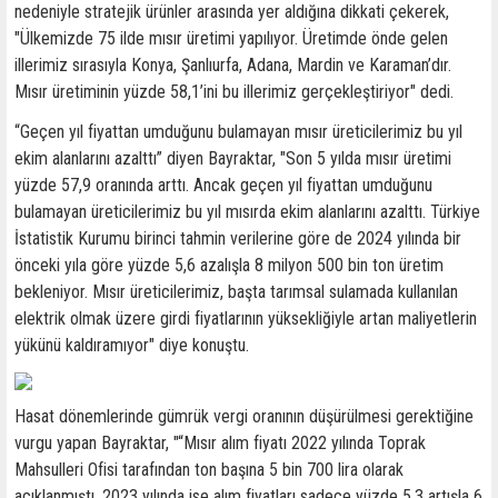
nedeniyle stratejik ürünler arasında yer aldığına dikkati çekerek,
"Ülkemizde 75 ilde mısır üretimi yapılıyor. Üretimde önde gelen
illerimiz sırasıyla Konya, Şanlıurfa, Adana, Mardin ve Karaman’dır.
Mısır üretiminin yüzde 58,1’ini bu illerimiz gerçekleştiriyor" dedi.
“Geçen yıl fiyattan umduğunu bulamayan mısır üreticilerimiz bu yıl
ekim alanlarını azalttı” diyen Bayraktar, "Son 5 yılda mısır üretimi
yüzde 57,9 oranında arttı. Ancak geçen yıl fiyattan umduğunu
bulamayan üreticilerimiz bu yıl mısırda ekim alanlarını azalttı. Türkiye
İstatistik Kurumu birinci tahmin verilerine göre de 2024 yılında bir
önceki yıla göre yüzde 5,6 azalışla 8 milyon 500 bin ton üretim
bekleniyor. Mısır üreticilerimiz, başta tarımsal sulamada kullanılan
elektrik olmak üzere girdi fiyatlarının yüksekliğiyle artan maliyetlerin
yükünü kaldıramıyor" diye konuştu.
Hasat dönemlerinde gümrük vergi oranının düşürülmesi gerektiğine
vurgu yapan Bayraktar, "“Mısır alım fiyatı 2022 yılında Toprak
Mahsulleri Ofisi tarafından ton başına 5 bin 700 lira olarak
açıklanmıştı. 2023 yılında ise alım fiyatları sadece yüzde 5,3 artışla 6