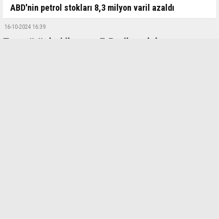
ABD'nin petrol stokları 8,3 milyon varil azaldı
16-10-2024 16:39
Tarım ürünleri ihracatı 7,5 milyar doları aştı
Türkiye’de tarım ürünleri ihracatının lideri Ege İhracatçı Birlikleri’nin son
1 yıllık dönemde yaptığı tarım ürünleri ihracatı 15 Ekim 2024 tarihinde
yüzde 3,2’lik artışla 7 milyar 298 milyon dolardan 7 milyar 532 milyon
dolara ulaştı ve tarihinde ilk kez 7,5 milyar doları aştı.