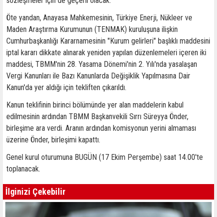
sözleşmeler için de geçerli olacak.
Öte yandan, Anayasa Mahkemesinin, Türkiye Enerji, Nükleer ve
Maden Araştırma Kurumunun (TENMAK) kuruluşuna ilişkin
Cumhurbaşkanlığı Kararnamesinin "Kurum gelirleri" başlıklı maddesini
iptal kararı dikkate alınarak yeniden yapılan düzenlemeleri içeren iki
maddesi, TBMM'nin 28. Yasama Dönemi'nin 2. Yılı'nda yasalaşan
Vergi Kanunları ile Bazı Kanunlarda Değişiklik Yapılmasına Dair
Kanun'da yer aldığı için tekliften çıkarıldı.
Kanun teklifinin birinci bölümünde yer alan maddelerin kabul
edilmesinin ardından TBMM Başkanvekili Sırrı Süreyya Önder,
birleşime ara verdi. Aranın ardından komisyonun yerini almaması
üzerine Önder, birleşimi kapattı.
Genel kurul oturumuna BUGÜN (17 Ekim Perşembe) saat 14.00'te
toplanacak.
İlginizi Çekebilir