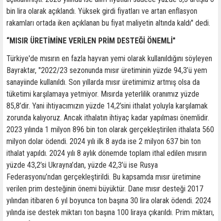
bin lira olarak açıklandı. Yüksek girdi fiyatları ve artan enflasyon
rakamları ortada iken açıklanan bu fiyat maliyetin altında kaldı" dedi.
“MISIR ÜRETİMİNE VERİLEN PRİM DESTEĞİ ÖNEMLİ"
Türkiye'de mısırın en fazla hayvan yemi olarak kullanıldığını söyleyen
Bayraktar, "2022/23 sezonunda mısır üretiminin yüzde 94,3’ü yem
sanayiinde kullanıldı. Son yıllarda mısır üretimimiz artmış olsa da
tüketimi karşılamaya yetmiyor. Mısırda yeterlilik oranımız yüzde
85,8’dir. Yani ihtiyacımızın yüzde 14,2’sini ithalat yoluyla karşılamak
zorunda kalıyoruz. Ancak ithalatın ihtiyaç kadar yapılması önemlidir.
2023 yılında 1 milyon 896 bin ton olarak gerçekleştirilen ithalata 560
milyon dolar ödendi. 2024 yılı ilk 8 ayda ise 2 milyon 637 bin ton
ithalat yapıldı. 2024 yılı 8 aylık dönemde toplam ithal edilen mısırın
yüzde 43,2’si Ukrayna’dan, yüzde 42,3’ü ise Rusya
Federasyonu’ndan gerçekleştirildi. Bu kapsamda mısır üretimine
verilen prim desteğinin önemi büyüktür. Dane mısır desteği 2017
yılından itibaren 6 yıl boyunca ton başına 30 lira olarak ödendi. 2024
yılında ise destek miktarı ton başına 100 liraya çıkarıldı. Prim miktarı,