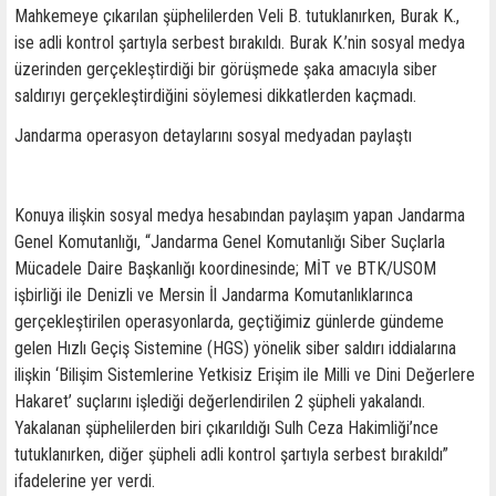
Mahkemeye çıkarılan şüphelilerden Veli B. tutuklanırken, Burak K.,
ise adli kontrol şartıyla serbest bırakıldı. Burak K.’nin sosyal medya
üzerinden gerçekleştirdiği bir görüşmede şaka amacıyla siber
saldırıyı gerçekleştirdiğini söylemesi dikkatlerden kaçmadı.
Jandarma operasyon detaylarını sosyal medyadan paylaştı
Konuya ilişkin sosyal medya hesabından paylaşım yapan Jandarma
Genel Komutanlığı, “Jandarma Genel Komutanlığı Siber Suçlarla
Mücadele Daire Başkanlığı koordinesinde; MİT ve BTK/USOM
işbirliği ile Denizli ve Mersin İl Jandarma Komutanlıklarınca
gerçekleştirilen operasyonlarda, geçtiğimiz günlerde gündeme
gelen Hızlı Geçiş Sistemine (HGS) yönelik siber saldırı iddialarına
ilişkin ‘Bilişim Sistemlerine Yetkisiz Erişim ile Milli ve Dini Değerlere
Hakaret’ suçlarını işlediği değerlendirilen 2 şüpheli yakalandı.
Yakalanan şüphelilerden biri çıkarıldığı Sulh Ceza Hakimliği’nce
tutuklanırken, diğer şüpheli adli kontrol şartıyla serbest bırakıldı”
ifadelerine yer verdi.