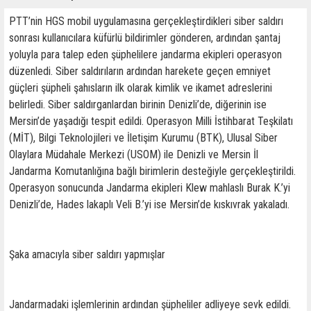
PTT’nin HGS mobil uygulamasına gerçekleştirdikleri siber saldırı
sonrası kullanıcılara küfürlü bildirimler gönderen, ardından şantaj
yoluyla para talep eden şüphelilere jandarma ekipleri operasyon
düzenledi. Siber saldırıların ardından harekete geçen emniyet
güçleri şüpheli şahısların ilk olarak kimlik ve ikamet adreslerini
belirledi. Siber saldırganlardan birinin Denizli’de, diğerinin ise
Mersin’de yaşadığı tespit edildi. Operasyon Milli İstihbarat Teşkilatı
(MİT), Bilgi Teknolojileri ve İletişim Kurumu (BTK), Ulusal Siber
Olaylara Müdahale Merkezi (USOM) ile Denizli ve Mersin İl
Jandarma Komutanlığına bağlı birimlerin desteğiyle gerçekleştirildi.
Operasyon sonucunda Jandarma ekipleri Klew mahlaslı Burak K.’yi
Denizli’de, Hades lakaplı Veli B.’yi ise Mersin’de kıskıvrak yakaladı.
Şaka amacıyla siber saldırı yapmışlar
Jandarmadaki işlemlerinin ardından şüpheliler adliyeye sevk edildi.