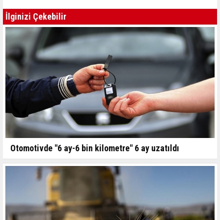
İlginizi Çekebilir
Otomotivde "6 ay-6 bin kilometre" 6 ay uzatıldı