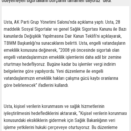
ödeyemeyen sigortalıların borçlarını tamamen siliyoruz” dedi.
Usta, AK Parti Grup Yönetimi Salonu’nda açıklama yaptı. Usta, 28
maddelik Sosyal Sigortalar ve genel Sağlık Sigortası Kanunu ile Bazı
kanunlarda Değişiklik Yapılmasına Dair Kanun Teklifi’ni açıklayarak,
TBMM Başkanlığı’na sunacaklarını belirtti. Usta, engelli vatandaşların
emeklilik konusuna değinerek, “2008 yılı öncesinde sigortalı olan
engelli vatandaşlarımızın emeklilik işlemlerini daha adil bir zemine
oturtmayı hedefliyoruz. Bugüne kadar bu işlemler vergi indirim
belgelerine göre yapılıyordu. Yeni düzenleme ile engelli
vatandaşlarımızın emeklilik hakları çalışma gücü kaybı oranlarına
göre belirlenecek” ifadlerini kullandı.
Usta, kişisel verilerin korunmasını ve sağlık hizmetlerinin
iyileştirilmesini hedeflediklerini aktararak, “Kişisel verilerin korunması
konusundaki eksikliklerin gidermek için Sağlık Bakanlığının veri
işleme yetkilerini hukuki çerçeveye oturtuyoruz. Bu düzenleme