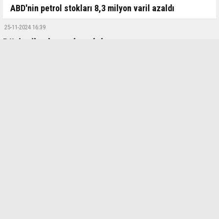
ABD'nin petrol stokları 8,3 milyon varil azaldı
25-11-2024 16:39
Dövizcilerden sahte dolar uyarısı
Alanya Dövizciler Birliği Başkanı Turgay Kırbaş, Ortadoğu, Asya ve
Balkanlar’da basılıp Türkiye’ye sokulmaya çalışılan sahte 50 dolarlık
banknotların Alanya’da da piyasaya sürülmeye çalışıldığını belirterek,
sahte paraların gerçeklerinden ayırt edilmesinin neredeyse imkansız
olduğunu, hatta para sayma makinelerinden geçebildiğini söyledi.