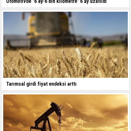
Otomotivde "6 ay-6 bin kilometre" 6 ay uzatıldı
Tarımsal girdi fiyat endeksi arttı