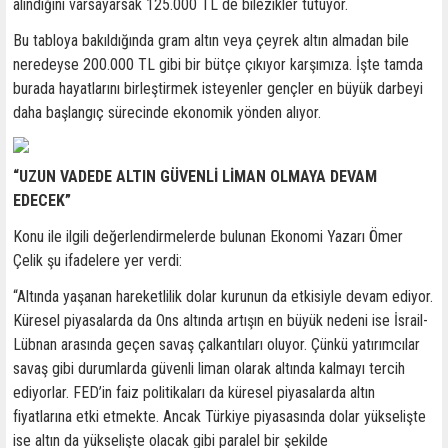
alındığını varsayarsak 125.000 TL de bilezikler tutuyor.
Bu tabloya bakıldığında gram altın veya çeyrek altın almadan bile
neredeyse 200.000 TL gibi bir bütçe çıkıyor karşımıza. İşte tamda
burada hayatlarını birleştirmek isteyenler gençler en büyük darbeyi
daha başlangıç sürecinde ekonomik yönden alıyor.
“UZUN VADEDE ALTIN GÜVENLİ LİMAN OLMAYA DEVAM
EDECEK”
Konu ile ilgili değerlendirmelerde bulunan Ekonomi Yazarı Ömer
Çelik şu ifadelere yer verdi:
“Altında yaşanan hareketlilik dolar kurunun da etkisiyle devam ediyor.
Küresel piyasalarda da Ons altında artışın en büyük nedeni ise İsrail-
Lübnan arasında geçen savaş çalkantıları oluyor. Çünkü yatırımcılar
savaş gibi durumlarda güvenli liman olarak altında kalmayı tercih
ediyorlar. FED’in faiz politikaları da küresel piyasalarda altın
fiyatlarına etki etmekte. Ancak Türkiye piyasasında dolar yükselişte
ise altın da yükselişte olacak gibi paralel bir şekilde