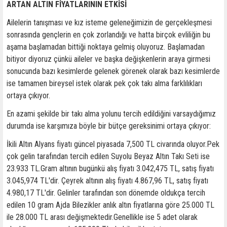
ARTAN ALTIN FİYATLARININ ETKİSİ
Ailelerin tanışması ve kız isteme geleneğimizin de gerçekleşmesi
sonrasında gençlerin en çok zorlandığı ve hatta birçok evliliğin bu
aşama başlamadan bittiği noktaya gelmiş oluyoruz. Başlamadan
bitiyor diyoruz çünkü aileler ve başka değişkenlerin araya girmesi
sonucunda bazı kesimlerde gelenek görenek olarak bazı kesimlerde
ise tamamen bireysel istek olarak pek çok takı alma farklılıkları
ortaya çıkıyor.
En azami şekilde bir takı alma yolunu tercih edildiğini varsaydığımız
durumda ise karşımıza böyle bir bütçe gereksinimi ortaya çıkıyor:
İkili Altın Alyans fiyatı güncel piyasada 7,500 TL civarında oluyor.Pek
çok gelin tarafından tercih edilen Suyolu Beyaz Altın Takı Seti ise
23.933 TL.Gram altının bugünkü alış fiyatı 3.042,475 TL, satış fiyatı
3.045,974 TL'dir. Çeyrek altının alış fiyatı 4.867,96 TL, satış fiyatı
4.980,17 TL'dir. Gelinler tarafından son dönemde oldukça tercih
edilen 10 gram Ajda Bilezikler anlık altın fiyatlarına göre 25.000 TL
ile 28.000 TL arası değişmektedir.Genellikle ise 5 adet olarak