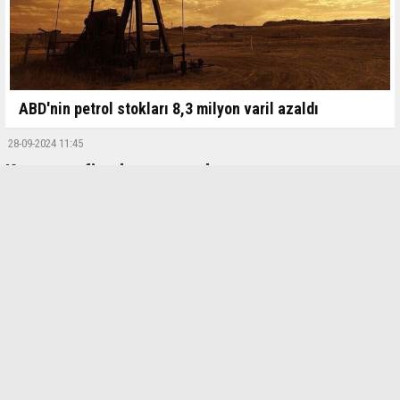
ABD'nin petrol stokları 8,3 milyon varil azaldı
28-09-2024 11:45
Kırmızı et fiyatları ateş pahası